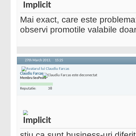
Mai exact, care este problema
observi promotile valabile doa
27th March 2013,
15:25
Claudiu Farcas
Membru SeoPedia
Reputatie:
38
stiu ca sunt business-uri diferi