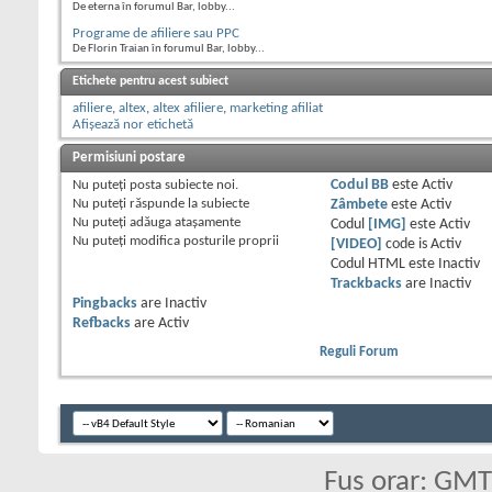
De eterna în forumul Bar, lobby...
Programe de afiliere sau PPC
De Florin Traian în forumul Bar, lobby...
Etichete pentru acest subiect
afiliere
,
altex
,
altex afiliere
,
marketing afiliat
Afișează nor etichetă
Permisiuni postare
Nu puteţi
posta subiecte noi.
Codul BB
este
Activ
Nu puteţi
răspunde la subiecte
Zâmbete
este
Activ
Nu puteţi
adăuga ataşamente
Codul
[IMG]
este
Activ
Nu puteţi
modifica posturile proprii
[VIDEO]
code is
Activ
Codul HTML este
Inactiv
Trackbacks
are
Inactiv
Pingbacks
are
Inactiv
Refbacks
are
Activ
Reguli Forum
Fus orar: GM