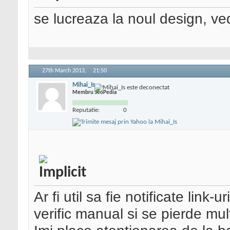
se lucreaza la noul design, v
27th March 2013,
21:50
Mihai_Is
Membru SeoPedia
Reputatie:
0
Ar fi util sa fie notificate link-
verific manual si se pierde mul