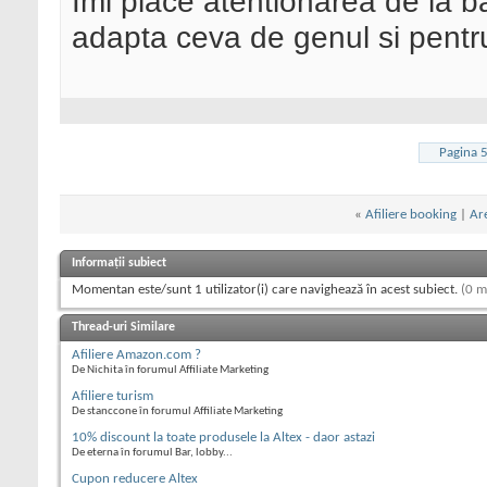
Imi place atentionarea de la b
adapta ceva de genul si pentru 
Pagina 
«
Afiliere booking
|
Are
Informații subiect
Momentan este/sunt 1 utilizator(i) care navighează în acest subiect.
(0 m
Thread-uri Similare
Afiliere Amazon.com ?
De Nichita în forumul Affiliate Marketing
Afiliere turism
De stanccone în forumul Affiliate Marketing
10% discount la toate produsele la Altex - daor astazi
De eterna în forumul Bar, lobby...
Cupon reducere Altex