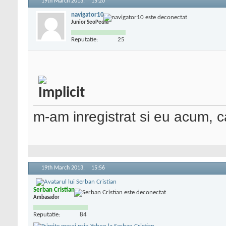
19th March 2013,
15:20
navigator10
Junior SeoPedia
Reputatie:
25
m-am inregistrat si eu acum, 
19th March 2013,
15:56
Serban Cristian
Ambasador
Reputatie:
84