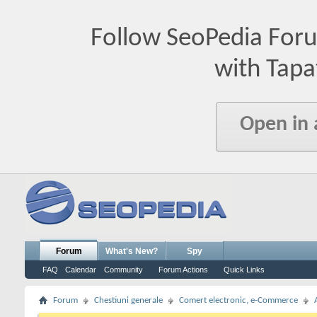
Follow SeoPedia For
with Tapa
Open in
Forum
What's New?
Spy
FAQ
Calendar
Community
Forum Actions
Quick Links
Forum
Chestiuni generale
Comert electronic, e-Commerce