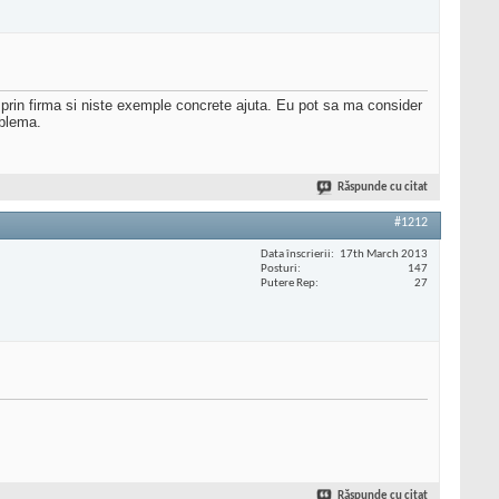
prin firma si niste exemple concrete ajuta. Eu pot sa ma consider
oblema.
Răspunde cu citat
#1212
Data înscrierii
17th March 2013
Posturi
147
Putere Rep
27
Răspunde cu citat