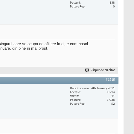
Posturi
138
Putere Rep
0
gurul care se ocupa de afiliere la ei, e cam nasol.
nuare, din bine in mai prost.
Răspunde cu citat
#1215
Data înscrierii
4th January 2011
Locaţie
Tulcea
Vârstă
41
Posturi
1.036
Putere Rep
52