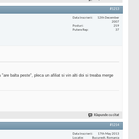
#1213
Data înscrierii
12th December
2007
Posturi
259
Putere Rep
37
are balta peste", pleca un afiliat si vin alti doi si treaba merge
Răspunde cu citat
#1214
Data înscrierii
17th May 2013
Locaţie
Bucuresti, Romania