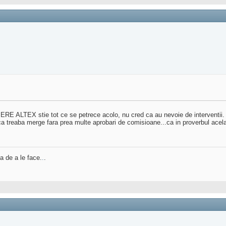
E ALTEX stie tot ce se petrece acolo, nu cred ca au nevoie de interventii.
ca treaba merge fara prea multe aprobari de comisioane...ca in proverbul acela "
a de a le face.
.
.