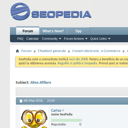
Forum
What's New?
Spy
FAQ
Calendar
Community
Forum Actions
Quick Links
Forum
Chestiuni generale
Comert electronic, e-Commerce
SeoPedia este o comunitate inchisă
incă din 2008
. Pentru a beneficia de un c
ajută la obținerea acestuia.
Regulile si politica Seopedia
. Primul post ar trebu
Subiect:
Altex Afiliere
4th May 2016,
21:05
Cartus
Junior SeoPedia
Reputatie:
0