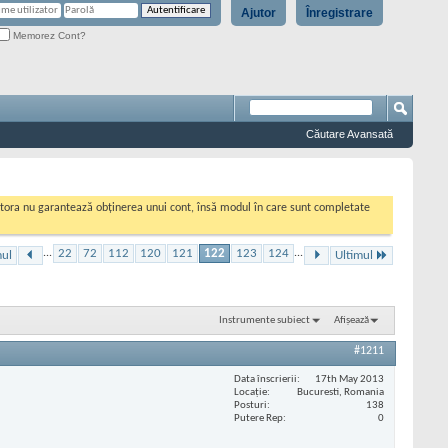
Ajutor
Înregistrare
Memorez Cont?
Căutare Avansată
cestora nu garantează obținerea unui cont, însă modul în care sunt completate
...
22
72
112
120
121
122
123
124
...
mul
Ultimul
Instrumente subiect
Afișează
#1211
Data înscrierii
17th May 2013
Locaţie
Bucuresti, Romania
Posturi
138
Putere Rep
0