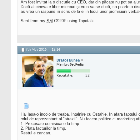
Am fost invitat la o discuție cu CEO, dar din păcate nu pot sa aju
Dacă altcineva e liber miercuri și vrea sa se ducă, sa poarte o dis
as vrea un răspuns în scris de la ei in locul unor promisiuni verbal
Sent from my
SM
-G920F using Tapatalk
7th May 2016,
12:14
Dragos Bunea
Membru SeoPedia
Reputatie:
52
Hai lasa-o incolo de treaba. Intalnire cu Ostahie. In afara faptului
rolul de reprezentant al "strazii". Nu facem politica ci marketing afi
1. Procesare comisioane la timp.
2. Plata facturilor la timp.
Restul e cancan.