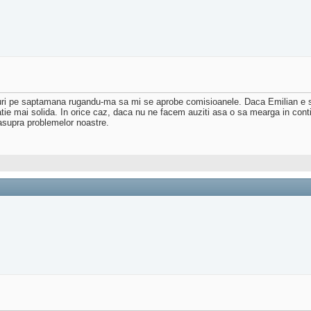
uri pe saptamana rugandu-ma sa mi se aprobe comisioanele. Daca Emilian e sin
tie mai solida. In orice caz, daca nu ne facem auziti asa o sa mearga in conti
asupra problemelor noastre.