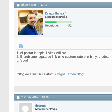
4th July 2016,
13:15
Dragos Bunea
Membru SeoPedia
Reputatie:
52
1. Ai postat in topicul Altex Afiliere.
2. E probleme legata de link-urile customizate prin bit.ly, credeam 
3. Spor!
"Blog de afiliat si calatorii:
Dragos Bunea Blog
"
21st July 2016,
13:16
dotcom
Membru SeoPedia