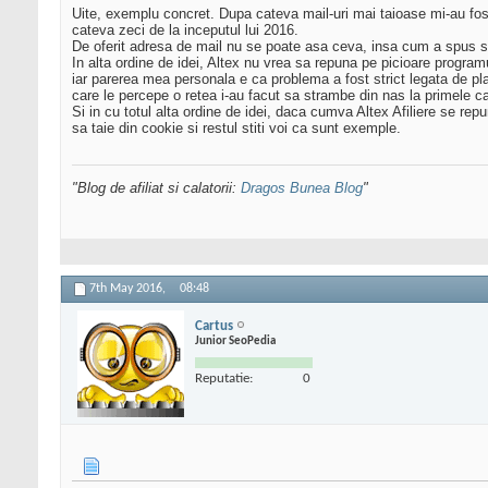
Uite, exemplu concret. Dupa cateva mail-uri mai taioase mi-au fo
cateva zeci de la inceputul lui 2016.
De oferit adresa de mail nu se poate asa ceva, insa cum a spus si 
In alta ordine de idei, Altex nu vrea sa repuna pe picioare programu
iar parerea mea personala e ca problema a fost strict legata de plat
care le percepe o retea i-au facut sa strambe din nas la primele ca
Si in cu totul alta ordine de idei, daca cumva Altex Afiliere se re
sa taie din cookie si restul stiti voi ca sunt exemple.
"Blog de afiliat si calatorii:
Dragos Bunea Blog
"
7th May 2016,
08:48
Cartus
Junior SeoPedia
Reputatie:
0