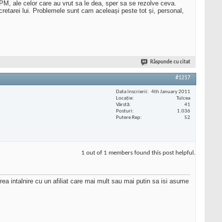
PM, ale celor care au vrut sa le dea, sper sa se rezolve ceva.
cretarei lui. Problemele sunt cam aceleași peste tot și, personal,
Răspunde cu citat
#1217
Data înscrierii
4th January 2011
Locaţie
Tulcea
Vârstă
41
Posturi
1.036
Putere Rep
52
1 out of 1 members found this post helpful.
vrea intalnire cu un afiliat care mai mult sau mai putin sa isi asume