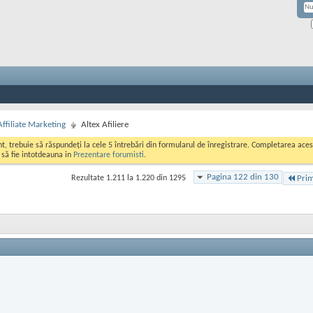
Affiliate Marketing
Altex Afiliere
ont, trebuie să răspundeți la cele 5 întrebări din formularul de înregistrare. Completarea a
i să fie intotdeauna in
Prezentare forumisti
.
Pagina 122 din 130
Rezultate 1.211 la 1.220 din 1295
Pri