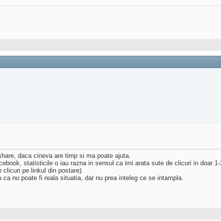
tshare, daca cineva are timp si ma poate ajuta.
ebook, statisticile o iau razna in sensul ca imi arata sute de clicuri in doar 1-2
 clicuri pe linkul din postare).
u ca nu poate fi reala situatia, dar nu prea inteleg ce se intampla.