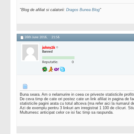
"Blog de afiliat si calatorii:
Dragos Bunea Blog
"
26th June 2016,
21:56
johny2k
Banned
Reputatie:
0
Buna seara. Am o nelamurire in ceea ce priveste statisticile profi
De ceva timp de cate ori postez cate un link afiliat in pagina de fac
statisticile pagini arata cu totul altceva (ma refer aici la numarul de
Azi de exemplu pentru 3 linkuri am inregistrat 1 100 de clicuri. Sti
Multumesc anticipat celor ce isi fac timp sa raspunda.