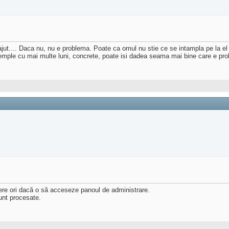
ut.... Daca nu, nu e problema. Poate ca omul nu stie ce se intampla pe la el 
emple cu mai multe luni, concrete, poate isi dadea seama mai bine care e pr
ere ori dacă o să acceseze panoul de administrare.
unt procesate.