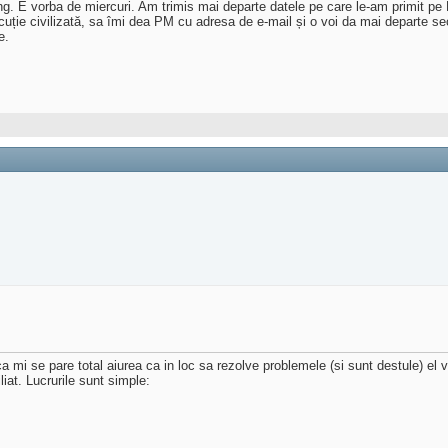
ng. E vorba de miercuri. Am trimis mai departe datele pe care le-am primit pe 
cuție civilizată, sa îmi dea PM cu adresa de e-mail și o voi da mai departe se
e.
 ca mi se pare total aiurea ca in loc sa rezolve problemele (si sunt destule) el 
liat. Lucrurile sunt simple: