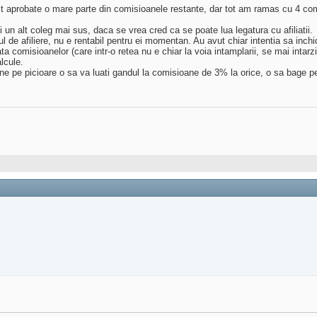
st aprobate o mare parte din comisioanele restante, dar tot am ramas cu 4 com
un alt coleg mai sus, daca se vrea cred ca se poate lua legatura cu afiliatii.
l de afiliere, nu e rentabil pentru ei momentan. Au avut chiar intentia sa inchid
a comisioanelor (care intr-o retea nu e chiar la voia intamplarii, se mai intarz
lcule.
pune pe picioare o sa va luati gandul la comisioane de 3% la orice, o sa bage p