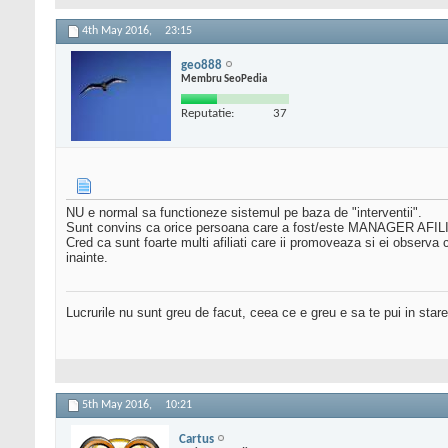
4th May 2016,
23:15
geo888
Membru SeoPedia
Reputatie:
37
NU e normal sa functioneze sistemul pe baza de "interventii".
Sunt convins ca orice persoana care a fost/este MANAGER AFILIER
Cred ca sunt foarte multi afiliati care ii promoveaza si ei observa 
inainte.
Lucrurile nu sunt greu de facut, ceea ce e greu e sa te pui in stare
5th May 2016,
10:21
Cartus