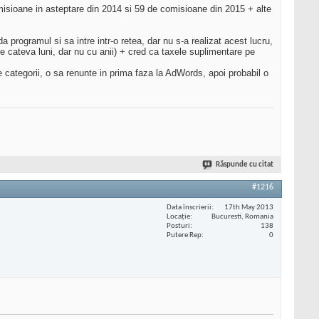
isioane in asteptare din 2014 si 59 de comisioane din 2015 + alte
a programul si sa intre intr-o retea, dar nu s-a realizat acest lucru,
ie cateva luni, dar nu cu anii) + cred ca taxele suplimentare pe
e categorii, o sa renunte in prima faza la AdWords, apoi probabil o
Răspunde cu citat
#1216
Data înscrierii
17th May 2013
Locaţie
Bucuresti, Romania
Posturi
138
Putere Rep
0