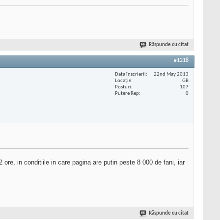
Răspunde cu citat
#1218
Data înscrierii
22nd May 2013
Locaţie
GB
Posturi
107
Putere Rep
0
 ore, in conditiile in care pagina are putin peste 8 000 de fani, iar
Răspunde cu citat