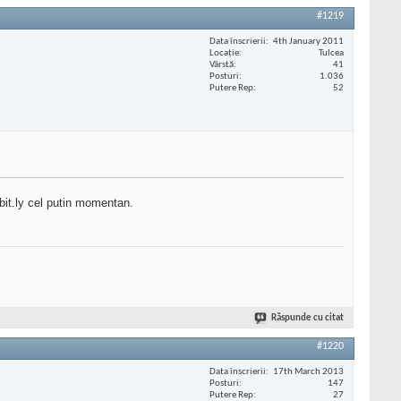
#1219
Data înscrierii
4th January 2011
Locaţie
Tulcea
Vârstă
41
Posturi
1.036
Putere Rep
52
 bit.ly cel putin momentan.
Răspunde cu citat
#1220
Data înscrierii
17th March 2013
Posturi
147
Putere Rep
27