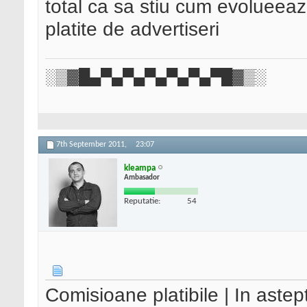
total ca sa stiu cum evolueeaz
platite de advertiseri
░▒▓█▄▀▄▀▄▀▄▀▄▀▄▀█▓▒░
7th September 2011,
23:07
kleampa
Ambasador
Reputatie:
54
Comisioane platibile | In aste