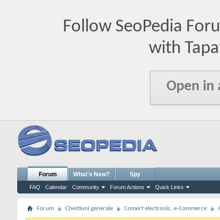
Follow SeoPedia For
with Tapa
Open in
Forum
What's New?
Spy
FAQ
Calendar
Community
Forum Actions
Quick Links
Forum
Chestiuni generale
Comert electronic, e-Commerce