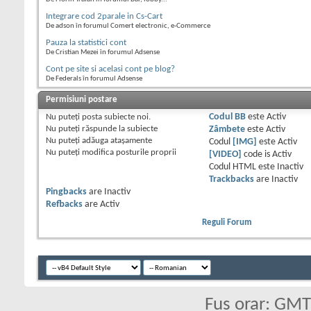
Integrare cod 2parale in Cs-Cart
De adson în forumul Comert electronic, e-Commerce
Pauza la statistici cont
De Cristian Mezei în forumul Adsense
Cont pe site si acelasi cont pe blog?
De Federals în forumul Adsense
Permisiuni postare
Nu puteţi
posta subiecte noi.
Codul BB
este
Activ
Nu puteţi
răspunde la subiecte
Zâmbete
este
Activ
Nu puteţi
adăuga ataşamente
Codul
[IMG]
este
Activ
Nu puteţi
modifica posturile proprii
[VIDEO]
code is
Activ
Codul HTML este
Inactiv
Trackbacks
are
Inactiv
Pingbacks
are
Inactiv
Refbacks
are
Activ
Reguli Forum
Fus orar: GM