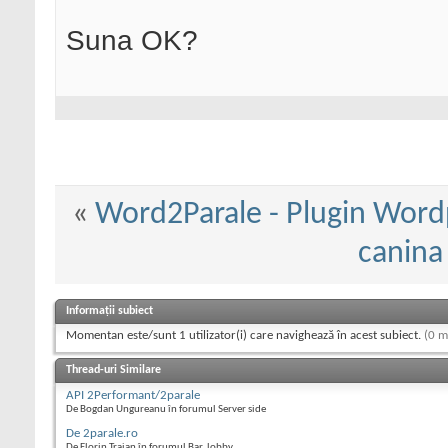
Suna OK?
«
Word2Parale - Plugin Word
canina 
Informații subiect
Momentan este/sunt 1 utilizator(i) care navighează în acest subiect.
(0 m
Thread-uri Similare
API 2Performant/2parale
De Bogdan Ungureanu în forumul Server side
De 2parale.ro
De Florin Traian în forumul Bar, lobby...