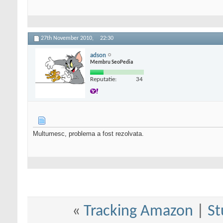
27th November 2010,
22:30
adson
Membru SeoPedia
Reputatie:
34
Multumesc, problema a fost rezolvata.
«
Tracking Amazon
|
St