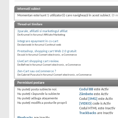
Informații subiect
Momentan este/sunt 1 utilizator(i) care navighează în acest subiect.
(0 m
Thread-uri Similare
2parale, afiliatii si marketingul afiliat
De Krumel în forumul Affiliate Marketing
integrare epayment in cs-cart
De daniweb în forumul Continut web
Prestashop, shopping cart Web 2.0 gratuit
De zuk în forumul Comert electronic, e-Commerce
LiveCart shopping cart review.
De BeFree în forumul Comert electronic, e-Commerce
Zen-Cart sau osCommerce ?
De Gabriel Puscuta în forumul Comert electronic, e-Commerce
Permisiuni postare
Nu puteţi
posta subiecte noi.
Codul BB
este
Activ
Nu puteţi
răspunde la subiecte
Zâmbete
este
Activ
Nu puteţi
adăuga ataşamente
Codul
[IMG]
este
Activ
Nu puteţi
modifica posturile proprii
[VIDEO]
code is
Activ
Codul HTML este
Inactiv
Trackbacks
are
Inactiv
Pingbacks
are
Inactiv