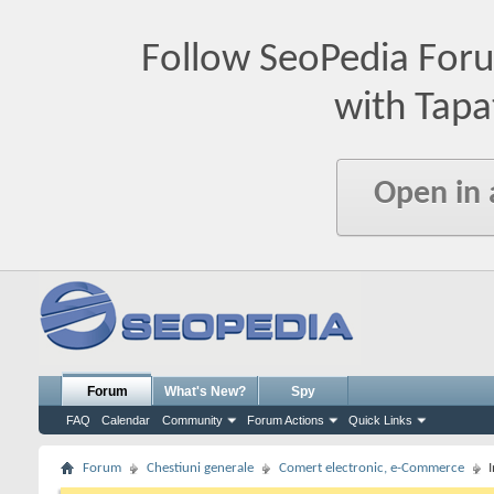
Follow SeoPedia For
with Tapa
Open in
Forum
What's New?
Spy
FAQ
Calendar
Community
Forum Actions
Quick Links
Forum
Chestiuni generale
Comert electronic, e-Commerce