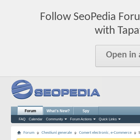
Follow SeoPedia For
with Tapa
Open in
Forum
What's New?
Spy
FAQ
Calendar
Community
Forum Actions
Quick Links
Forum
Chestiuni generale
Comert electronic, e-Commerce