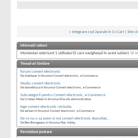
«
Integrare cod 2parale in Cs-Cart
|
Stie c
Informații subiect
Momentan este/sunt 1 utilizator(i) care navighează în acest subiect.
(0 m
Thread-uri Similare
forum comert electronic
De ibaldazar în forumul Comert electronic, e-Commerce
Studiu comert electronic
De danielbuca în forumul Comert electronic, e-Commerce
Subcategorii pentru Comert electronic, e-Commerce
De Cristian Mezei în forumul Discutii administrative
lege comert electronic revizuita
De serban în forumul Comert electronic, e-Commerce
De ce nu o sa avem si noi comert electronic dezvoltat...
De Ben Boingeanu în forumul Bar, lobby...
Permisiuni postare