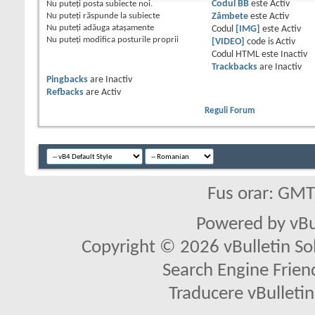
Nu puteţi
posta subiecte noi.
Codul BB
este
Activ
Nu puteţi
răspunde la subiecte
Zâmbete
este
Activ
Nu puteţi
adăuga ataşamente
Codul
[IMG]
este
Activ
Nu puteţi
modifica posturile proprii
[VIDEO]
code is
Activ
Codul HTML este
Inactiv
Trackbacks
are
Inactiv
Pingbacks
are
Inactiv
Refbacks
are
Activ
Reguli Forum
Fus orar: GM
Powered by vBu
Copyright © 2026 vBulletin Solu
Search Engine Frien
Traducere vBullet