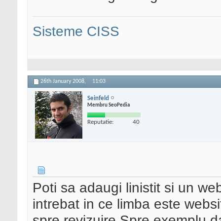
Sisteme CISS
26th January 2008,
11:03
Seinfeld
Membru SeoPedia
Reputatie:
40
Poti sa adaugi linistit si un we
intrebat in ce limba este websitu
spre revizuire.Spre exemplu d