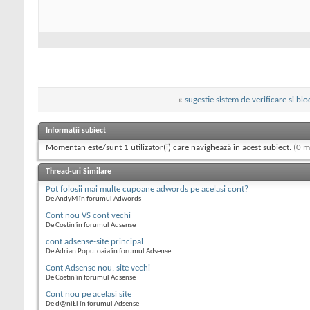
«
sugestie sistem de verificare si blo
Informații subiect
Momentan este/sunt 1 utilizator(i) care navighează în acest subiect.
(0 m
Thread-uri Similare
Pot folosii mai multe cupoane adwords pe acelasi cont?
De AndyM în forumul Adwords
Cont nou VS cont vechi
De Costin în forumul Adsense
cont adsense-site principal
De Adrian Poputoaia în forumul Adsense
Cont Adsense nou, site vechi
De Costin în forumul Adsense
Cont nou pe acelasi site
De d@niŁl în forumul Adsense