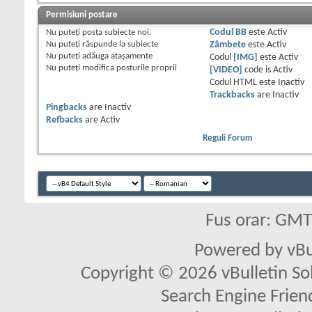
Permisiuni postare
Nu puteţi
posta subiecte noi.
Codul BB
este
Activ
Nu puteţi
răspunde la subiecte
Zâmbete
este
Activ
Nu puteţi
adăuga ataşamente
Codul
[IMG]
este
Activ
Nu puteţi
modifica posturile proprii
[VIDEO]
code is
Activ
Codul HTML este
Inactiv
Trackbacks
are
Inactiv
Pingbacks
are
Inactiv
Refbacks
are
Activ
Reguli Forum
Fus orar: GM
Powered by vBu
Copyright © 2026 vBulletin Solu
Search Engine Frien