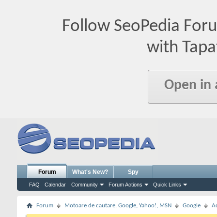
Follow SeoPedia For
with Tapa
Open in
Forum
What's New?
Spy
FAQ
Calendar
Community
Forum Actions
Quick Links
Forum
Motoare de cautare. Google, Yahoo!, MSN
Google
A