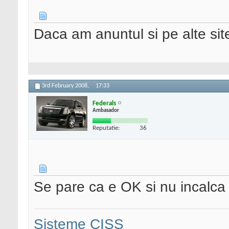
Daca am anuntul si pe alte sit
3rd February 2008,
17:33
Federals
Ambasador
Reputatie:
36
Se pare ca e OK si nu incalca
Sisteme CISS