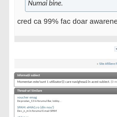
Numai bine.
cred ca 99% fac doar awarene
«
Site Afiliere
Informații subiect
Momentan este/sunt 1 utilizator(i) care navighează în acest subiect.
(0 m
Thread-uri Similare
voucher emag
De prodan_13 în forumul Bar, lobby...
SPAM: eMAG.ro (din nou!)
De c_n_m în forumul E-mail SPAM