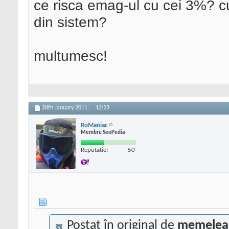
ce risca emag-ul cu cei 3%? c
din sistem?
multumesc!
28th January 2011,
12:23
RoManiac
Membru SeoPedia
Reputatie:
50
Postat în original de
memelea