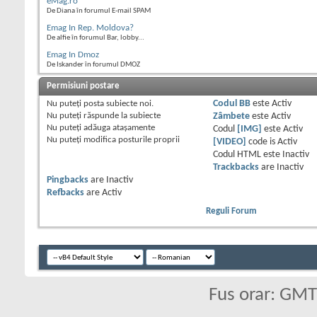
eMag.ro
De Diana în forumul E-mail SPAM
Emag In Rep. Moldova?
De alfie în forumul Bar, lobby...
Emag In Dmoz
De Iskander în forumul DMOZ
Permisiuni postare
Nu puteţi
posta subiecte noi.
Codul BB
este
Activ
Nu puteţi
răspunde la subiecte
Zâmbete
este
Activ
Nu puteţi
adăuga ataşamente
Codul
[IMG]
este
Activ
Nu puteţi
modifica posturile proprii
[VIDEO]
code is
Activ
Codul HTML este
Inactiv
Trackbacks
are
Inactiv
Pingbacks
are
Inactiv
Refbacks
are
Activ
Reguli Forum
Fus orar: GM