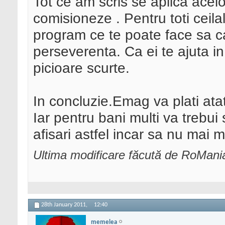
Tot ce am scris se aplica acelor
comisioneze . Pentru toti ceil
program ce te poate face sa c
perseverenta. Ca ei te ajuta i
picioare scurte.
In concluzie.Emag va plati ata
Iar pentru bani multi va trebui
afisari astfel incar sa nu mai m
Ultima modificare făcută de RoMani
28th January 2011,
12:40
memelea