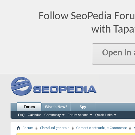
Follow SeoPedia For
with Tapa
Open in
Forum
What's New?
Spy
FAQ
Calendar
Community
Forum Actions
Quick Links
Forum
Chestiuni generale
Comert electronic, e-Commerce