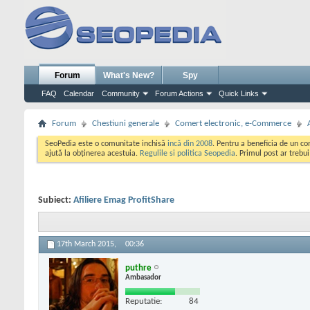
Forum
What's New?
Spy
FAQ
Calendar
Community
Forum Actions
Quick Links
Forum
Chestiuni generale
Comert electronic, e-Commerce
SeoPedia este o comunitate inchisă
incă din 2008
. Pentru a beneficia de un c
ajută la obținerea acestuia.
Regulile si politica Seopedia
. Primul post ar trebu
Subiect:
Afiliere Emag ProfitShare
17th March 2015,
00:36
puthre
Ambasador
Reputatie:
84