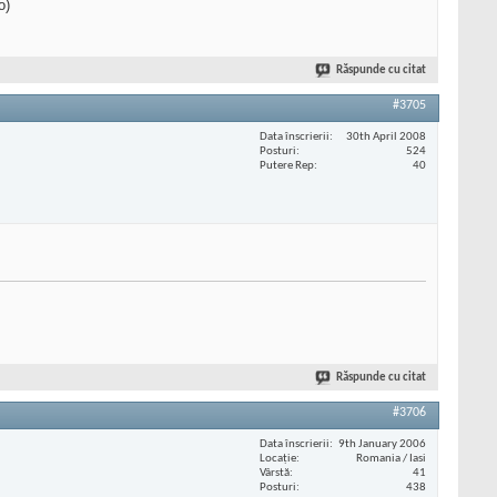
o)
Răspunde cu citat
#3705
Data înscrierii
30th April 2008
Posturi
524
Putere Rep
40
Răspunde cu citat
#3706
Data înscrierii
9th January 2006
Locaţie
Romania / Iasi
Vârstă
41
Posturi
438