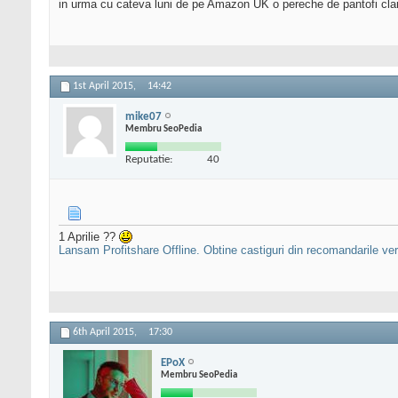
in urma cu cateva luni de pe Amazon UK o pereche de pantofi clark
1st April 2015,
14:42
mike07
Membru SeoPedia
Reputatie:
40
1 Aprilie ??
Lansam Profitshare Offline. Obtine castiguri din recomandarile ve
6th April 2015,
17:30
EPoX
Membru SeoPedia