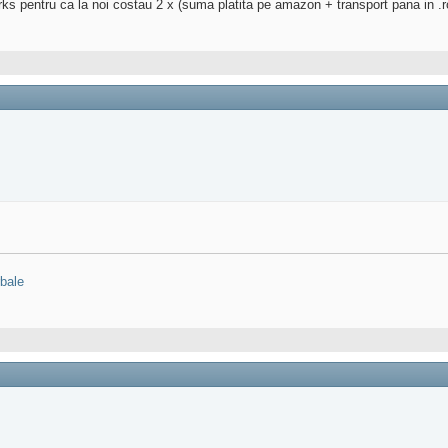
s pentru ca la noi costau 2 x (suma platita pe amazon + transport pana in .r
rbale