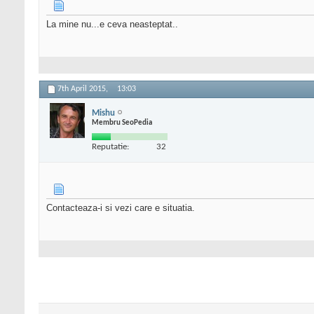
La mine nu...e ceva neasteptat..
7th April 2015,
13:03
Mishu
Membru SeoPedia
Reputatie:
32
Contacteaza-i si vezi care e situatia.