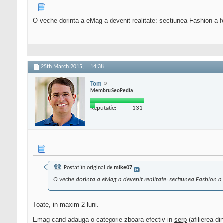
O veche dorinta a eMag a devenit realitate: sectiunea Fashion a fo
25th March 2015,
14:38
Tom
Membru SeoPedia
Reputatie:
131
Postat în original de
mike07
O veche dorinta a eMag a devenit realitate: sectiunea Fashion a
Toate, in maxim 2 luni.
Emag cand adauga o categorie zboara efectiv in
serp
(afilierea d