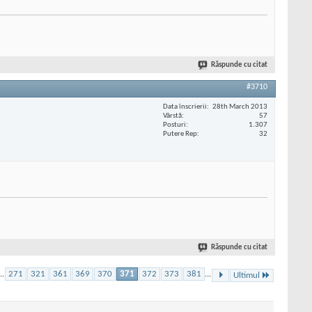
Răspunde cu citat
#3710
Data înscrierii
28th March 2013
Vârstă
57
Posturi
1.307
Putere Rep
32
Răspunde cu citat
..
271
321
361
369
370
371
372
373
381
...
Ultimul