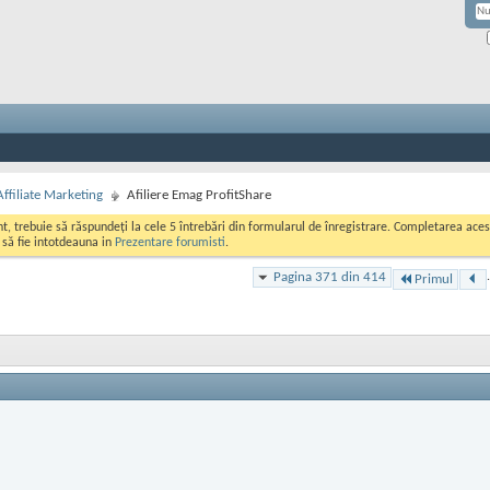
Affiliate Marketing
Afiliere Emag ProfitShare
ont, trebuie să răspundeți la cele 5 întrebări din formularul de înregistrare. Completarea a
i să fie intotdeauna in
Prezentare forumisti
.
Pagina 371 din 414
.
Primul