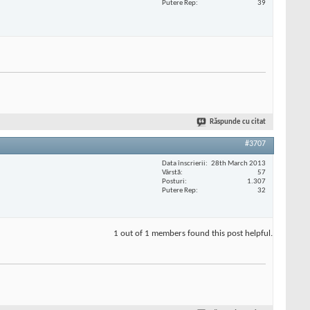
Putere Rep
39
Răspunde cu citat
#3707
Data înscrierii
28th March 2013
Vârstă
57
Posturi
1.307
Putere Rep
32
1 out of 1 members found this post helpful.