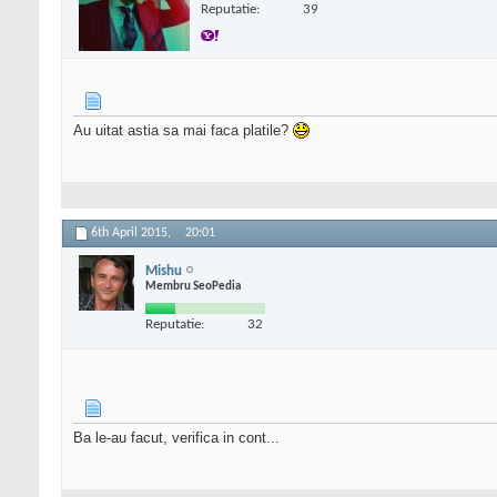
Reputatie:
39
Au uitat astia sa mai faca platile?
6th April 2015,
20:01
Mishu
Membru SeoPedia
Reputatie:
32
Ba le-au facut, verifica in cont...