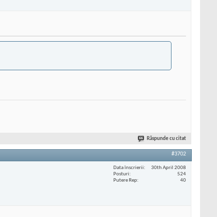
Răspunde cu citat
#3702
Data înscrierii
30th April 2008
Posturi
524
Putere Rep
40