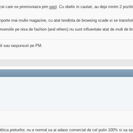
 (cei care se promoveaza prin
seo
). Cu obelix in cautari, au deja minim 2 poziti
rte mai multe magazine, cu atat tendinta de browsing scade si se transforma
rsiile pe nisa de fashion (and others) nu sunt influentate atat de mult de bra
dit sau raspunsuri pe PM.
litica preturilor, nu e normal sa ai adaos comercial de cel putin 100% si sa 