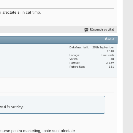
 afectate si in cat timp.
Răspunde cu citat
#3703
Data înscrierii
25th September
2010
Locaţie
Bucuresti
Vârstă
48
Posturi
3.169
Putere Rep
131
te si in cat timp.
resurse pentru marketing, toate sunt afectate.