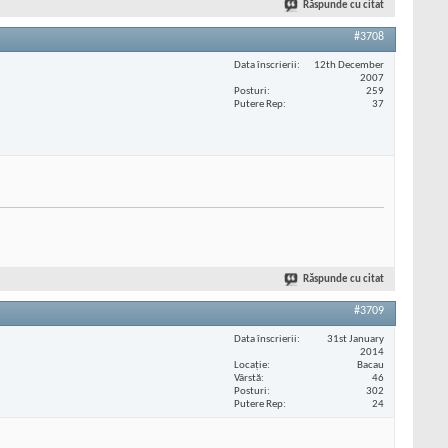
Răspunde cu citat
#3708
Data înscrierii
12th December
2007
Posturi
259
Putere Rep
37
Răspunde cu citat
#3709
Data înscrierii
31st January
2014
Locaţie
Bacau
Vârstă
46
Posturi
302
Putere Rep
24