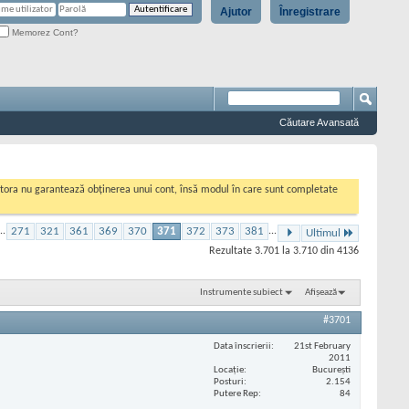
Ajutor
Înregistrare
Memorez Cont?
Căutare Avansată
cestora nu garantează obținerea unui cont, însă modul în care sunt completate
..
271
321
361
369
370
371
372
373
381
...
Ultimul
Rezultate 3.701 la 3.710 din 4136
Instrumente subiect
Afișează
#3701
Data înscrierii
21st February
2011
Locaţie
București
Posturi
2.154
Putere Rep
84