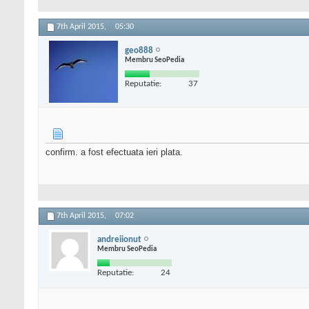
7th April 2015,
05:30
geo888
Membru SeoPedia
Reputatie:
37
confirm. a fost efectuata ieri plata.
7th April 2015,
07:02
andreiionut
Membru SeoPedia
Reputatie:
24