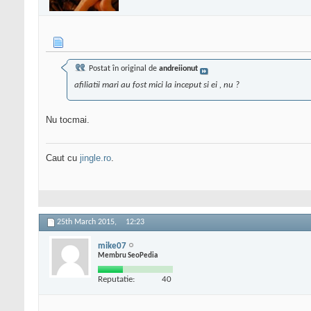
Postat în original de
andreiionut
afiliatii mari au fost mici la inceput si ei , nu ?
Nu tocmai.
Caut cu
jingle.ro
.
25th March 2015,
12:23
mike07
Membru SeoPedia
Reputatie:
40