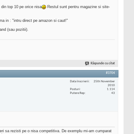
i din top 10 pe orice nisa
Restul sunt pentru magazine si site-
 in : "intru direct pe amazon si caut!"
nd (sau pozitii).
Răspunde cu citat
#3704
Data înscrierii
25th November
2010
Posturi
1.114
Putere Rep
43
speri sa rezisti pe o nisa competitiva. De exemplu mi-am cumparat