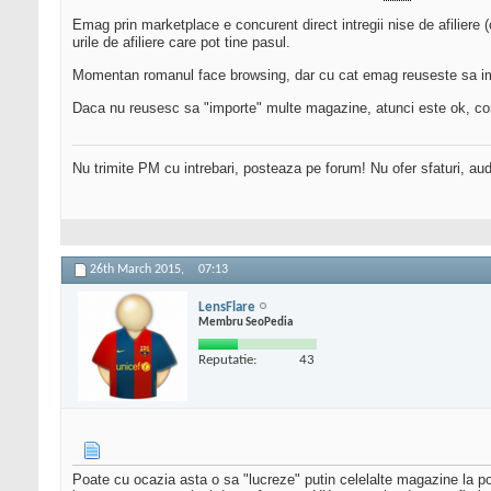
Emag prin marketplace e concurent direct intregii nise de afiliere
urile de afiliere care pot tine pasul.
Momentan romanul face browsing, dar cu cat emag reuseste sa impo
Daca nu reusesc sa "importe" multe magazine, atunci este ok, conve
Nu trimite PM cu intrebari, posteaza pe forum! Nu ofer sfaturi, au
26th March 2015,
07:13
LensFlare
Membru SeoPedia
Reputatie:
43
Poate cu ocazia asta o sa "lucreze" putin celelalte magazine la po