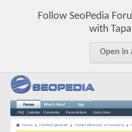
Follow SeoPedia For
with Tapa
Open in
Forum
What's New?
Spy
FAQ
Calendar
Community
Forum Actions
Quick Links
Forum
Chestiuni generale
Comert electronic, e-Commerce