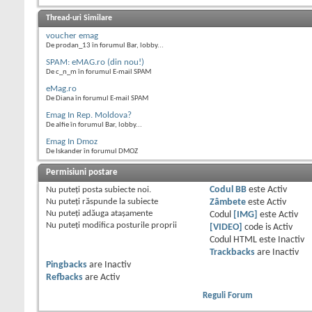
Thread-uri Similare
voucher emag
De prodan_13 în forumul Bar, lobby...
SPAM: eMAG.ro (din nou!)
De c_n_m în forumul E-mail SPAM
eMag.ro
De Diana în forumul E-mail SPAM
Emag In Rep. Moldova?
De alfie în forumul Bar, lobby...
Emag In Dmoz
De Iskander în forumul DMOZ
Permisiuni postare
Nu puteţi
posta subiecte noi.
Codul BB
este
Activ
Nu puteţi
răspunde la subiecte
Zâmbete
este
Activ
Nu puteţi
adăuga ataşamente
Codul
[IMG]
este
Activ
Nu puteţi
modifica posturile proprii
[VIDEO]
code is
Activ
Codul HTML este
Inactiv
Trackbacks
are
Inactiv
Pingbacks
are
Inactiv
Refbacks
are
Activ
Reguli Forum