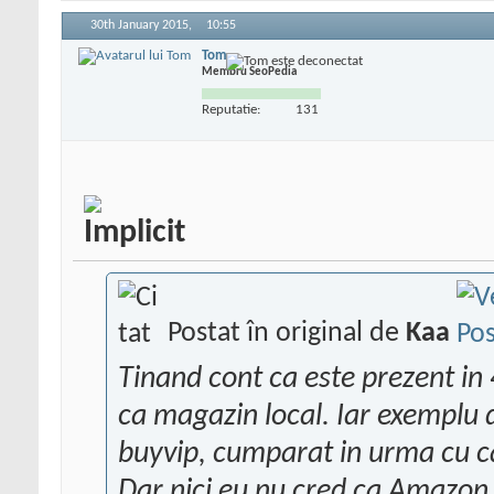
30th January 2015,
10:55
Tom
Membru SeoPedia
Reputatie:
131
Postat în original de
Kaa
Tinand cont ca este prezent in
ca magazin local. Iar exempl
buyvip, cumparat in urma cu ca
Dar nici eu nu cred ca Amazon