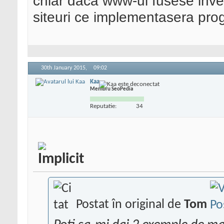
chiar daca www-ul fusese inve
siteuri ce implementasera prog
30th January 2015,
09:02
Kaa
Membru SeoPedia
Reputatie:
34
Postat în original de
Tom