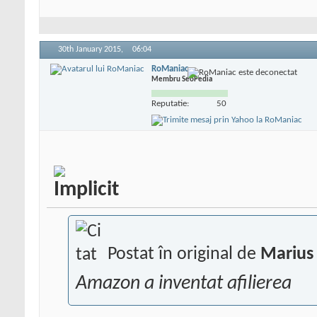
30th January 2015,
06:04
RoManiac
Membru SeoPedia
Reputatie:
50
Postat în original de
Marius 
Amazon a inventat afilierea