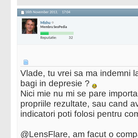
16th November 2013,
17:04
Mishu
Membru SeoPedia
Reputatie:
32
Vlade, tu vrei sa ma indemni la
bagi in depresie ?
Nici mie nu mi se pare import
propriile rezultate, sau cand av
indicatori poti folosi pentru co
@LensFlare, am facut o compar