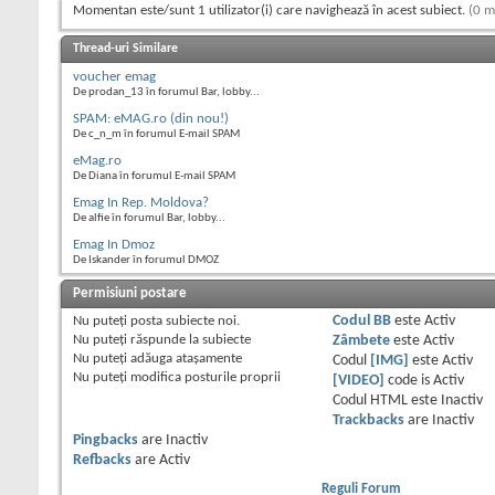
Momentan este/sunt 1 utilizator(i) care navighează în acest subiect.
(0 m
Thread-uri Similare
voucher emag
De prodan_13 în forumul Bar, lobby...
SPAM: eMAG.ro (din nou!)
De c_n_m în forumul E-mail SPAM
eMag.ro
De Diana în forumul E-mail SPAM
Emag In Rep. Moldova?
De alfie în forumul Bar, lobby...
Emag In Dmoz
De Iskander în forumul DMOZ
Permisiuni postare
Nu puteţi
posta subiecte noi.
Codul BB
este
Activ
Nu puteţi
răspunde la subiecte
Zâmbete
este
Activ
Nu puteţi
adăuga ataşamente
Codul
[IMG]
este
Activ
Nu puteţi
modifica posturile proprii
[VIDEO]
code is
Activ
Codul HTML este
Inactiv
Trackbacks
are
Inactiv
Pingbacks
are
Inactiv
Refbacks
are
Activ
Reguli Forum