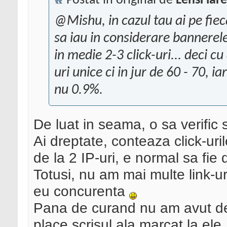
Postat în original de
LensFlare
@Mishu, in cazul tau ai pe fieca
sa iau in considerare bannerel
in medie 2-3 click-uri... deci cu
uri unice ci in jur de 60 - 70, i
nu 0.9%.
De luat in seama, o sa verific s
Ai dreptate, conteaza click-uri
de la 2 IP-uri, e normal sa fie 
Totusi, nu am mai multe link-ur
eu concurenta
Pana de curand nu am avut de
place scrisul ala marcat la e