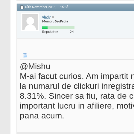
16th November 2013,
16:38
vlad7
Membru SeoPedia
Reputatie:
24
@Mishu
M-ai facut curios. Am imparti
la numarul de clickuri inregistr
8.31%. Sincer sa fiu, rata de 
important lucru in afiliere, mot
pana acum.