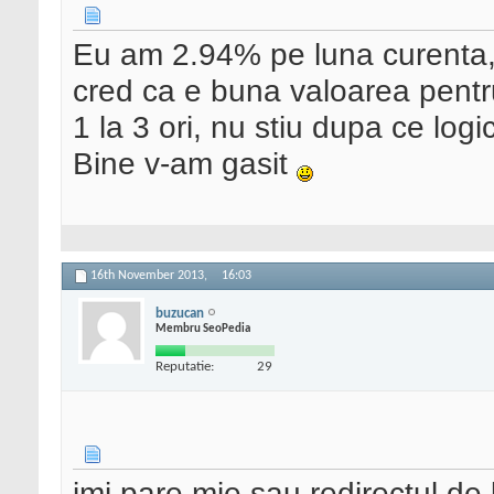
Eu am 2.94% pe luna curenta, 
cred ca e buna valoarea pentru
1 la 3 ori, nu stiu dupa ce logi
Bine v-am gasit
16th November 2013,
16:03
buzucan
Membru SeoPedia
Reputatie:
29
imi pare mie sau redirectul de