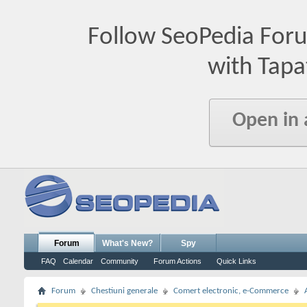
Follow SeoPedia For
with Tapa
Open in
Forum
What's New?
Spy
FAQ
Calendar
Community
Forum Actions
Quick Links
Forum
Chestiuni generale
Comert electronic, e-Commerce