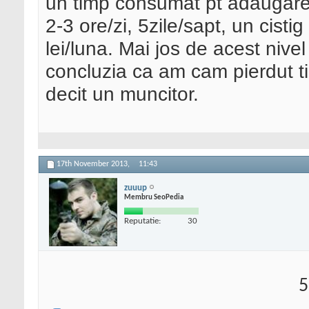
un timp consumat pt adaugare co
2-3 ore/zi, 5zile/sapt, un cist
lei/luna. Mai jos de acest nive
concluzia ca am cam pierdut t
decit un muncitor.
17th November 2013,
11:43
zuuup
Membru SeoPedia
Reputatie:
30
5