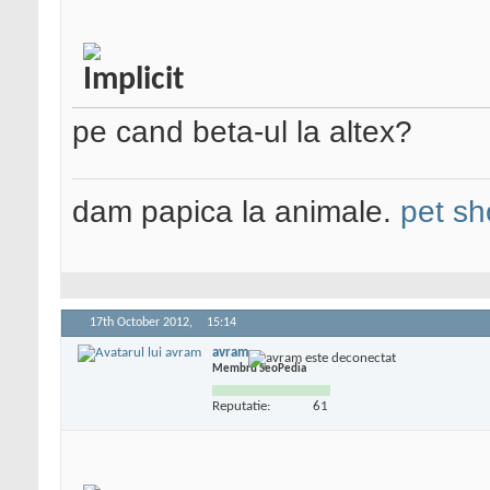
pe cand beta-ul la altex?
dam papica la animale.
pet sh
17th October 2012,
15:14
avram
Membru SeoPedia
Reputatie:
61