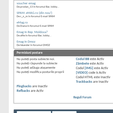
voucher emag
De prodan_13 în forumul Bar, lobby...
SPAM: eMAG.ro (din nou!)
De c_n_m în forumul E-mail SPAM
eMag.ro
De Diana în forumul E-mail SPAM
Emag In Rep. Moldova?
De alfie în forumul Bar, lobby...
Emag In Dmoz
De Iskander în forumul DMOZ
Permisiuni postare
Nu puteţi
posta subiecte noi.
Codul BB
este
Activ
Nu puteţi
răspunde la subiecte
Zâmbete
este
Activ
Nu puteţi
adăuga ataşamente
Codul
[IMG]
este
Activ
Nu puteţi
modifica posturile proprii
[VIDEO]
code is
Activ
Codul HTML este
Inactiv
Trackbacks
are
Inactiv
Pingbacks
are
Inactiv
Refbacks
are
Activ
Reguli Forum