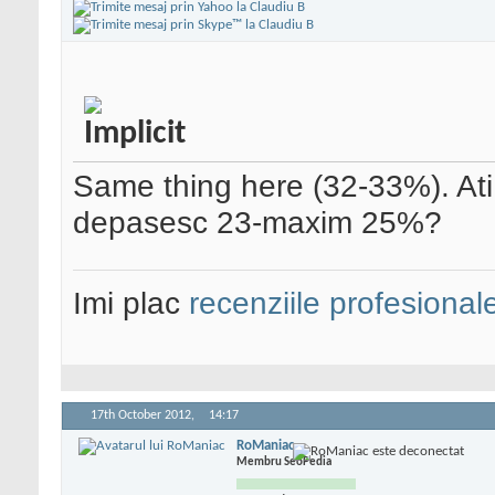
Same thing here (32-33%). Ati
depasesc 23-maxim 25%?
Imi plac
recenziile profesional
17th October 2012,
14:17
RoManiac
Membru SeoPedia