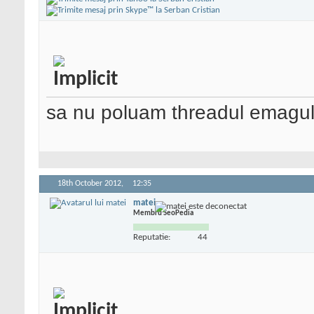
sa nu poluam threadul emagul
18th October 2012,
12:35
matei
Membru SeoPedia
Reputatie:
44