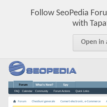
Follow SeoPedia For
with Tapa
Open in
Forum
What's New?
Spy
FAQ
Calendar
Community
Forum Actions
Quick Links
Forum
Chestiuni generale
Comert electronic, e-Commerce