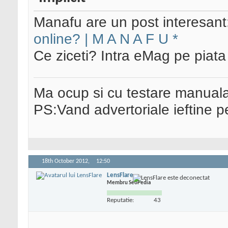
Manafu are un post interesant
online? | M A N A F U *
Ce ziceti? Intra eMag pe piata
Ma ocup si cu testare manual
PS:Vand advertoriale ieftine p
18th October 2012,
12:50
LensFlare
Membru SeoPedia
Reputatie:
43