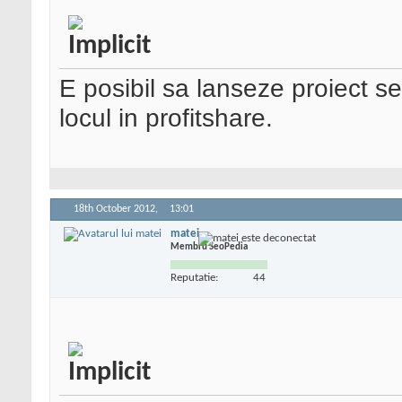
E posibil sa lanseze proiect se
locul in profitshare.
18th October 2012,
13:01
matei
Membru SeoPedia
Reputatie:
44