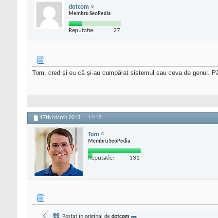
dotcom
Membru SeoPedia
Reputatie:
27
Tom, cred și eu că și-au cumpărat sistemul sau ceva de genul. Pâ
17th March 2013,
14:12
Tom
Membru SeoPedia
Reputatie:
131
Postat în original de
dotcom