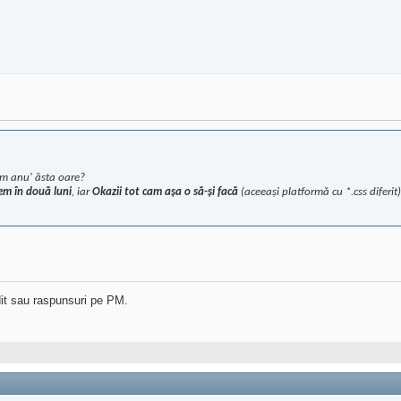
ăm anu' ăsta oare?
tem în două luni
, iar
Okazii tot cam așa o să-și facă
(aceeași platformă cu *.css diferit
dit sau raspunsuri pe PM.