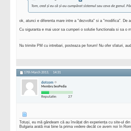
Tom, cred și eu că și-au cumpărat sistemul sau ceva de genul. Pâ
ok, atunci e diferenta mare intre a "dezvolta" si a "modifica". De
Cu siguranta e mai usor sa cumperi o solutie functionala si sa o m
Nu trimite PM cu intrebari, posteaza pe forum! Nu ofer sfaturi, au
17th March 2013,
14:31
dotcom
Membru SeoPedia
Reputatie:
27
Totuși, eu mă gândeam că au învâțat din experiența cu site-ul din
Bulgaria arată mai bine la prima vedere decât ce avem noi în Români