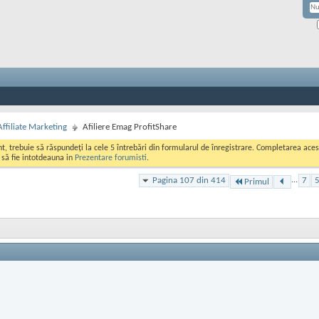
Affiliate Marketing
Afiliere Emag ProfitShare
ont, trebuie să răspundeți la cele 5 întrebări din formularul de înregistrare. Completarea a
i să fie intotdeauna in
Prezentare forumisti
.
Pagina 107 din 414
...
7
Primul