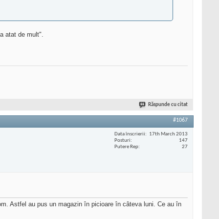
a atat de mult".
Răspunde cu citat
#1067
Data înscrierii
17th March 2013
Posturi
147
Putere Rep
27
m. Astfel au pus un magazin în picioare în câteva luni. Ce au în