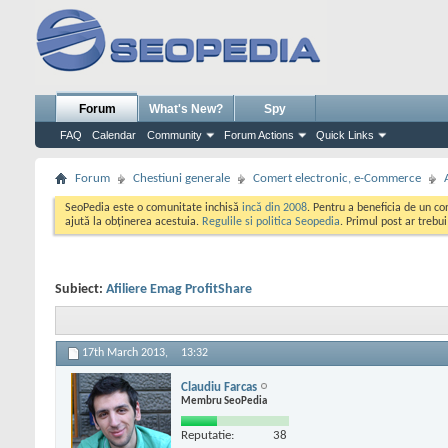
Forum
What's New?
Spy
FAQ
Calendar
Community
Forum Actions
Quick Links
Forum
Chestiuni generale
Comert electronic, e-Commerce
SeoPedia este o comunitate inchisă
incă din 2008
. Pentru a beneficia de un c
ajută la obținerea acestuia.
Regulile si politica Seopedia
. Primul post ar trebu
Subiect:
Afiliere Emag ProfitShare
17th March 2013,
13:32
Claudiu Farcas
Membru SeoPedia
Reputatie:
38