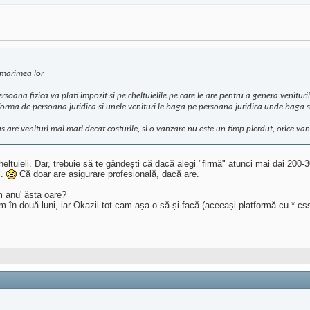
e marimea lor
oana fizica va plati impozit si pe cheltuielile pe care le are pentru a genera veniturile
o forma de persoana juridica si unele venituri le baga pe persoana juridica unde baga si 
 are venituri mai mari decat costurile, si o vanzare nu este un timp pierdut, orice vanz
heltuieli. Dar, trebuie să te gândești că dacă alegi "firmă" atunci mai dai 200-
l.
Că doar are asigurare profesională, dacă are.
m anu' ăsta oare?
m în două luni, iar Okazii tot cam așa o să-și facă (aceeași platformă cu *.css