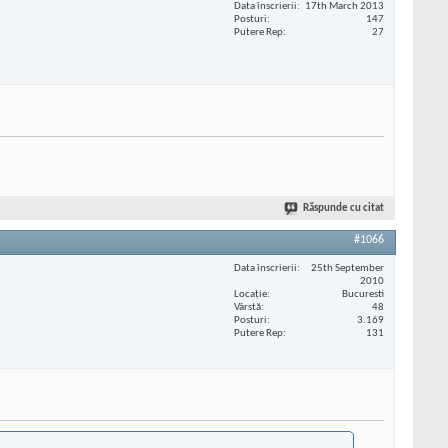
Data înscrierii
17th March 2013
Posturi
147
Putere Rep
27
Răspunde cu citat
#1066
Data înscrierii
25th September
2010
Locaţie
Bucuresti
Vârstă
48
Posturi
3.169
Putere Rep
131