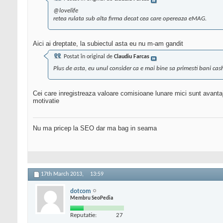
@lovelife
retea rulata sub alta firma decat cea care opereaza eMAG.
Aici ai dreptate, la subiectul asta eu nu m-am gandit
Postat în original de
Claudiu Farcas
Plus de asta, eu unul consider ca e mai bine sa primesti bani c
Cei care inregistreaza valoare comisioane lunare mici sunt avanta
motivatie
Nu ma pricep la SEO dar ma bag in seama
17th March 2013,
13:59
dotcom
Membru SeoPedia
Reputatie:
27