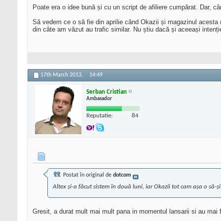
Poate era o idee bună și cu un script de afiliere cumpărat. Dar, 
Să vedem ce o să fie din aprilie când Okazii și magazinul acesta (
din câte am văzut au trafic similar. Nu știu dacă și aceeași intenț
17th March 2013,
14:49
Serban Cristian
Ambasador
Reputatie:
84
Postat în original de
dotcom
Altex și-a făcut sistem în două luni, iar Okazii tot cam așa o să-
Gresit, a durat mult mai mult pana in momentul lansarii si au ma