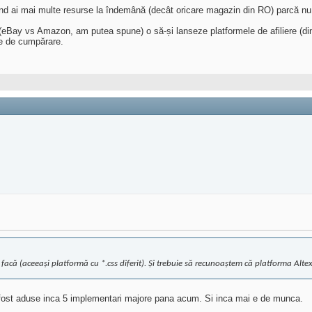
când ai mai multe resurse la îndemână (decât oricare magazin din RO) parcă nu 
eBay vs Amazon, am putea spune) o să-și lanseze platformele de afiliere (din ci
ie de cumpărare.
și facă (aceeași platformă cu *.css diferit). Și trebuie să recunoaștem că platforma Alt
i fost aduse inca 5 implementari majore pana acum. Si inca mai e de munca.