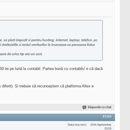
, va plati impozit si pentru hosting, internet, laptop, telefon, pc.
cheltuielile si restul veniturilor le incaseaza ca persoana fizica
are de orice tip are un cost.
300 lei pe lună la contabil. Partea bună cu contabilu' e că dacă
 diferit). Și trebuie să recunoaștem că platforma Altex e
Răspunde cu citat
#1064
Data înscrierii
25th September
2010