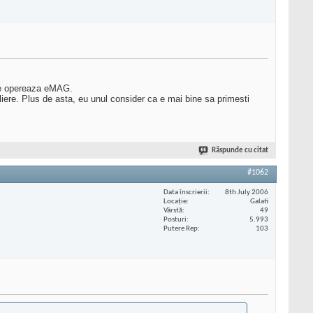
are opereaza eMAG.
filiere. Plus de asta, eu unul consider ca e mai bine sa primesti
Răspunde cu citat
#1062
Data înscrierii
8th July 2006
Locaţie
Galati
Vârstă
49
Posturi
5.993
Putere Rep
103