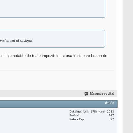
vedea cat ai castigat.
si injumatatite de toate impozitele, si asa le dispare bruma de
Răspunde cu citat
#1063
Data înscrierii
17th March 2013
Posturi
147
Putere Rep
27