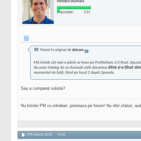
Membru SeoPedia
Reputatie:
131
Postat în original de
dotcom
Mă întreb cât mai e până se trece pe Profitshare 2.0 final. Apuc
Nu prea înțeleg de ce durează atât deoarece
Altex și-a făcut sis
momentul de față, fiind pe locul 2 după 2parale.
Sau a cumparat solutia?
Nu trimite PM cu intrebari, posteaza pe forum! Nu ofer sfaturi, au
17th March 2013,
14:10