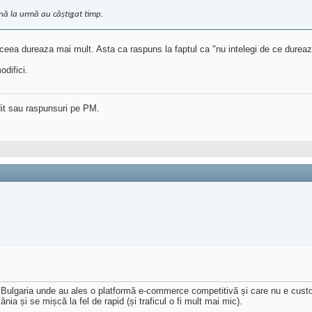
nă la urmă au câștigat timp.
 aceea dureaza mai mult. Asta ca raspuns la faptul ca "nu intelegi de ce dureaz
odifici.
dit sau raspunsuri pe PM.
 Bulgaria unde au ales o platformă e-commerce competitivă și care nu e custo
a și se mișcă la fel de rapid (și traficul o fi mult mai mic).