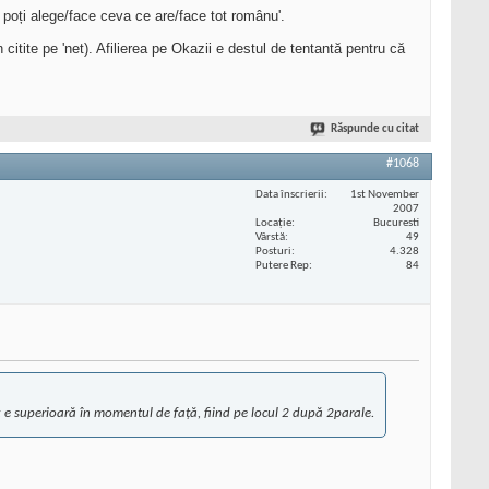
poți alege/face ceva ce are/face tot românu'.
tite pe 'net). Afilierea pe Okazii e destul de tentantă pentru că
Răspunde cu citat
#1068
Data înscrierii
1st November
2007
Locaţie
Bucuresti
Vârstă
49
Posturi
4.328
Putere Rep
84
ex e superioară în momentul de față, fiind pe locul 2 după 2parale.