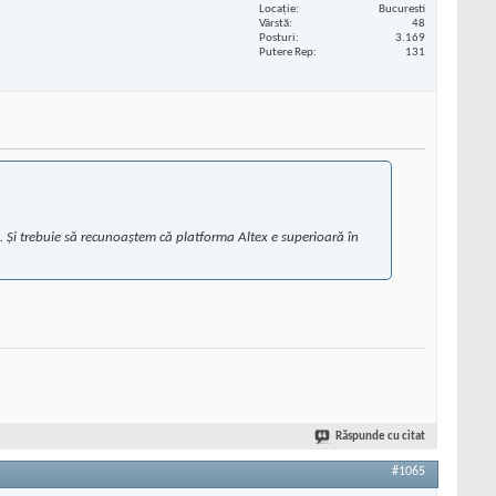
Locaţie
Bucuresti
Vârstă
48
Posturi
3.169
Putere Rep
131
). Și trebuie să recunoaștem că platforma Altex e superioară în
Răspunde cu citat
#1065