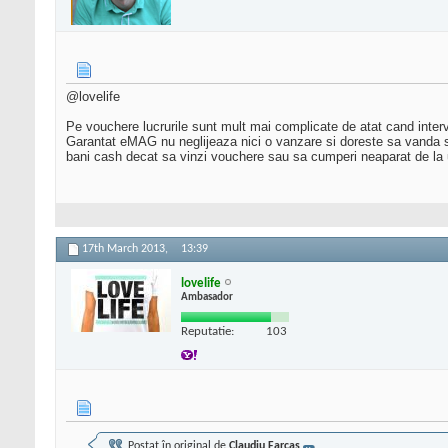
@lovelife
Pe vouchere lucrurile sunt mult mai complicate de atat cand inter
Garantat eMAG nu neglijeaza nici o vanzare si doreste sa vanda si af
bani cash decat sa vinzi vouchere sau sa cumperi neaparat de la
17th March 2013,
13:39
lovelife
Ambasador
Reputatie:
103
Postat în original de
Claudiu Farcas