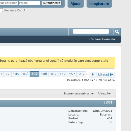
Ajutor
Înregistrare
Memorez Cont?
Căutare Avansată
cestora nu garantează obținerea unui cont, însă modul în care sunt completate
57
97
105
106
107
108
109
117
157
207
...
Ultimul
Rezultate 1.061 la 1.070 din 4136
Instrumente subiect
Afișează
#1061
Data înscrierii
12th July 2011
Locaţie
Bucuresti
Posturi
404
Putere Rep
38