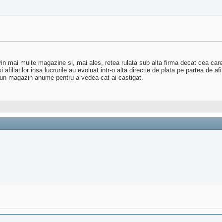
vin mai multe magazine si, mai ales, retea rulata sub alta firma decat cea c
iliatilor insa lucrurile au evoluat intr-o alta directie de plata pe partea de a
 un magazin anume pentru a vedea cat ai castigat.