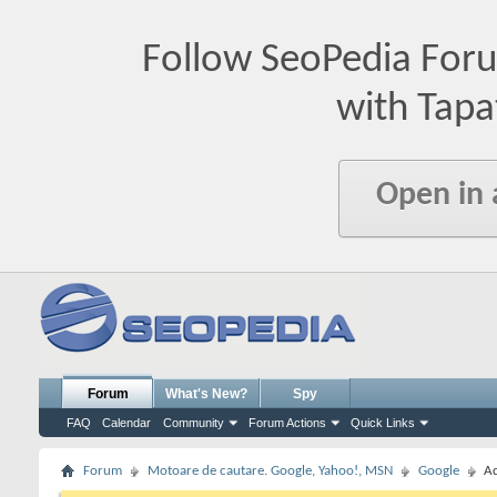
Follow SeoPedia For
with Tapa
Open in
Forum
What's New?
Spy
FAQ
Calendar
Community
Forum Actions
Quick Links
Forum
Motoare de cautare. Google, Yahoo!, MSN
Google
A