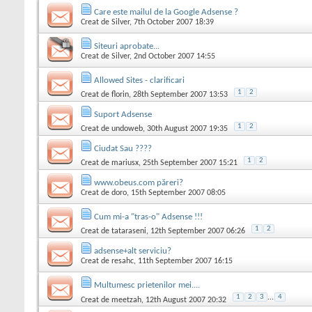
Care este mailul de la Google Adsense ?
Creat de
Silver
, 7th October 2007 18:39
Siteuri aprobate...
Creat de
Silver
, 2nd October 2007 14:55
Allowed Sites - clarificari
1
2
Creat de
florin
, 28th September 2007 13:53
Suport Adsense
1
2
Creat de
undoweb
, 30th August 2007 19:35
Ciudat Sau ????
1
2
Creat de
mariusx
, 25th September 2007 15:21
www.obeus.com păreri?
Creat de
doro
, 15th September 2007 08:05
Cum mi-a "tras-o" Adsense !!!
1
2
Creat de
tataraseni
, 12th September 2007 06:26
adsense+alt serviciu?
Creat de
resahc
, 11th September 2007 16:15
Multumesc prietenilor mei....
1
2
3
...
4
Creat de
meetzah
, 12th August 2007 20:32