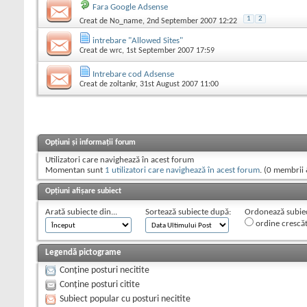
Fara Google Adsense
1
2
Creat de
No_name
, 2nd September 2007 12:22
intrebare "Allowed Sites"
Creat de
wrc
, 1st September 2007 17:59
Intrebare cod Adsense
Creat de
zoltankr
, 31st August 2007 11:00
Opțiuni și informații forum
Utilizatori care navighează în acest forum
Momentan sunt
1 utilizatori care navighează în acest forum
. (0 membrii 
Opțiuni afișare subiect
Arată subiecte din...
Sortează subiecte după:
Ordonează subiect
ordine crescă
Legendă pictograme
Conține posturi necitite
Conține posturi citite
Subiect popular cu posturi necitite