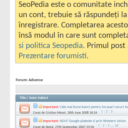
SeoPedia este o comunitate inc
un cont, trebuie să răspundeți la
înregistrare. Completarea acesto
însă modul în care sunt completa
si politica Seopedia
. Primul post 
Prezentare forumisti
.
Forum:
Adsense
Titlu
/
Autor Subiect
Important:
Cele mai bune banci pentru incasari cecuri 
1
2
3
Creat de
Cristian Mezei
, 26th June 2008 16:24
Important:
NOU! Google plateste si prin Western Union
1
2
3
...
62
Creat de
Netul
, 27th September 2007 23:50