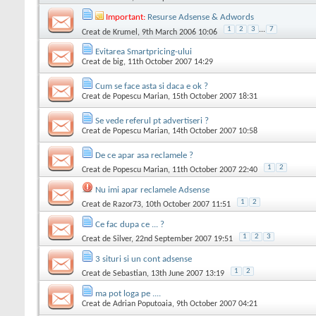
Important:
Resurse Adsense & Adwords
1
2
3
...
7
Creat de
Krumel
, 9th March 2006 10:06
Evitarea Smartpricing-ului
Creat de
big
, 11th October 2007 14:29
Cum se face asta si daca e ok ?
Creat de
Popescu Marian
, 15th October 2007 18:31
Se vede referul pt advertiseri ?
Creat de
Popescu Marian
, 14th October 2007 10:58
De ce apar asa reclamele ?
1
2
Creat de
Popescu Marian
, 11th October 2007 22:40
Nu imi apar reclamele Adsense
1
2
Creat de
Razor73
, 10th October 2007 11:51
Ce fac dupa ce ... ?
1
2
3
Creat de
Silver
, 22nd September 2007 19:51
3 situri si un cont adsense
1
2
Creat de
Sebastian
, 13th June 2007 13:19
ma pot loga pe ....
Creat de
Adrian Poputoaia
, 9th October 2007 04:21