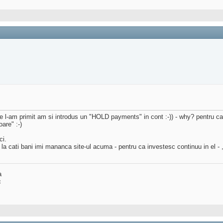
 l-am primit am si introdus un "HOLD payments" in cont :-)) - why? pentru ca
are" :-)
ci.
t, la cati bani imi mananca site-ul acuma - pentru ca investesc continuu in el - ,
a
c