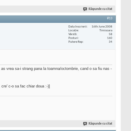
Răspunde cu citat
#13
Data înscrierii
16th June 2008
Locaţie
Timisoara
Vârstă
58
Posturi
160
Putere Rep
34
 as vrea sa-i strang pana la toamna/octombrie, cand o sa fiu nas -
 cre' c-o sa fac chiar doua :-)]
Răspunde cu citat