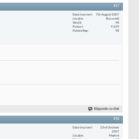
#17
Data înscrierii
7th August 2007
Locaţie
Bucuresti
Vârstă
48
Posturi
4.029
Putere Rep
98
Răspunde cu citat
#18
Data înscrierii
23rd October
2007
Locaţie
Madrid