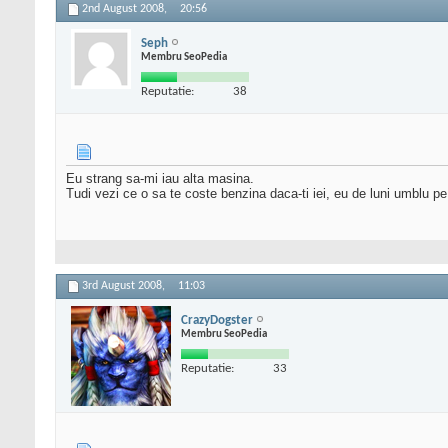
2nd August 2008,
20:56
Seph
Membru SeoPedia
Reputatie:
38
Eu strang sa-mi iau alta masina.
Tudi vezi ce o sa te coste benzina daca-ti iei, eu de luni umblu pe 
3rd August 2008,
11:03
CrazyDogster
Membru SeoPedia
Reputatie:
33