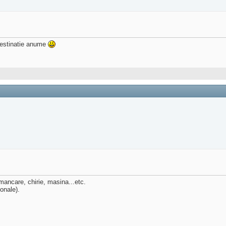
estinatie anume
 mancare, chirie, masina...etc.
sonale).