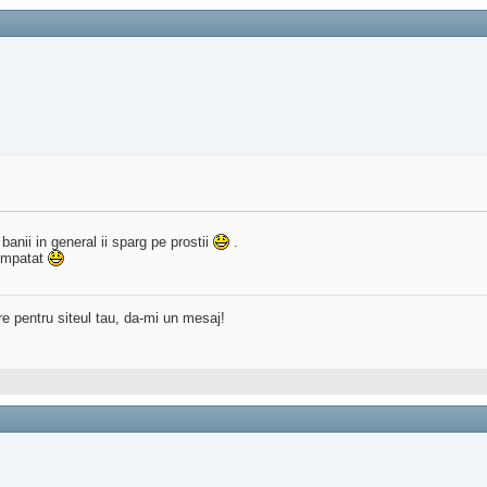
anii in general ii sparg pe prostii
.
cumpatat
re pentru siteul tau, da-mi un mesaj!