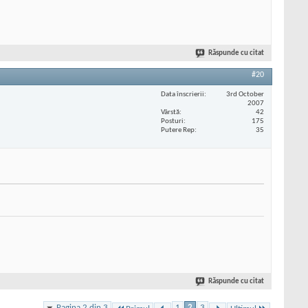
Răspunde cu citat
#20
Data înscrierii
3rd October
2007
Vârstă
42
Posturi
175
Putere Rep
35
Răspunde cu citat
Pagina 2 din 3
1
2
3