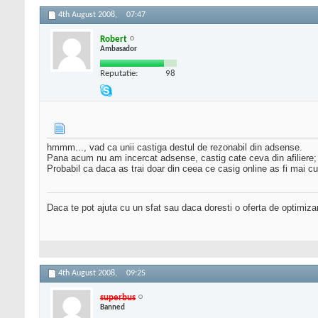
4th August 2008,
07:47
Robert
Ambasador
Reputatie:
98
hmmm..., vad ca unii castiga destul de rezonabil din adsense.
Pana acum nu am incercat adsense, castig cate ceva din afiliere; b
Probabil ca daca as trai doar din ceea ce casig online as fi mai 
Daca te pot ajuta cu un sfat sau daca doresti o oferta de optimiza
4th August 2008,
09:25
superbus
Banned