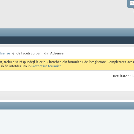
dsense
Ce faceti cu banii din Adsense
ont, trebuie să răspundeți la cele 5 întrebări din formularul de înregistrare. Completarea a
i să fie intotdeauna in
Prezentare forumisti
.
Rezultate 11 l