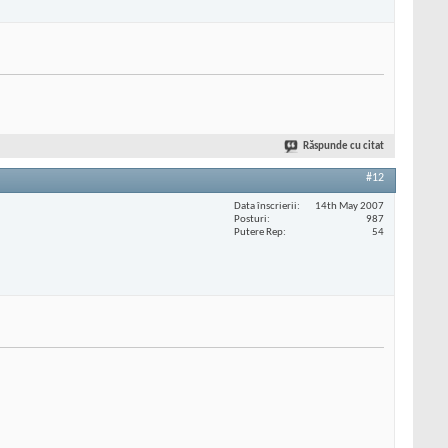
Răspunde cu citat
#12
Data înscrierii
14th May 2007
Posturi
987
Putere Rep
54