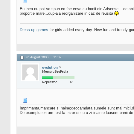
Eu inca nu pot sa spun ca fac ceva cu banii din Adsense... de abia
proportie mare...dup-aia reorganizare in caz de reusita
Dress up games
for girls added every day. New fun and trendy ga
3rd August 2008,
11:09
evolution
Membru SeoPedia
Reputatie:
41
Imprimanta,mancare si haine;deocamdata sumele sunt mai mici,da
De exemplu ieri am fost la frizer si cu o zi inainte luasem banii d