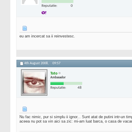
Reputatie:
0
eu am incercat sa ii reinvestesc.
4th August 2008,
09:57
Toto
Ambasador
Reputatie:
48
Nu fac nimic, pur si simplu ii ignor... Sunt atat de putini intr-un 
aceea nu pot sa vin aici sa zic: mi-am luat barca, o casa de vaca