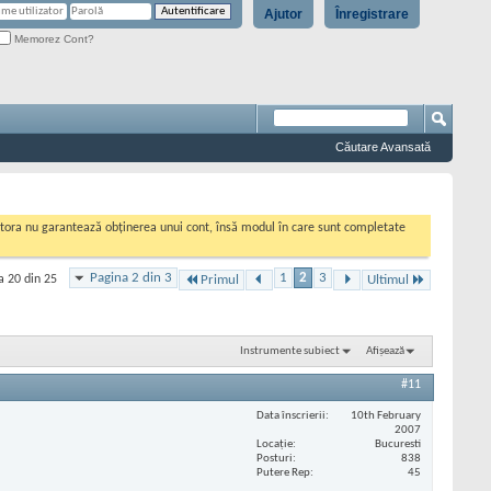
Ajutor
Înregistrare
Memorez Cont?
Căutare Avansată
cestora nu garantează obținerea unui cont, însă modul în care sunt completate
Pagina 2 din 3
1
2
3
a 20 din 25
Primul
Ultimul
Instrumente subiect
Afișează
#11
Data înscrierii
10th February
2007
Locaţie
Bucuresti
Posturi
838
Putere Rep
45