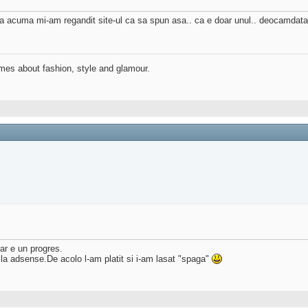
 acuma mi-am regandit site-ul ca sa spun asa.. ca e doar unul.. deocamdata... i
mes about fashion, style and glamour.
r e un progres.
e la adsense.De acolo l-am platit si i-am lasat "spaga"