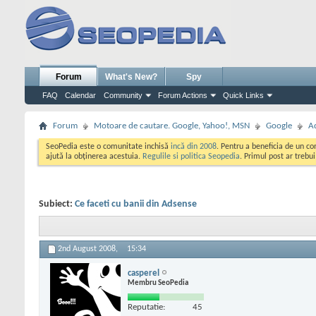
Forum
What's New?
Spy
FAQ
Calendar
Community
Forum Actions
Quick Links
Forum
Motoare de cautare. Google, Yahoo!, MSN
Google
A
SeoPedia este o comunitate inchisă
incă din 2008
. Pentru a beneficia de un c
ajută la obținerea acestuia.
Regulile si politica Seopedia
. Primul post ar trebu
Subiect:
Ce faceti cu banii din Adsense
2nd August 2008,
15:34
casperel
Membru SeoPedia
Reputatie:
45