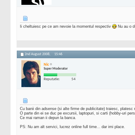
Ii cheltuiesc pe ce am nevoie la momentul respectiv
Nu au o d
2nd August 2008,
15:46
Nic
Super Moderator
Reputatie:
54
Cu banii din adsense (si alte firme de publicitate) traiesc, platesc
O parte din ei se duc pe excursii, laptopuri, si carti (hobby-uri per
Ce mai raman ii depun la banca.
PS: Nu am alt servici, lucrez online full time... dar imi place.