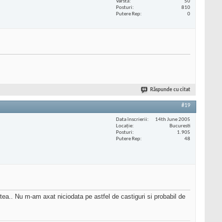
Vârstă
50
Posturi
810
Putere Rep
0
Răspunde cu citat
#19
Data înscrierii
14th June 2005
Locaţie
Bucuresti
Posturi
1.905
Putere Rep
48
stea.. Nu m-am axat niciodata pe astfel de castiguri si probabil de