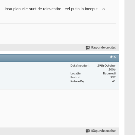
nsa planurile sunt de reinvestire.. cel putin la inceput... o
Răspunde cu citat
#16
Data înscrierii
29th October
2006
Locaţie
Bucuresti
Posturi
997
Putere Rep
41
Răspunde cu citat