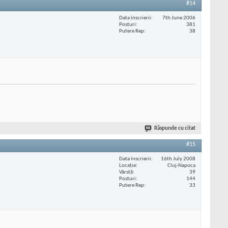
#14
Data înscrierii
7th June 2006
Posturi
381
Putere Rep
38
Răspunde cu citat
#15
Data înscrierii
16th July 2008
Locaţie
Cluj-Napoca
Vârstă
39
Posturi
144
Putere Rep
33