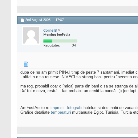
2nd August 2008,
17:07
CornelB
Membru SeoPedia
Reputatie:
34
dupa ce nu am primit PIN-ul timp de peste 7 saptamani, imediat ce
- altfel n-o sa reusesc IN VECI sa strang banii pentru "aceasta ono
ma rog, probabil doar o [mica] parte din bani o sa se stranga de ai
Da' tot e ceva, restu'... fac probabil un credit la bancă :-)) [de fap
AmFostAcolo.ro
impresii, fotografii
hoteluri si destinatii de vacant
Grafice detaliate
temperaturi
multianuale Egipt, Tunisia, Turcia et