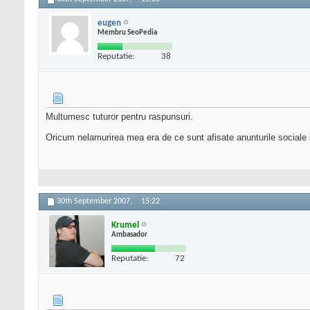
eugen
Membru SeoPedia
Reputatie:
38
Multumesc tuturor pentru raspunsuri.
Oricum nelamurirea mea era de ce sunt afisate anunturile sociale 
30th September 2007,
15:22
Krumel
Ambasador
Reputatie:
72