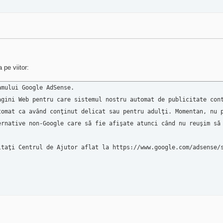
 pe viitor:
mului Google AdSense.

agini Web pentru care sistemul nostru automat de publicitate cont
tomat ca având conţinut delicat sau pentru adulţi. Momentan, nu p
ernative non-Google care să fie afişate atunci când nu reuşim să 
ltaţi Centrul de Ajutor aflat la https://www.google.com/adsense/s