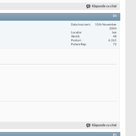
Răspunde cu citat
#4
Data înscrierii
15th November
2004
Locaţie
Iasi
Vârstă
48
Posturi
6.261
Putere Rep
72
Răspunde cu citat
#5