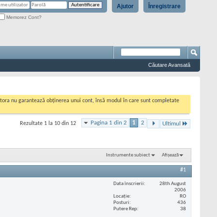
Ajutor
Înregistrare
Memorez Cont?
Căutare Avansată
cestora nu garantează obținerea unui cont, însă modul în care sunt completate
Pagina 1 din 2
1
2
Rezultate 1 la 10 din 12
Ultimul
Instrumente subiect
Afișează
#1
Data înscrierii
28th August
2006
Locaţie
RO
Posturi
436
Putere Rep
38