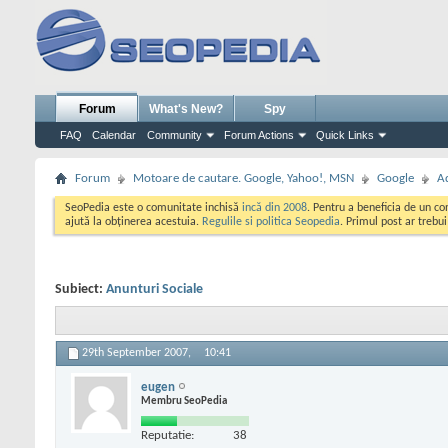
Forum
What's New?
Spy
FAQ
Calendar
Community
Forum Actions
Quick Links
Forum
Motoare de cautare. Google, Yahoo!, MSN
Google
A
SeoPedia este o comunitate inchisă
incă din 2008
. Pentru a beneficia de un c
ajută la obținerea acestuia.
Regulile si politica Seopedia
. Primul post ar trebu
Subiect:
Anunturi Sociale
29th September 2007,
10:41
eugen
Membru SeoPedia
Reputatie:
38