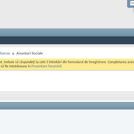
dsense
Anunturi Sociale
ont, trebuie să răspundeți la cele 5 întrebări din formularul de înregistrare. Completarea a
i să fie intotdeauna in
Prezentare forumisti
.