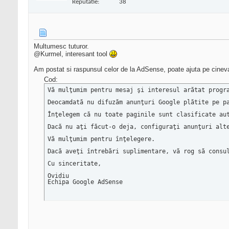
Reputatie:
38
Multumesc tuturor.
@Kurmel, interesant tool
Am postat si raspunsul celor de la AdSense, poate ajuta pe cineva
Cod:
Vă mulţumim pentru mesaj şi interesul arătat progra
Deocamdată nu difuzăm anunţuri Google plătite pe p
Înţelegem că nu toate paginile sunt clasificate au
Dacă nu aţi făcut-o deja, configuraţi anunţuri alt
Vă mulţumim pentru înţelegere.

Dacă aveţi întrebări suplimentare, vă rog să consu
Cu sinceritate,

Ovidiu

Echipa Google AdSense