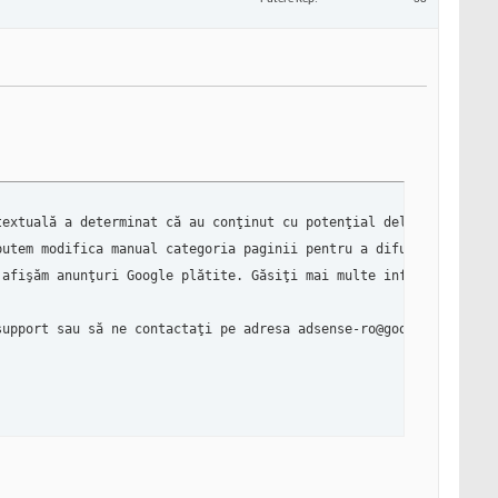
extuală a determinat că au conţinut cu potenţial delicat sau pen
utem modifica manual categoria paginii pentru a difuza anunţuri 
afişăm anunţuri Google plătite. Găsiţi mai multe informaţii desp
upport sau să ne contactaţi pe adresa adsense-ro@google.com şi v