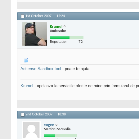
1st October 2007,
15:24
Krumel
Ambasador
Reputatie:
72
Adsense Sandbox tool
- poate te ajuta.
Krumel
- apeleaza la serviciile oferite de mine prin formularul de p
2nd October 2007,
18:38
eugen
Membru SeoPedia