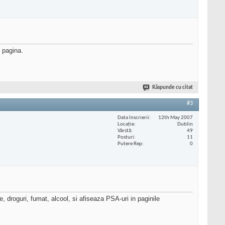
e pagina.
Răspunde cu citat
#3
Data înscrierii
12th May 2007
Locaţie
Dublin
Vârstă
49
Posturi
11
Putere Rep
0
 droguri, fumat, alcool, si afiseaza PSA-uri in paginile