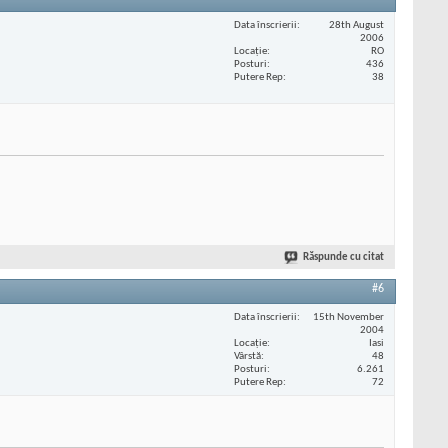
Data înscrierii
28th August
2006
Locaţie
RO
Posturi
436
Putere Rep
38
Răspunde cu citat
#6
Data înscrierii
15th November
2004
Locaţie
Iasi
Vârstă
48
Posturi
6.261
Putere Rep
72