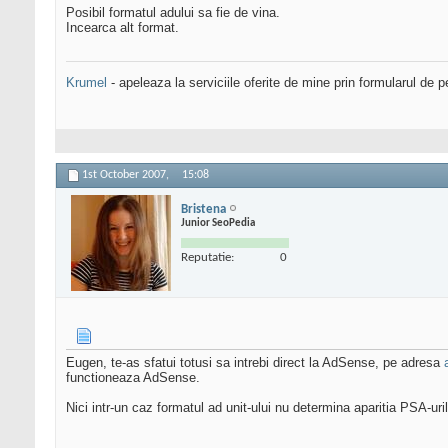
Posibil formatul adului sa fie de vina.
Incearca alt format.
Krumel
- apeleaza la serviciile oferite de mine prin formularul de p
1st October 2007,
15:08
Bristena
Junior SeoPedia
Reputatie:
0
Eugen, te-as sfatui totusi sa intrebi direct la AdSense, pe adresa
functioneaza AdSense.
Nici intr-un caz formatul ad unit-ului nu determina aparitia PSA-ur