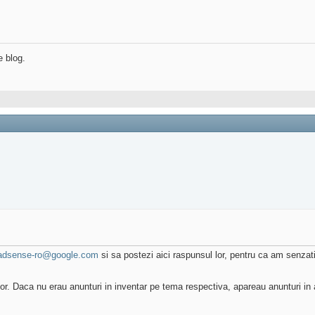
e blog.
adsense-ro@google.com
si sa postezi aici raspunsul lor, pentru ca am senza
ilor. Daca nu erau anunturi in inventar pe tema respectiva, apareau anunturi in 