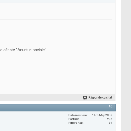
ie afisate "Anunturi sociale".
Răspunde cu citat
#2
Data înscrierii
14th May 2007
Posturi
987
Putere Rep
54