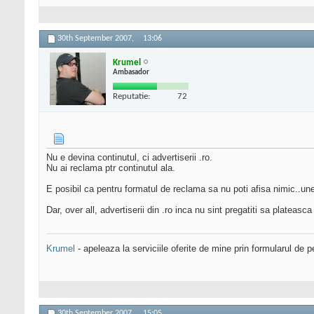
30th September 2007,
13:06
Krumel
Ambasador
Reputatie:
72
Nu e devina continutul, ci advertiserii .ro.
Nu ai reclama ptr continutul ala.
E posibil ca pentru formatul de reclama sa nu poti afisa nimic..uneo
Dar, over all, advertiserii din .ro inca nu sint pregatiti sa plateas
Krumel
- apeleaza la serviciile oferite de mine prin formularul de p
30th September 2007,
15:05