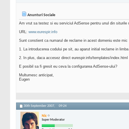
Anunturi Sociale
Am vrut sa testez si eu serviciul AdSense pentru unul din siturile
URL:
www.eurespir.info
Sunt constient ca numarul de reclame in acest domeniu este mic ..
1. La introducerea codului pe sit, au aparut initial reclame in limba
2. In plus, daca accesez direct eurespir.info/templates/index.html
E posibil sa fi gresit eu ceva la configurarea AdSense-ului?
Multumesc anticipat,
Eugen
30th September 2007,
09:24
Nic
Super Moderator