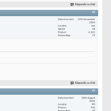
Răspunde cu citat
#8
Data înscrierii
15th November
2004
Locaţie
Iasi
Vârstă
48
Posturi
6.261
Putere Rep
72
Răspunde cu citat
#9
Data înscrierii
28th August
2006
Locaţie
RO
Posturi
436
Putere Rep
38