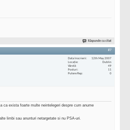
Răspunde cu citat
#7
Data înscrierii
12th May 2007
Locaţie
Dublin
Vârstă
49
Posturi
11
Putere Rep
0
tia ca exista foarte multe neintelegeri despre cum anume
alte limbi sau anunturi netargetate si nu PSA-uri.