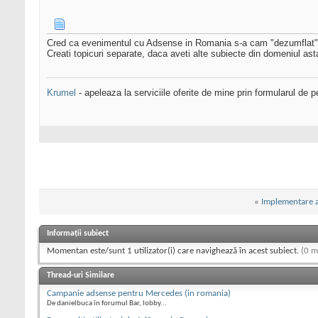
Cred ca evenimentul cu Adsense in Romania s-a cam "dezumflat"
Creati topicuri separate, daca aveti alte subiecte din domeniul ast
Krumel
- apeleaza la serviciile oferite de mine prin formularul de p
«
Implementare a
Informații subiect
Momentan este/sunt 1 utilizator(i) care navighează în acest subiect.
(0 m
Thread-uri Similare
Campanie adsense pentru Mercedes (in romania)
De danielbuca în forumul Bar, lobby...