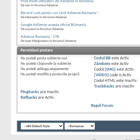
Prea multi utilizatori de AdSense in Romania
De neo în forumul Adsense
Record cost pentru un click Adsense Romania !
De tataraseni în forumul Adsense
Google AdSense acepta oficial ROmania
De inscaun în forumul Adsense
Adsense Romania - CTR
De Ioan Margineanu în forumul Adsense
Permisiuni postare
Nu puteţi
posta subiecte noi.
Codul BB
este
Activ
Nu puteţi
răspunde la subiecte
Zâmbete
este
Activ
Nu puteţi
adăuga ataşamente
Codul
[IMG]
este
Activ
Nu puteţi
modifica posturile proprii
[VIDEO]
code is
Activ
Codul HTML este
Inactiv
Trackbacks
are
Inactiv
Pingbacks
are
Inactiv
Refbacks
are
Activ
Reguli Forum