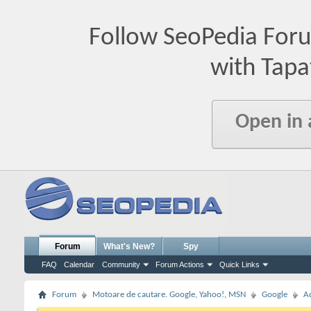
Follow SeoPedia For
with Tapa
Open in
Forum
What's New?
Spy
FAQ
Calendar
Community
Forum Actions
Quick Links
Forum
Motoare de cautare. Google, Yahoo!, MSN
Google
A