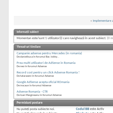
«
Implementare a
Informații subiect
Momentan este/sunt 1 utilizator(i) care navighează în acest subiect.
(0 m
Thread-uri Similare
Campanie adsense pentru Mercedes (in romania)
De danielbuca în forumul Bar, lobby...
Prea multi utilizatori de AdSense in Romania
De neo în forumul Adsense
Record cost pentru un click Adsense Romania !
De tataraseni în forumul Adsense
Google AdSense acepta oficial ROmania
De inscaun în forumul Adsense
Adsense Romania - CTR
De Ioan Margineanu în forumul Adsense
Permisiuni postare
Nu puteţi
posta subiecte noi.
Codul BB
este
Activ