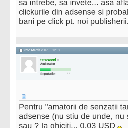
sa intrebe, sa invete... asa af
clickurile din adsense si proba
bani pe click pt. noi publisherii.
22nd March 2007,
12:51
tataraseni
Ambasador
Reputatie:
44
Pentru "amatorii de senzatii tar
adsense (nu stiu de unde, nu st
sau ? Ia ghiciti... 0.03 USD