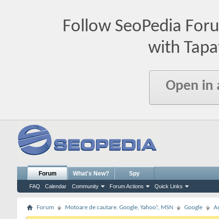
Follow SeoPedia For
with Tapa
Open in
Forum
What's New?
Spy
FAQ
Calendar
Community
Forum Actions
Quick Links
Forum
Motoare de cautare. Google, Yahoo!, MSN
Google
A