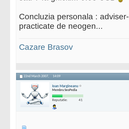
Concluzia personala : adviser-u
practicate de neogen...
Cazare Brasov
22nd March 2007,
14:09
Ioan Margineanu
Membru SeoPedia
Reputatie:
41