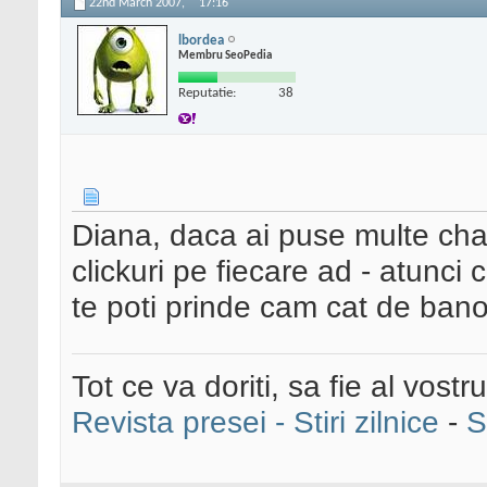
22nd March 2007,
17:16
lbordea
Membru SeoPedia
Reputatie:
38
Diana, daca ai puse multe chan
clickuri pe fiecare ad - atunci
te poti prinde cam cat de bano
Tot ce va doriti, sa fie al vostru
Revista presei - Stiri zilnice
-
S