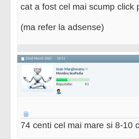
cat a fost cel mai scump click p
(ma refer la adsense)
22nd March 2007,
16:51
Ioan Margineanu
Membru SeoPedia
Reputatie:
41
74 centi cel mai mare si 8-10 c