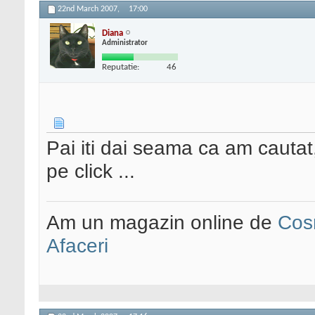
22nd March 2007,
17:00
Diana
Administrator
Reputatie:
46
Pai iti dai seama ca am cautat
pe click ...
Am un magazin online de
Cos
Afaceri