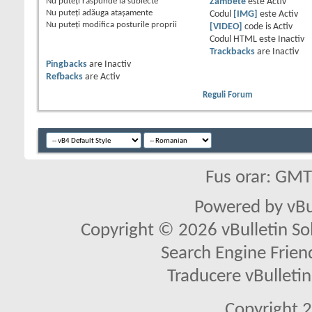
Nu puteţi
răspunde la subiecte
Zâmbete
este
Activ
Nu puteţi
adăuga ataşamente
Codul
[IMG]
este
Activ
Nu puteţi
modifica posturile proprii
[VIDEO]
code is
Activ
Codul HTML este
Inactiv
Trackbacks
are
Inactiv
Pingbacks
are
Inactiv
Refbacks
are
Activ
Reguli Forum
Fus orar: GM
Powered by vBu
Copyright © 2026 vBulletin Solu
Search Engine Frien
Traducere vBullet
Copyright 