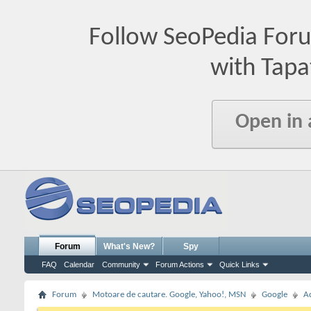
Follow SeoPedia For
with Tapa
Open in
Forum
What's New?
Spy
FAQ
Calendar
Community
Forum Actions
Quick Links
Forum
Motoare de cautare. Google, Yahoo!, MSN
Google
A