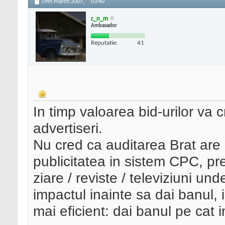
19th March 2007,
03:40
c_n_m
Ambasador
Reputatie:
41
In timp valoarea bid-urilor va c
advertiseri.
Nu cred ca auditarea Brat are 
publicitatea in sistem CPC, p
ziare / reviste / televiziuni un
impactul inainte sa dai banul,
mai eficient: dai banul pe cat 