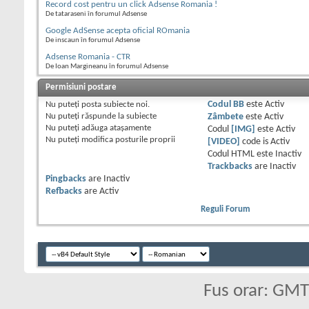
Record cost pentru un click Adsense Romania !
De tataraseni în forumul Adsense
Google AdSense acepta oficial ROmania
De inscaun în forumul Adsense
Adsense Romania - CTR
De Ioan Margineanu în forumul Adsense
Permisiuni postare
Nu puteţi
posta subiecte noi.
Codul BB
este
Activ
Nu puteţi
răspunde la subiecte
Zâmbete
este
Activ
Nu puteţi
adăuga ataşamente
Codul
[IMG]
este
Activ
Nu puteţi
modifica posturile proprii
[VIDEO]
code is
Activ
Codul HTML este
Inactiv
Trackbacks
are
Inactiv
Pingbacks
are
Inactiv
Refbacks
are
Activ
Reguli Forum
Fus orar: GM