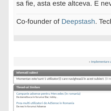
sa fie, asta este altceva. E ne
Co-founder of
Deepstash
. Tec
«
Implementare a
Informații subiect
Momentan este/sunt 1 utilizator(i) care navighează în acest subiect.
(0 m
Thread-uri Similare
Campanie adsense pentru Mercedes (in romania)
De danielbuca în forumul Bar, lobby...
Prea multi utilizatori de AdSense in Romania
De neo în forumul Adsense