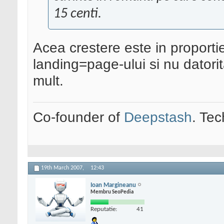
15 centi.
Acea crestere este in proportie
landing=page-ului si nu datorita
mult.
Co-founder of
Deepstash
. Tec
19th March 2007,
12:43
Ioan Margineanu
Membru SeoPedia
Reputatie:
41