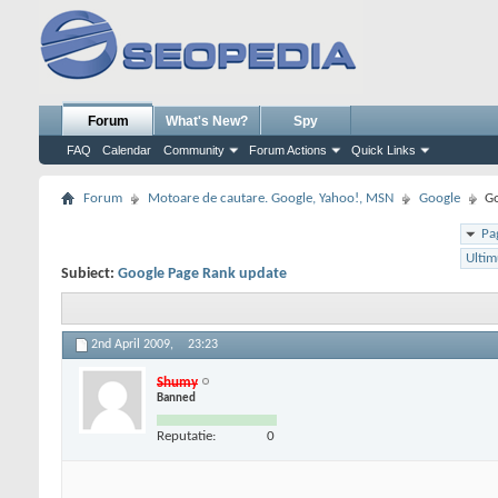
Forum
What's New?
Spy
FAQ
Calendar
Community
Forum Actions
Quick Links
Forum
Motoare de cautare. Google, Yahoo!, MSN
Google
Go
Pa
Ultim
Subiect:
Google Page Rank update
2nd April 2009,
23:23
Shumy
Banned
Reputatie:
0