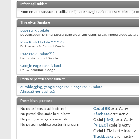
Informații subiect
Momentan este/sunt 1 utilizator(i) care navighează în acest subiect.
(0 m
Thread-uri Similare
page rank update
De voidcode în forumul Discutii generale privind optimizarea si motoarele de cautare
Page Rank Update?!?!?!?!?
De RoManiac în forumul Google
Page rank update???
De doro în forumul Google
Google Page Rank is back.
De 3w în forumul Google
Etichete pentru acest subiect
autoblogging
,
google page rank
,
page rank update
Afișează nor etichetă
Permisiuni postare
Nu puteţi
posta subiecte noi.
Codul BB
este
Activ
Nu puteţi
răspunde la subiecte
Zâmbete
este
Activ
Nu puteţi
adăuga ataşamente
Codul
[IMG]
este
Activ
Nu puteţi
modifica posturile proprii
[VIDEO]
code is
Activ
Codul HTML este
Inactiv
Trackbacks
are
Inactiv