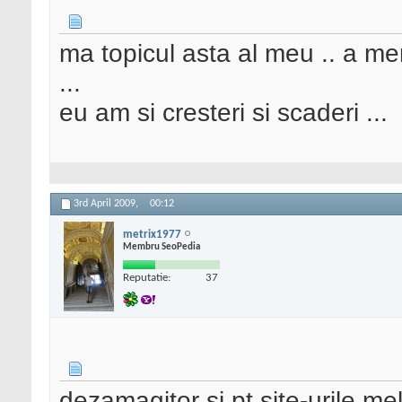
ma topicul asta al meu .. a me
...
eu am si cresteri si scaderi ...
3rd April 2009,
00:12
metrix1977
Membru SeoPedia
Reputatie:
37
dezamagitor si pt site-urile mel