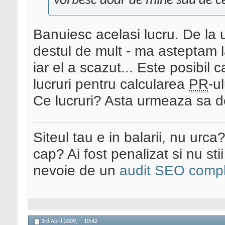
vorbesc doar de mine sau de ce
Banuiesc acelasi lucru. De la 
destul de mult - ma asteptam l
iar el a scazut... Este posibil 
lucruri pentru calcularea
PR
-ul
Ce lucruri? Asta urmeaza sa d
Siteul tau e in balarii, nu urca
cap? Ai fost penalizat si nu sti
nevoie de un
audit SEO compl
3rd April 2009,
10:42