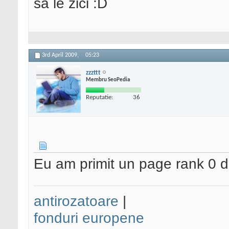
sa le zici :D
3rd April 2009,
05:23
zzzttt
Membru SeoPedia
Reputatie:
36
Eu am primit un page rank 0 d
antirozatoare
|
fonduri europene