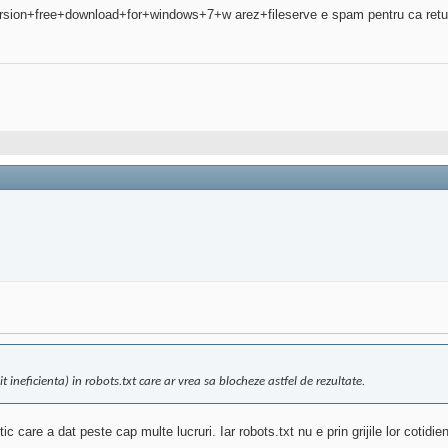
ion+free+download+for+windows+7+w arez+fileserve e spam pentru ca returnea
neficienta) in robots.txt care ar vrea sa blocheze astfel de rezultate.
care a dat peste cap multe lucruri. Iar robots.txt nu e prin grijile lor cotidie