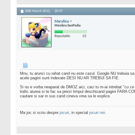
20th March 2012,
20:47
Marylina
Membru SeoPedia
Reputatie:
32
Mnu, tu arunci cu rahat cand nu este cazul. Google NU trebuia sa
acele pagini sunt indexate DESI NU AR TREBUI SA FIE.
Si nu e vorba neaparat de DMOZ aici, caci tu m-ai intrebat "cu ce 
trafic aiurea si te fac sa pierzi timpul deschizand pagini FARA
cautare si sar in sus cand cineva vrea sa le explice.
Ma joc si scriu despre
jocuri
, in special
jocuri noi
.