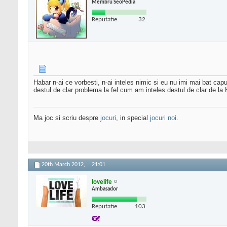
Membru SeoPedia
Reputatie:
32
Habar n-ai ce vorbesti, n-ai inteles nimic si eu nu imi mai bat capu
destul de clar problema la fel cum am inteles destul de clar de la
Ma joc si scriu despre
jocuri
, in special
jocuri noi
.
20th March 2012,
21:01
lovelife
Ambasador
Reputatie:
103