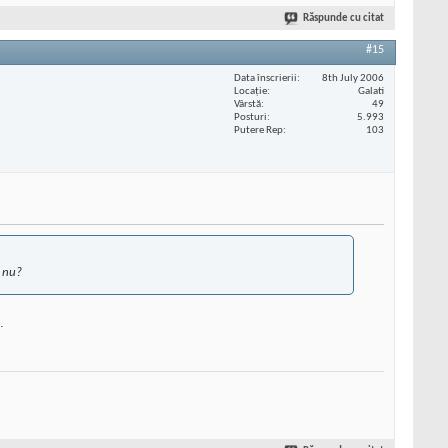
Răspunde cu citat
#15
Data înscrierii
8th July 2006
Locaţie
Galati
Vârstă
49
Posturi
5.993
Putere Rep
103
, nu?
.