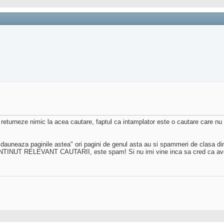
 returneze nimic la acea cautare, faptul ca intamplator este o cautare care n
dauneaza paginile astea" ori pagini de genul asta au si spammeri de clasa din .
 CONTINUT RELEVANT CAUTARII, este spam! Si nu imi vine inca sa cred ca avem