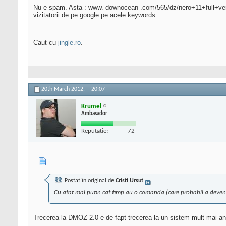
Nu e spam. Asta : www. downocean .com/565/dz/nero+11+full+vers
vizitatorii de pe google pe acele keywords.
Caut cu
jingle.ro
.
20th March 2012,
20:07
Krumel
Ambasador
Reputatie:
72
Postat în original de
Cristi Ursut
Cu atat mai putin cat timp au o comanda (care probabil a devenit i
Trecerea la DMOZ 2.0 e de fapt trecerea la un sistem mult mai antic 