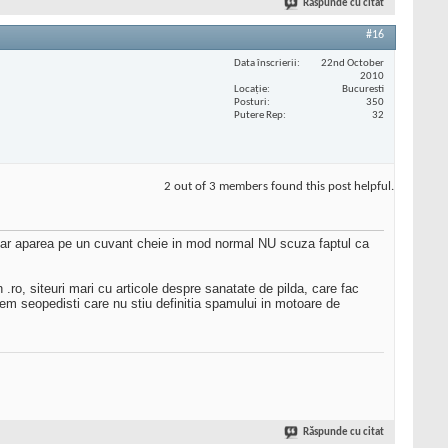
Răspunde cu citat
#16
Data înscrierii
22nd October
2010
Locaţie
Bucuresti
Posturi
350
Putere Rep
32
2 out of 3 members found this post helpful.
u ar aparea pe un cuvant cheie in mod normal NU scuza faptul ca
ro, siteuri mari cu articole despre sanatate de pilda, care fac
 seopedisti care nu stiu definitia spamului in motoare de
Răspunde cu citat