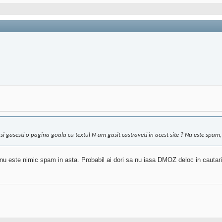
si gasesti o pagina goala cu textul N-am gasit castraveti in acest site ? Nu este spam
, nu este nimic spam in asta. Probabil ai dori sa nu iasa DMOZ deloc in cautari