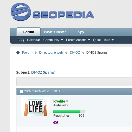
Forum
What's New?
Spy
FAQ
Calendar
Community
Forum Actions
Quick Links
Forum
Directoare web
DMOZ
DMOZ Spam?
Subiect:
DMOZ Spam?
20th March 2012,
20:00
lovelife
Ambasador
Reputatie:
103