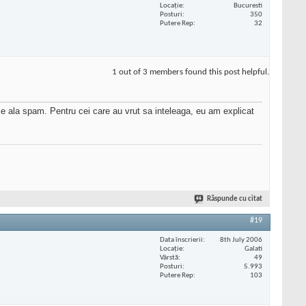
Locaţie
Bucuresti
Posturi
350
Putere Rep
32
1 out of 3 members found this post helpful.
ce e ala spam. Pentru cei care au vrut sa inteleaga, eu am explicat
Răspunde cu citat
#19
Data înscrierii
8th July 2006
Locaţie
Galati
Vârstă
49
Posturi
5.993
Putere Rep
103