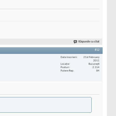
Răspunde cu citat
#12
Data înscrierii
21st February
2011
Locaţie
București
Posturi
2.154
Putere Rep
84