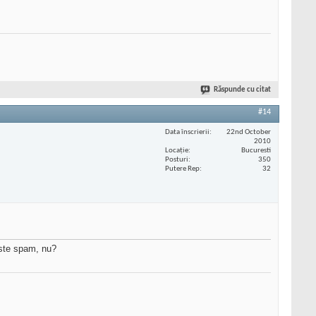
Răspunde cu citat
#14
Data înscrierii
22nd October
2010
Locaţie
Bucuresti
Posturi
350
Putere Rep
32
este spam, nu?