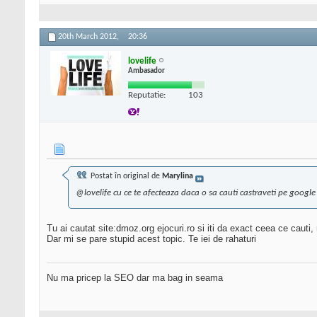
20th March 2012,
20:36
lovelife
Ambasador
Reputatie:
103
Postat în original de
Marylina
@lovelife cu ce te afecteaza daca o sa cauti castraveti pe google 
Tu ai cautat site:dmoz.org ejocuri.ro si iti da exact ceea ce cauti
Dar mi se pare stupid acest topic. Te iei de rahaturi
Nu ma pricep la SEO dar ma bag in seama