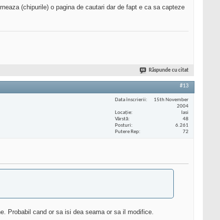
za (chipurile) o pagina de cautari dar de fapt e ca sa capteze
Răspunde cu citat
#13
Data înscrierii
15th November
2004
Locaţie
Iasi
Vârstă
48
Posturi
6.261
Putere Rep
72
ne. Probabil cand or sa isi dea seama or sa il modifice.