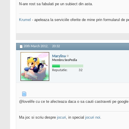
N-are rost sa fabulati pe un subiect din asta.
Krumel
- apeleaza la serviciile oferite de mine prin formularul de p
20th March 2012,
20:32
Marylina
Membru SeoPedia
Reputatie:
32
@lovelife cu ce te afecteaza daca o sa cauti castraveti pe google
Ma joc si scriu despre
jocuri
, in special
jocuri noi
.