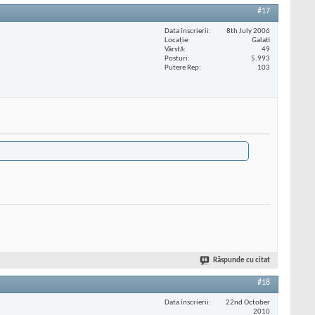
#17
Data înscrierii
8th July 2006
Locaţie
Galati
Vârstă
49
Posturi
5.993
Putere Rep
103
Răspunde cu citat
#18
Data înscrierii
22nd October
2010