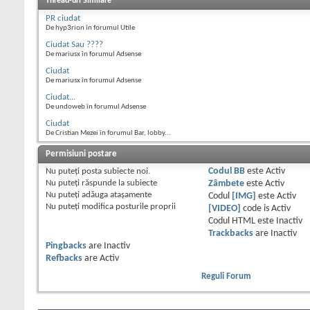
Thread-uri Similare
PR ciudat
De hyp3rion în forumul Utile
Ciudat Sau ????
De mariusx în forumul Adsense
Ciudat
De mariusx în forumul Adsense
Ciudat...
De undoweb în forumul Adsense
Ciudat
De Cristian Mezei în forumul Bar, lobby...
Permisiuni postare
Nu puteţi
posta subiecte noi.
Codul BB
este
Activ
Nu puteţi
răspunde la subiecte
Zâmbete
este
Activ
Nu puteţi
adăuga ataşamente
Codul
[IMG]
este
Activ
Nu puteţi
modifica posturile proprii
[VIDEO]
code is
Activ
Codul HTML este
Inactiv
Trackbacks
are
Inactiv
Pingbacks
are
Inactiv
Refbacks
are
Activ
Reguli Forum