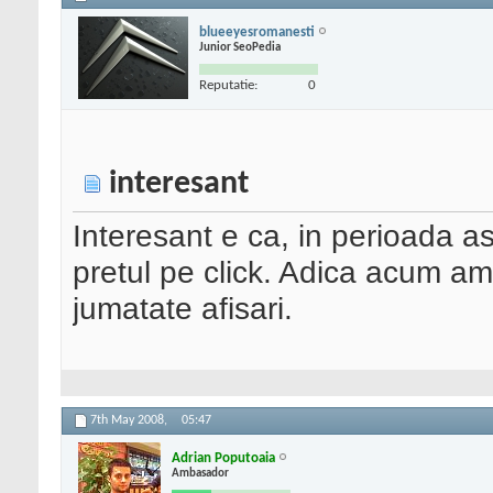
blueeyesromanesti
Junior SeoPedia
Reputatie:
0
interesant
Interesant e ca, in perioada as
pretul pe click. Adica acum am 
jumatate afisari.
7th May 2008,
05:47
Adrian Poputoaia
Ambasador