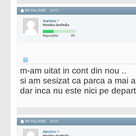
6th May 2008,
22:13
mariusx
Membru SeoPedia
Reputatie:
40
m-am uitat in cont din nou ..
si am sesizat ca parca a mai a
dar inca nu este nici pe depart
6th May 2008,
22:37
dary5ro