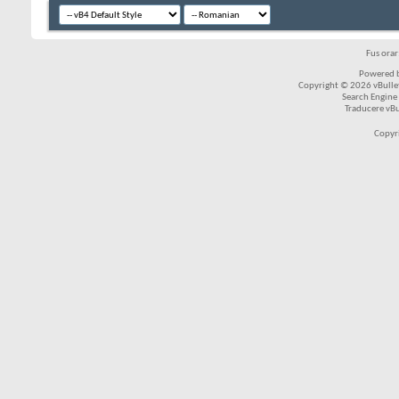
Fus ora
Powered b
Copyright © 2026 vBulleti
Search Engine
Traducere vB
Copyr