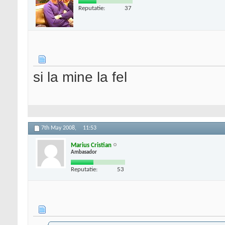
Reputatie:
37
si la mine la fel
7th May 2008,
11:53
Marius Cristian
Ambasador
Reputatie:
53