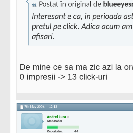
Postat în original de
blueeyes
Interesant e ca, in perioada ast
pretul pe click. Adica acum am 
afisari.
De mine ce sa ma zic azi la or
0 impresii -> 13 click-uri
7th May 2008,
12:13
Andrei Luca
Ambasador
Reputatie:
44