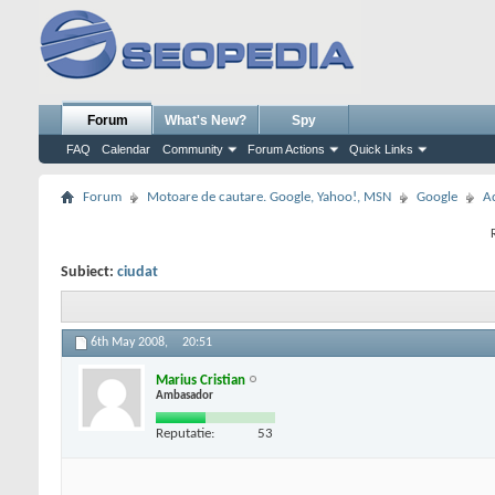
Forum
What's New?
Spy
FAQ
Calendar
Community
Forum Actions
Quick Links
Forum
Motoare de cautare. Google, Yahoo!, MSN
Google
A
Subiect:
ciudat
6th May 2008,
20:51
Marius Cristian
Ambasador
Reputatie:
53