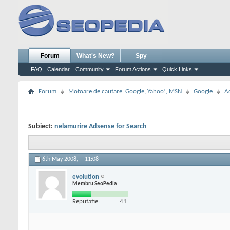
Forum
What's New?
Spy
FAQ
Calendar
Community
Forum Actions
Quick Links
Forum
Motoare de cautare. Google, Yahoo!, MSN
Google
A
Subiect:
nelamurire Adsense for Search
6th May 2008,
11:08
evolution
Membru SeoPedia
Reputatie:
41