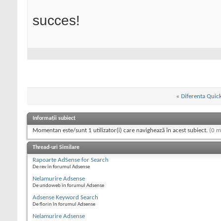
succes!
«
Diferenta Quic
Informații subiect
Momentan este/sunt 1 utilizator(i) care navighează în acest subiect.
(0 m
Thread-uri Similare
Rapoarte AdSense for Search
De rev în forumul Adsense
Nelamurire Adsense
De undoweb în forumul Adsense
Adsense Keyword Search
De florin în forumul Adsense
Nelamurire Adsense