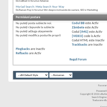
De IceBlast în forumul Adsense
Myriad Search: Meta Search Your Way
De Razvan Pop în forumul Stiri despre motoarele de cautare, SEO si Marketing
Permisiuni postare
Nu puteţi
posta subiecte noi.
Codul BB
este
Activ
Nu puteţi
răspunde la subiecte
Zâmbete
este
Activ
Nu puteţi
adăuga ataşamente
Codul
[IMG]
este
Activ
Nu puteţi
modifica posturile proprii
[VIDEO]
code is
Activ
Codul HTML este
Inactiv
Trackbacks
are
Inactiv
Pingbacks
are
Inactiv
Refbacks
are
Activ
Reguli Forum
Fus ora
Powered b
Copyright © 2026 vBulleti
Search Engine
Traducere vB