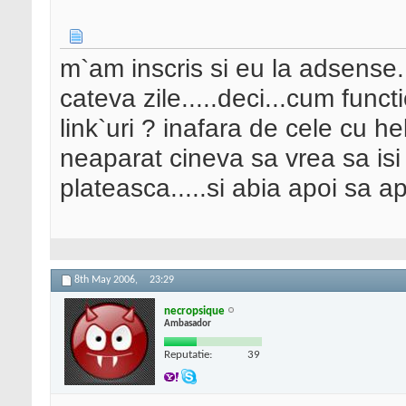
m`am inscris si eu la adsense..
cateva zile.....deci...cum fun
link`uri ? inafara de cele cu h
neaparat cineva sa vrea sa isi 
plateasca.....si abia apoi sa ap
8th May 2006,
23:29
necropsique
Ambasador
Reputatie:
39