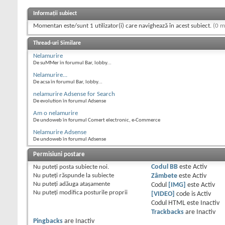
Informații subiect
Momentan este/sunt 1 utilizator(i) care navighează în acest subiect.
(0 m
Thread-uri Similare
Nelamurire
De suMMer în forumul Bar, lobby...
Nelamurire...
De acsa în forumul Bar, lobby...
nelamurire Adsense for Search
De evolution în forumul Adsense
Am o nelamurire
De undoweb în forumul Comert electronic, e-Commerce
Nelamurire Adsense
De undoweb în forumul Adsense
Permisiuni postare
Nu puteţi
posta subiecte noi.
Codul BB
este
Activ
Nu puteţi
răspunde la subiecte
Zâmbete
este
Activ
Nu puteţi
adăuga ataşamente
Codul
[IMG]
este
Activ
Nu puteţi
modifica posturile proprii
[VIDEO]
code is
Activ
Codul HTML este
Inactiv
Trackbacks
are
Inactiv
Pingbacks
are
Inactiv