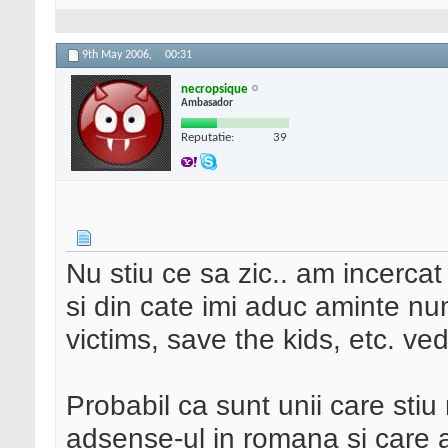
9th May 2006,
00:31
necropsique
Ambasador
Reputatie:
39
Nu stiu ce sa zic.. am incerca
si din cate imi aduc aminte nu
victims, save the kids, etc. ve
Probabil ca sunt unii care sti
adsense-ul in romana si care ar