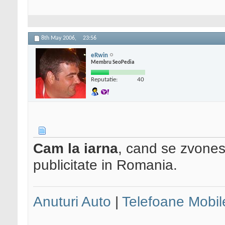
8th May 2006,
23:56
eRwin
Membru SeoPedia
Reputatie:
40
Cam la iarna
, cand se zvones
publicitate in Romania.
Anuturi Auto
|
Telefoane Mobil