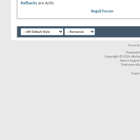
Refbacks
are
Activ
Reguli Forum
Fus ora
Powered b
Copyright © 2026 vBulleti
Search Engine
Traducere vB
Copyr