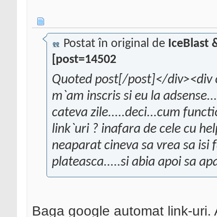
Postat în original de
IceBlast
[post=14502
Quoted post[/post]</div><div 
m`am inscris si eu la adsense...
cateva zile.....deci...cum func
link`uri ? inafara de cele cu h
neaparat cineva sa vrea sa isi f
plateasca.....si abia apoi sa apa
Baga google automat link-uri. 