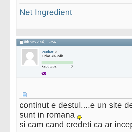
Net Ingredient
8th May 2006,
23:37
IceBlast
Junior SeoPedia
Reputatie:
0
continut e destul....e un site d
sunt in romana
si cam cand credeti ca ar inc