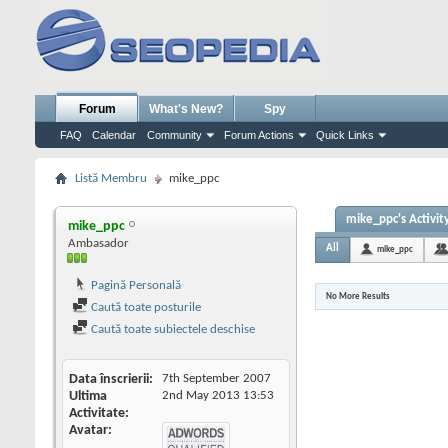
Forum
What's New?
Spy
FAQ
Calendar
Community
Forum Actions
Quick Links
Listă Membru
mike_ppc
mike_ppc's Activit
mike_ppc
Ambasador
All
mike_ppc
Pagină Personală
No More Results
Caută toate posturile
Caută toate subiectele deschise
Data înscrierii
7th September 2007
Ultima
2nd May 2013
13:53
Activitate
Avatar