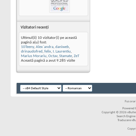
Vizitatori recenţi
Ultimul(ii) 10 vizitator(i) pe această
pagină a(u) fost:
10Teeny
,
Alex`andra
,
daniweb
,
drinaudofred
,
felix
,
I. Laurentiu
,
Marius Morariu
,
Octav
,
Stamate
,
ZeT
Această pagină a avut
9.285
vizite
Fus ora
Powered b
Copyright © 2026 vBulleti
Search Engine
Traducere vB
Copyr