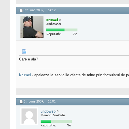
5th June 2007,
14:12
Krumel
Ambasador
Reputatie:
72
Care e ala?
Krumel
- apeleaza la serviciile oferite de mine prin formularul de p
5th June 2007,
15:01
undoweb
Membru SeoPedia
Reputatie:
36