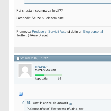
Pai si asta inseamna ca fura???
Later edit: Scuze nu citisem bine.
Promovez
Produse și Servicii Auto
si detin un
Blog personal
Twitter: @AurelDragut
5th June 2007,
18:42
miealex
Membru SeoPedia
Reputatie:
36
Postat în original de
undoweb
"Adsense Injector" listat pe wp-plugins . net