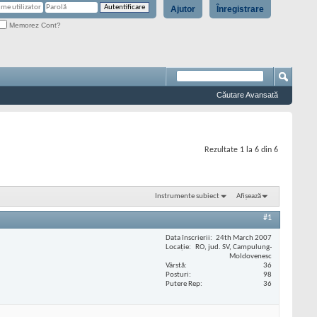
Ajutor
Înregistrare
Memorez Cont?
Căutare Avansată
Rezultate 1 la 6 din 6
Instrumente subiect
Afișează
#1
Data înscrierii
24th March 2007
Locaţie
RO, jud. SV, Campulung-
Moldovenesc
Vârstă
36
Posturi
98
Putere Rep
36