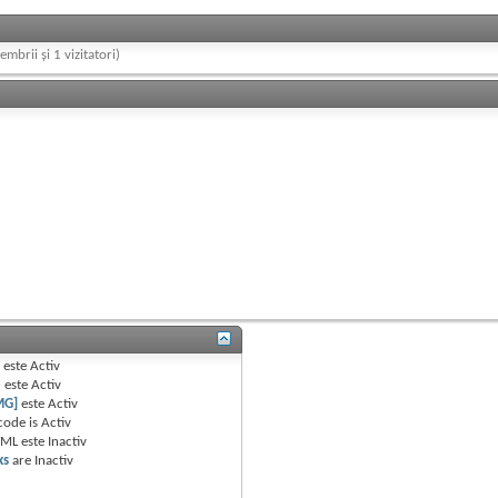
embrii și 1 vizitatori)
B
este
Activ
e
este
Activ
MG]
este
Activ
code is
Activ
TML este
Inactiv
ks
are
Inactiv