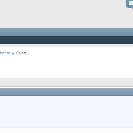
dsense
Ciudat...