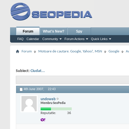
Forum
What's New?
Spy
FAQ
Calendar
Community
Forum Actions
Quick Links
Forum
Motoare de cautare. Google, Yahoo!, MSN
Google
A
Subiect:
Ciudat...
4th June 2007,
22:43
undoweb
Membru SeoPedia
Reputatie:
36