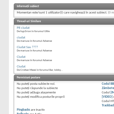
Informații subiect
Momentan este/sunt 1 utilizator(i) care navighează în acest subiect.
(0 m
Thread-uri Similare
PR ciudat
De hyp3rion în forumul Utile
ciudat
De mariusx în forumul Adsense
Ciudat Sau ????
De mariusx în forumul Adsense
Ciudat
De mariusx în forumul Adsense
Ciudat
De Cristian Mezei în forumul Bar, lobby...
Permisiuni postare
Nu puteţi
posta subiecte noi.
Codul B
Nu puteţi
răspunde la subiecte
Zâmbet
Nu puteţi
adăuga ataşamente
Codul
[I
Nu puteţi
modifica posturile proprii
[VIDEO]
Codul H
Trackbac
Pingbacks
are
Inactiv