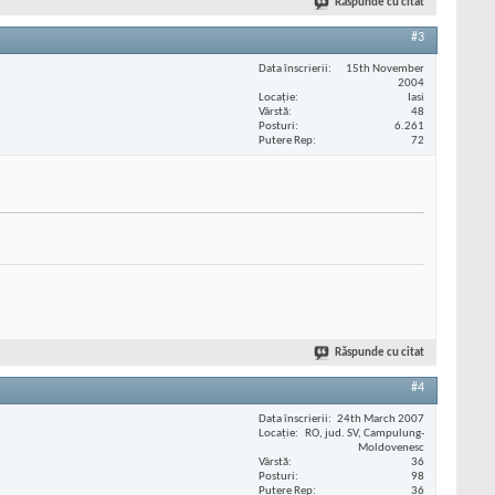
Răspunde cu citat
#3
Data înscrierii
15th November
2004
Locaţie
Iasi
Vârstă
48
Posturi
6.261
Putere Rep
72
Răspunde cu citat
#4
Data înscrierii
24th March 2007
Locaţie
RO, jud. SV, Campulung-
Moldovenesc
Vârstă
36
Posturi
98
Putere Rep
36