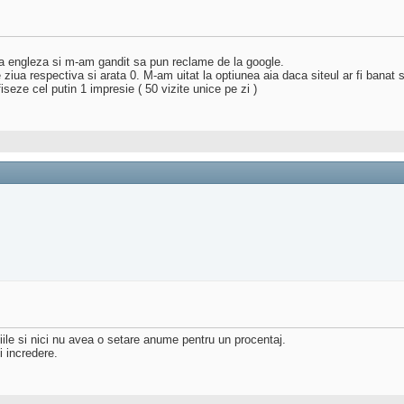
ba engleza si m-am gandit sa pun reclame de la google.
 ziua respectiva si arata 0. M-am uitat la optiunea aia daca siteul ar fi banat s
fiseze cel putin 1 impresie ( 50 vizite unice pe zi )
iile si nici nu avea o setare anume pentru un procentaj.
i incredere.