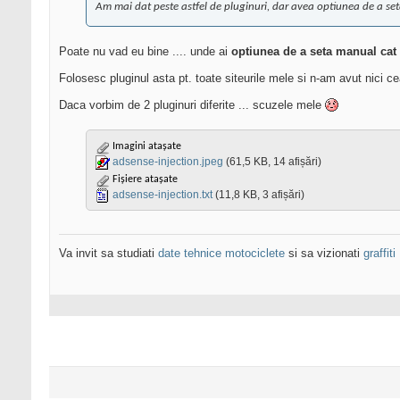
Am mai dat peste astfel de pluginuri, dar avea optiunea de a seta
Poate nu vad eu bine .... unde ai
optiunea de a seta manual cat l
Folosesc pluginul asta pt. toate siteurile mele si n-am avut nici ce
Daca vorbim de 2 pluginuri diferite ... scuzele mele
Imagini atașate
adsense-injection.jpeg
(61,5 KB, 14 afișări)
Fișiere atașate
adsense-injection.txt
(11,8 KB, 3 afișări)
Va invit sa studiati
date tehnice motociclete
si sa vizionati
graffiti