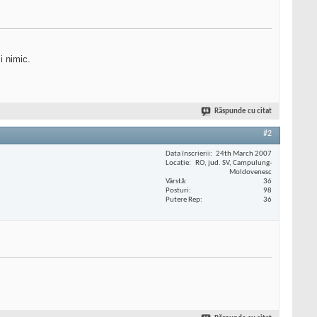
i nimic.
Răspunde cu citat
#2
Data înscrierii
24th March 2007
Locaţie
RO, jud. SV, Campulung-
Moldovenesc
Vârstă
36
Posturi
98
Putere Rep
36