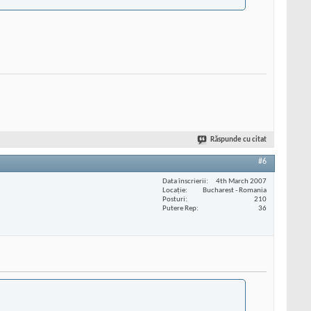
Răspunde cu citat
#6
Data înscrierii
4th March 2007
Locaţie
Bucharest - Romania
Posturi
210
Putere Rep
36