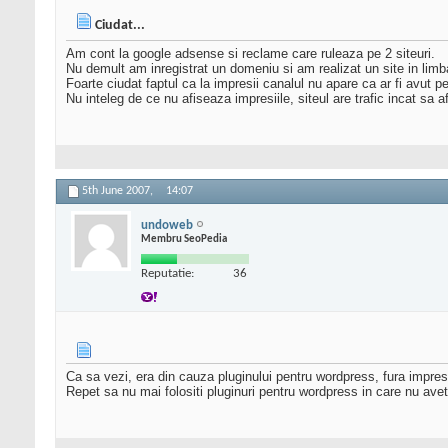
Ciudat...
Am cont la google adsense si reclame care ruleaza pe 2 siteuri.
Nu demult am inregistrat un domeniu si am realizat un site in lim
Foarte ciudat faptul ca la impresii canalul nu apare ca ar fi avut pe
Nu inteleg de ce nu afiseaza impresiile, siteul are trafic incat sa a
5th June 2007,
14:07
undoweb
Membru SeoPedia
Reputatie:
36
Ca sa vezi, era din cauza pluginului pentru wordpress, fura impres
Repet sa nu mai folositi pluginuri pentru wordpress in care nu avet