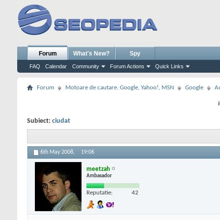
Forum
What's New?
Spy
FAQ
Calendar
Community
Forum Actions
Quick Links
Forum
Motoare de cautare. Google, Yahoo!, MSN
Google
A
Subiect:
ciudat
6th May 2008,
19:06
meetzah
Ambasador
Reputatie:
42