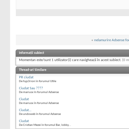
«
nelamurire Adsense fo
Informații subiect
Momentan este/sunt 1 utilizator(i) care navighează în acest subiect.
(0 m
Thread-uri Similare
PR ciudat
De hyp3rion în forumul Utile
Ciudat Sau ????
De mariusx în forumul Adsense
Ciudat
De mariusx în forumul Adsense
Ciudat...
De undoweb în forumul Adsense
Ciudat
De Cristian Mezei în forumul Bar, lobby...