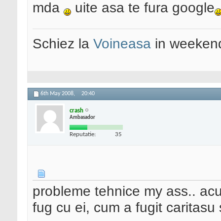
mda
uite asa te fura google
Schiez la
Voineasa
in weekend
6th May 2008,
20:40
crash
Ambasador
Reputatie:
35
probleme tehnice my ass.. acu
fug cu ei, cum a fugit caritasu