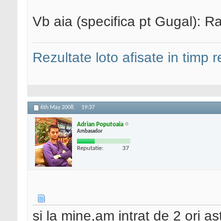
Vb aia (specifica pt Gugal): Ra
Rezultate loto afisate in timp r
6th May 2008,
19:37
Adrian Poputoaia
Ambasador
Reputatie:
37
si la mine,am intrat de 2 ori a