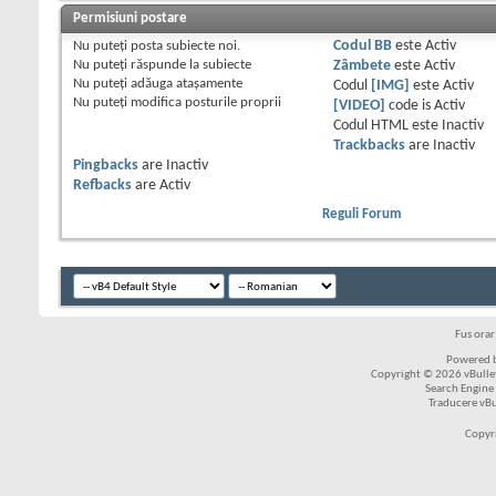
Permisiuni postare
Nu puteţi
posta subiecte noi.
Codul BB
este
Activ
Nu puteţi
răspunde la subiecte
Zâmbete
este
Activ
Nu puteţi
adăuga ataşamente
Codul
[IMG]
este
Activ
Nu puteţi
modifica posturile proprii
[VIDEO]
code is
Activ
Codul HTML este
Inactiv
Trackbacks
are
Inactiv
Pingbacks
are
Inactiv
Refbacks
are
Activ
Reguli Forum
Fus ora
Powered b
Copyright © 2026 vBulleti
Search Engine
Traducere vB
Copyr