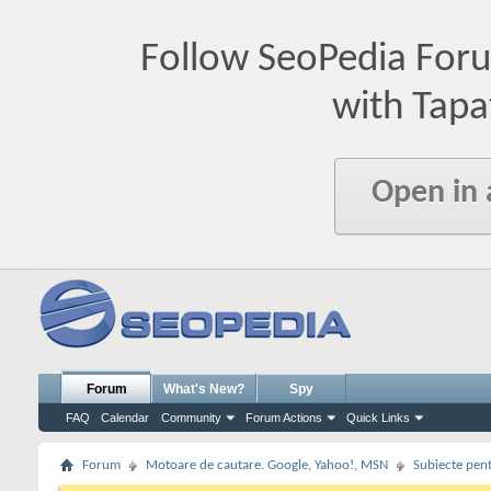
Follow SeoPedia For
with Tapa
Open in
Forum
What's New?
Spy
FAQ
Calendar
Community
Forum Actions
Quick Links
Forum
Motoare de cautare. Google, Yahoo!, MSN
Subiecte pent