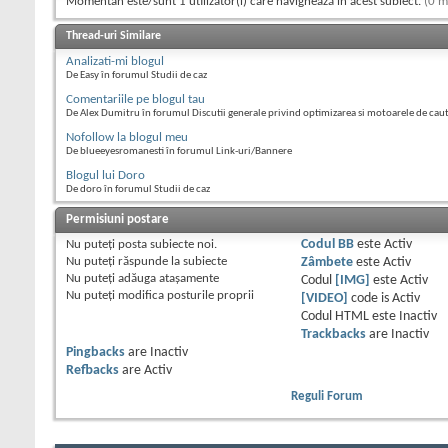
Momentan este/sunt 1 utilizator(i) care navighează în acest subiect.
(0 m
Thread-uri Similare
Analizati-mi blogul
De Easy în forumul Studii de caz
Comentariile pe blogul tau
De Alex Dumitru în forumul Discutii generale privind optimizarea si motoarele de cau
Nofollow la blogul meu
De blueeyesromanesti în forumul Link-uri/Bannere
Blogul lui Doro
De doro în forumul Studii de caz
Permisiuni postare
Nu puteţi
posta subiecte noi.
Codul BB
este
Activ
Nu puteţi
răspunde la subiecte
Zâmbete
este
Activ
Nu puteţi
adăuga ataşamente
Codul
[IMG]
este
Activ
Nu puteţi
modifica posturile proprii
[VIDEO]
code is
Activ
Codul HTML este
Inactiv
Trackbacks
are
Inactiv
Pingbacks
are
Inactiv
Refbacks
are
Activ
Reguli Forum