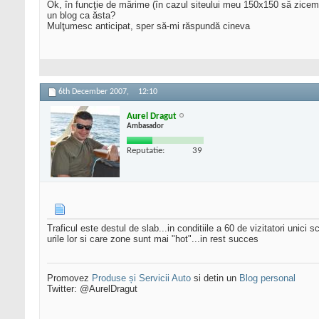
Ok, în funcţie de mărime (în cazul siteului meu 150x150 să zicem), 
un blog ca ăsta?
Mulţumesc anticipat, sper să-mi răspundă cineva
6th December 2007,
12:10
Aurel Dragut
Ambasador
Reputatie:
39
Traficul este destul de slab...in conditiile a 60 de vizitatori unic
urile lor si care zone sunt mai "hot"...in rest succes
Promovez
Produse și Servicii Auto
si detin un
Blog personal
Twitter: @AurelDragut