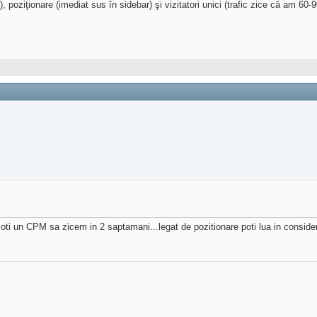
poziţionare (imediat sus în sidebar) şi vizitatori unici (trafic zice că am 60-
i scoti un CPM sa zicem in 2 saptamani...legat de pozitionare poti lua in consid