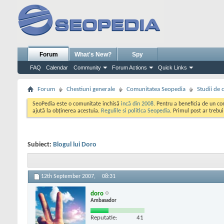
Forum
What's New?
Spy
FAQ
Calendar
Community
Forum Actions
Quick Links
Forum
Chestiuni generale
Comunitatea Seopedia
Studii de 
SeoPedia este o comunitate inchisă
incă din 2008
. Pentru a beneficia de un c
ajută la obținerea acestuia.
Regulile si politica Seopedia
. Primul post ar trebu
Subiect:
Blogul lui Doro
12th September 2007,
08:31
doro
Ambasador
Reputatie:
41