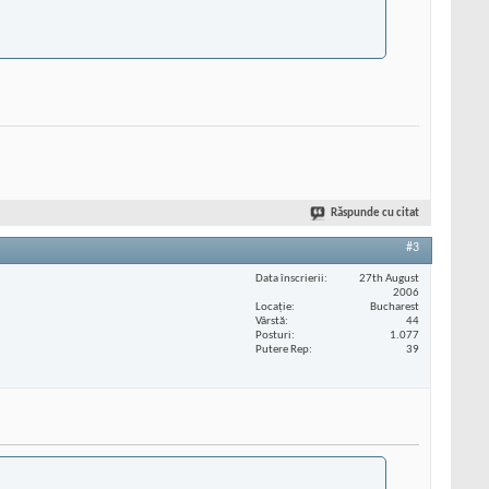
Răspunde cu citat
#3
Data înscrierii
27th August
2006
Locaţie
Bucharest
Vârstă
44
Posturi
1.077
Putere Rep
39