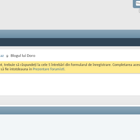
caz
Blogul lui Doro
ont, trebuie să răspundeți la cele 5 întrebări din formularul de înregistrare. Completarea a
i să fie intotdeauna in
Prezentare forumisti
.