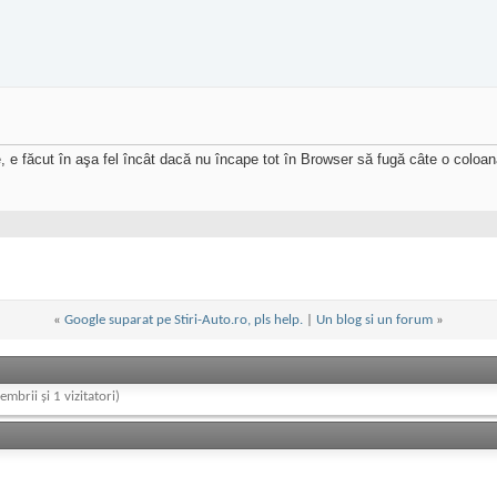
e făcut în aşa fel încât dacă nu încape tot în Browser să fugă câte o coloană 
«
Google suparat pe Stiri-Auto.ro, pls help.
|
Un blog si un forum
»
embrii și 1 vizitatori)