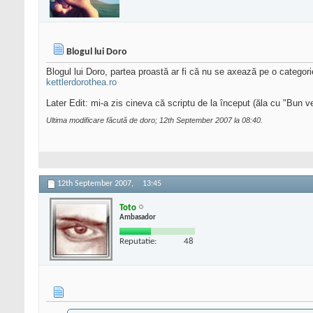
Blogul lui Doro
Blogul lui Doro, partea proastă ar fi că nu se axează pe o categorie
kettlerdorothea.ro
Later Edit: mi-a zis cineva că scriptu de la început (ăla cu "Bun ve
Ultima modificare făcută de doro; 12th September 2007 la
08:40
.
12th September 2007,
13:45
Toto
Ambasador
Reputatie:
48