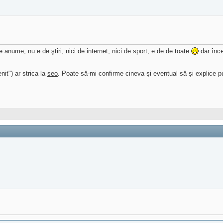
 anume, nu e de ştiri, nici de internet, nici de sport, e de de toate
dar înce
nit") ar strica la
seo
. Poate să-mi confirme cineva şi eventual să şi explice p