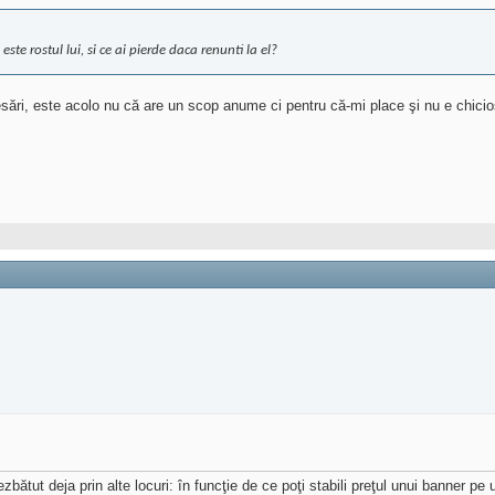
este rostul lui, si ce ai pierde daca renunti la el?
ări, este acolo nu că are un scop anume ci pentru că-mi place şi nu e chicios.
ătut deja prin alte locuri: în funcţie de ce poţi stabili preţul unui banner pe 