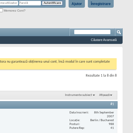
Ajutor
Înregistrare
Memorez Cont?
Căutare Avansată
cestora nu garantează obținerea unui cont, însă modul în care sunt completate
Rezultate 1 la 8 din 8
Instrumente subiect
Afișează
#1
Data înscrierii
8th September
2007
Locaţie
Berlin / Bucharest
Posturi
988
Putere Rep
41