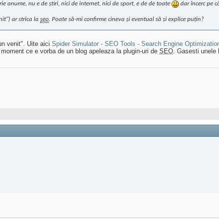
e anume, nu e de ştiri, nici de internet, nici de sport, e de de toate
dar încerc pe c
it") ar strica la
seo
. Poate să-mi confirme cineva şi eventual să şi explice puţin?
n venit". Uite aici
Spider Simulator - SEO Tools - Search Engine Optimizatio
din moment ce e vorba de un blog apeleaza la plugin-uri de
SEO
. Gasesti unele