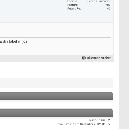
Locaţie
Berlin / Bucharest
Posturi
988
Putere Rep
41
din tabel în jos..
Răspunde cu citat
Răspunsuri:
2
Ultimul Post:
10th December 2009,
04:35