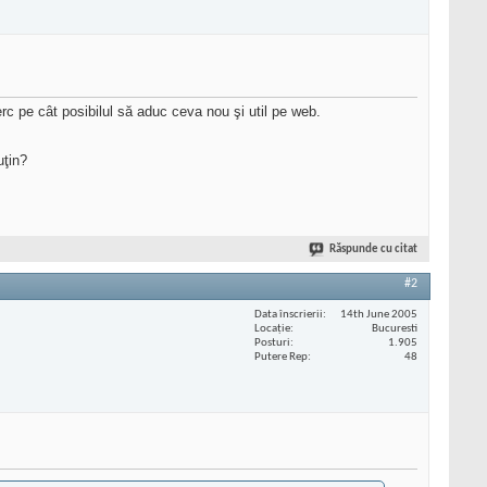
rc pe cât posibilul să aduc ceva nou şi util pe web.
uţin?
Răspunde cu citat
#2
Data înscrierii
14th June 2005
Locaţie
Bucuresti
Posturi
1.905
Putere Rep
48