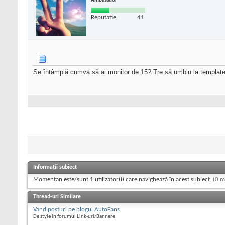
Ambasador
Reputatie:
41
Se întâmplă cumva să ai monitor de 15? Tre să umblu la template, 
Informații subiect
Momentan este/sunt 1 utilizator(i) care navighează în acest subiect.
(0 m
Thread-uri Similare
Vand posturi pe blogul AutoFans
De style în forumul Link-uri/Bannere