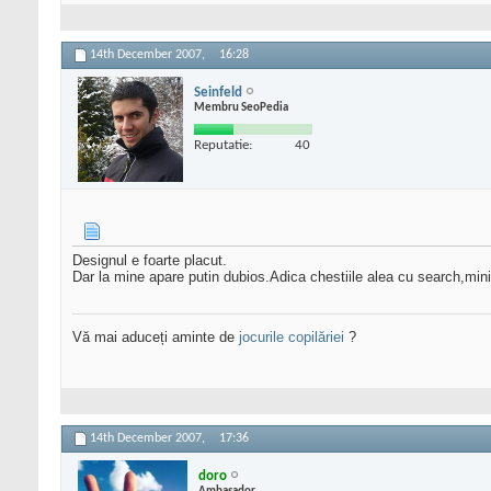
14th December 2007,
16:28
Seinfeld
Membru SeoPedia
Reputatie:
40
Designul e foarte placut.
Dar la mine apare putin dubios.Adica chestiile alea cu search,mini-so
Vă mai aduceți aminte de
jocurile copilăriei
?
14th December 2007,
17:36
doro