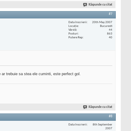
Răspunde cu citat
#7
Data înscrierii
20th May 2007
Locaţie
Bucuresti
Vârstă
44
Posturi
863
Putere Rep
40
 ar trebuie sa stea ele cuminti, este perfect gol.
Răspunde cu citat
#8
Data înscrierii
8th September
2007