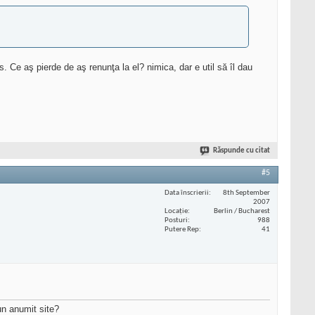
 Ce aş pierde de aş renunţa la el? nimica, dar e util să îl dau
Răspunde cu citat
#5
Data înscrierii
8th September
2007
Locaţie
Berlin / Bucharest
Posturi
988
Putere Rep
41
un anumit site?