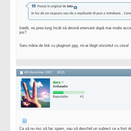
Postat în original de
toto
In loc de un raspuns sau de o explicatie iti pun o intrebare... Care 
Inedit, nu prea lung încât să devină enervant după mai multe acces
jos?
Saru mâna de link cu pluginuri
seo
, mi-ai lărgit orizontul cu ceva!
4th December 2007,
18:25
doro
Ambasador
Reputatie:
41
Ca să nu risc să fac spam, sau să deschid un subiect ce a fost dezb