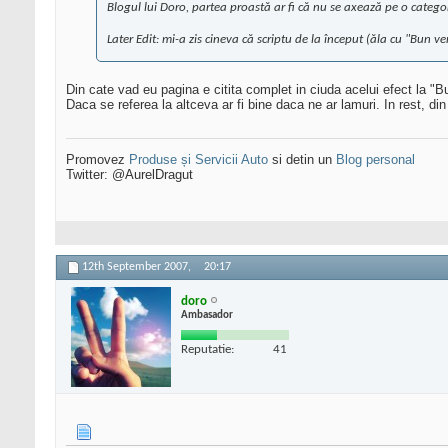
Blogul lui Doro, partea proastă ar fi că nu se axează pe o categori
Later Edit: mi-a zis cineva că scriptu de la început (ăla cu "Bun ven
Din cate vad eu pagina e citita complet in ciuda acelui efect la "Bu
Daca se referea la altceva ar fi bine daca ne ar lamuri. In rest, 
Promovez
Produse și Servicii Auto
si detin un
Blog personal
Twitter: @AurelDragut
12th September 2007,
20:17
doro
Ambasador
Reputatie:
41