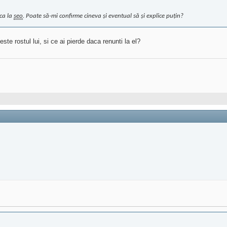
ica la
seo
. Poate să-mi confirme cineva şi eventual să şi explice puţin?
ste rostul lui, si ce ai pierde daca renunti la el?