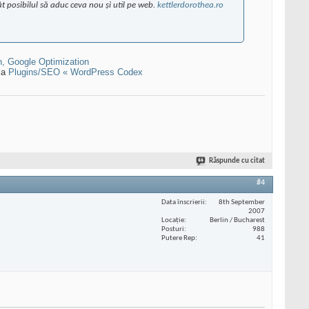
ât posibilul să aduc ceva nou şi util pe web.
kettlerdorothea.ro
n, Google Optimization
 la
Plugins/SEO « WordPress Codex
Răspunde cu citat
#4
Data înscrierii
8th September
2007
Locaţie
Berlin / Bucharest
Posturi
988
Putere Rep
41