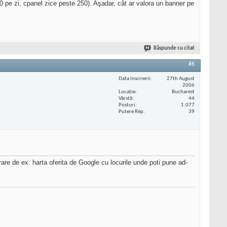
90 pe zi, cpanel zice peste 250). Aşadar, cât ar valora un banner pe
Răspunde cu citat
#6
Data înscrierii
27th August
2006
Locaţie
Bucharest
Vârstă
44
Posturi
1.077
Putere Rep
39
erare de ex. harta oferita de Google cu locurile unde poti pune ad-