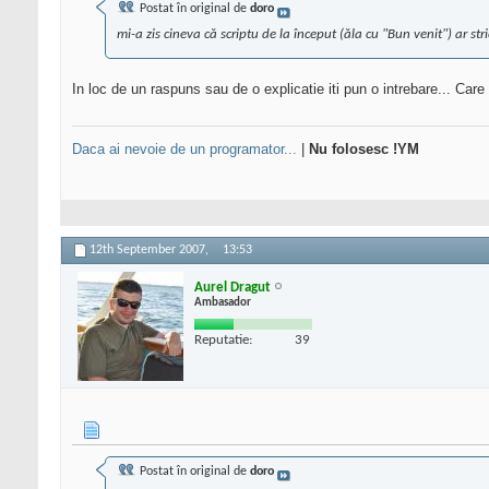
Postat în original de
doro
mi-a zis cineva că scriptu de la început (ăla cu "Bun venit") ar str
In loc de un raspuns sau de o explicatie iti pun o intrebare... Care e
Daca ai nevoie de un programator...
|
Nu folosesc !YM
12th September 2007,
13:53
Aurel Dragut
Ambasador
Reputatie:
39
Postat în original de
doro