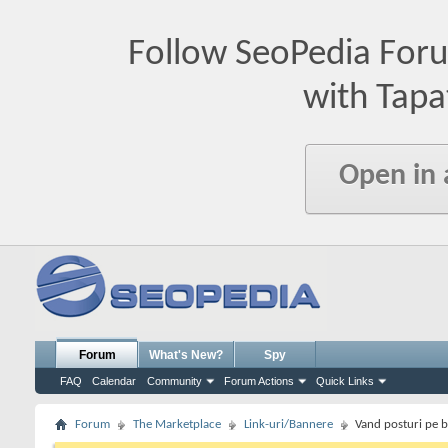
Follow SeoPedia For
with Tapa
Open in
Forum
What's New?
Spy
FAQ
Calendar
Community
Forum Actions
Quick Links
Forum
The Marketplace
Link-uri/Bannere
Vand posturi pe 