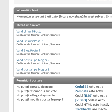
Informații subiect
Momentan este/sunt 1 utilizator(i) care navighează în acest subiect.
(0 m
Thread-uri Similare
Vand Linkuri/Posturi
De Shumy în forumul Link-uri/Bannere
Vand Linkuri/Posturi
De Shumy în forumul Link-uri/Bannere
Vand Blog Posturi
De Shumy în forumul Link-uri/Bannere
Vand posturi pe blog pr5
De Shumy în forumul Link-uri/Bannere
Vand posturi pe blog pr3
De Shumy în forumul Link-uri/Bannere
Permisiuni postare
Nu puteţi
posta subiecte noi.
Codul BB
este
Activ
Nu puteţi
răspunde la subiecte
Zâmbete
este
Activ
Nu puteţi
adăuga ataşamente
Codul
[IMG]
este
Activ
Nu puteţi
modifica posturile proprii
[VIDEO]
code is
Activ
Codul HTML este
Inactiv
Trackbacks
are
Inactiv