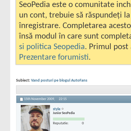
SeoPedia este o comunitate inc
un cont, trebuie să răspundeți la
înregistrare. Completarea acesto
însă modul în care sunt completa
si politica Seopedia
. Primul post 
Prezentare forumisti
.
Subiect:
Vand posturi pe blogul AutoFans
15th November 2009,
22:15
style
Junior SeoPedia
Reputatie:
0