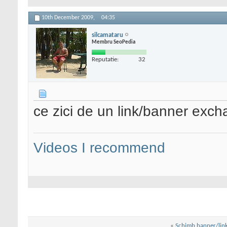
10th December 2009,
04:35
silcamataru
Membru SeoPedia
Reputatie:
32
ce zici de un link/banner exc
Videos I recommend
«
Schimb banner/lin