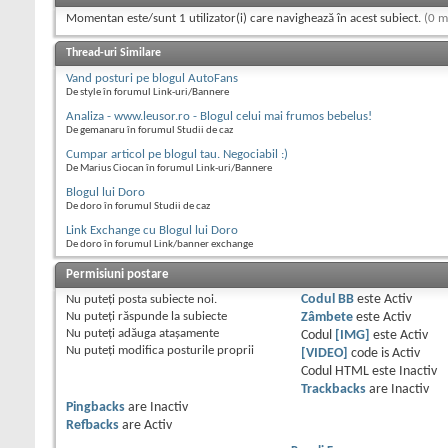
Momentan este/sunt 1 utilizator(i) care navighează în acest subiect.
(0 m
Thread-uri Similare
Vand posturi pe blogul AutoFans
De style în forumul Link-uri/Bannere
Analiza - www.leusor.ro - Blogul celui mai frumos bebelus!
De gemanaru în forumul Studii de caz
Cumpar articol pe blogul tau. Negociabil :)
De Marius Ciocan în forumul Link-uri/Bannere
Blogul lui Doro
De doro în forumul Studii de caz
Link Exchange cu Blogul lui Doro
De doro în forumul Link/banner exchange
Permisiuni postare
Nu puteţi
posta subiecte noi.
Codul BB
este
Activ
Nu puteţi
răspunde la subiecte
Zâmbete
este
Activ
Nu puteţi
adăuga ataşamente
Codul
[IMG]
este
Activ
Nu puteţi
modifica posturile proprii
[VIDEO]
code is
Activ
Codul HTML este
Inactiv
Trackbacks
are
Inactiv
Pingbacks
are
Inactiv
Refbacks
are
Activ