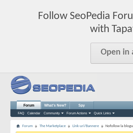
Follow SeoPedia For
with Tapa
Open in
Forum
What's New?
Spy
FAQ
Calendar
Community
Forum Actions
Quick Links
Forum
The Marketplace
Link-uri/Bannere
Nofollow la blog