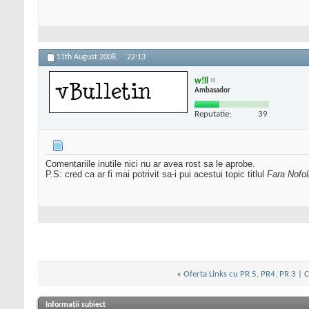
11th August 2008,
22:13
w!ll
Ambasador
Reputatie:
39
Comentariile inutile nici nu ar avea rost sa le aprobe.
P.S: cred ca ar fi mai potrivit sa-i pui acestui topic titlul
Fara Nofol
«
Oferta Links cu PR 5, PR4, PR 3
|
C
Informații subiect