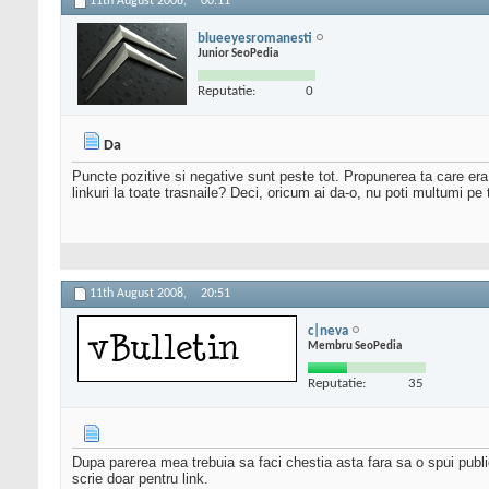
11th August 2008,
00:11
blueeyesromanesti
Junior SeoPedia
Reputatie:
0
Da
Puncte pozitive si negative sunt peste tot. Propunerea ta care era
linkuri la toate trasnaile? Deci, oricum ai da-o, nu poti multumi pe
11th August 2008,
20:51
c|neva
Membru SeoPedia
Reputatie:
35
Dupa parerea mea trebuia sa faci chestia asta fara sa o spui public, 
scrie doar pentru link.