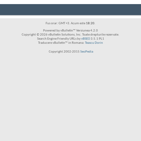
Fus orar: GMT +3. Acum este
18:20
.
Powered by vBulletin™ Versiunea 4.2.0
Copyright © 2026 vBulletin Solutions, Inc. Toate drepturile rezervate.
Search Engine Friendly URLs by
vBSEO
3.5.1 PL1
Traducere vBulletin™ in Romana:
Teascu Dorin
Copyright 2002-2015
SeoPedia