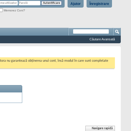
Ajutor
Înregistrare
Memorez Cont?
Căutare Avansată
cestora nu garantează obținerea unui cont, însă modul în care sunt completate
Navigare rapidă