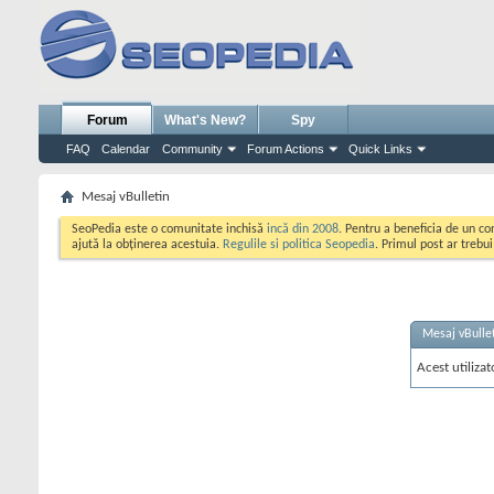
Forum
What's New?
Spy
FAQ
Calendar
Community
Forum Actions
Quick Links
Mesaj vBulletin
SeoPedia este o comunitate inchisă
incă din 2008
. Pentru a beneficia de un c
ajută la obținerea acestuia.
Regulile si politica Seopedia
. Primul post ar trebu
Mesaj vBulle
Acest utilizat