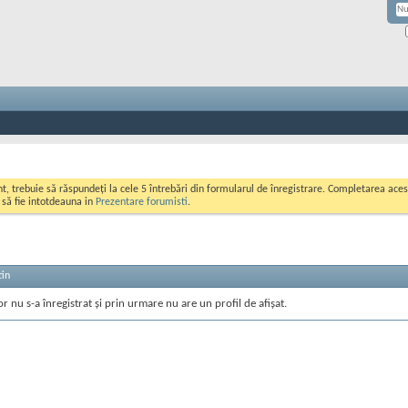
ont, trebuie să răspundeți la cele 5 întrebări din formularul de înregistrare. Completarea a
i să fie intotdeauna in
Prezentare forumisti
.
tin
or nu s-a înregistrat și prin urmare nu are un profil de afișat.