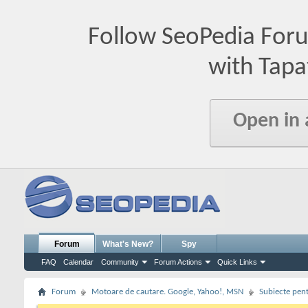
Follow SeoPedia For
with Tapa
Open in
Forum
What's New?
Spy
FAQ
Calendar
Community
Forum Actions
Quick Links
Forum
Motoare de cautare. Google, Yahoo!, MSN
Subiecte pent