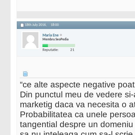
18th July 2016,
18:00
Maria Ene
Membru SeoPedia
Reputatie:
21
“ce alte aspecte negative poa
Din punctul meu de vedere si-
marketig daca va necesita o at
Probabilitatea ca unele perso
tangential despre un domeniu 
sa nu inteleaga cum sa-l scrie