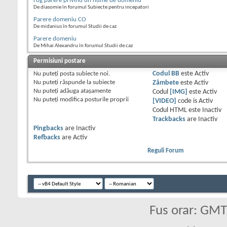
rog parere privind un nume de domeniu
De diasomie în forumul Subiecte pentru incepatori
Parere domeniu CO
De midanius în forumul Studii de caz
Parere domeniu
De Mihai Alexandru în forumul Studii de caz
Permisiuni postare
Nu puteţi
posta subiecte noi.
Codul BB
este
Activ
Nu puteţi
răspunde la subiecte
Zâmbete
este
Activ
Nu puteţi
adăuga ataşamente
Codul
[IMG]
este
Activ
Nu puteţi
modifica posturile proprii
[VIDEO]
code is
Activ
Codul HTML este
Inactiv
Trackbacks
are
Inactiv
Pingbacks
are
Inactiv
Refbacks
are
Activ
Reguli Forum
Fus orar: GM