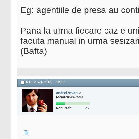
Eg: agentiile de presa au conti
Pana la urma fiecare caz e unic
facuta manual in urma sesizarii
(Bafta)
10th March 2016,
10:42
andrei7even
Membru SeoPedia
Reputatie:
25