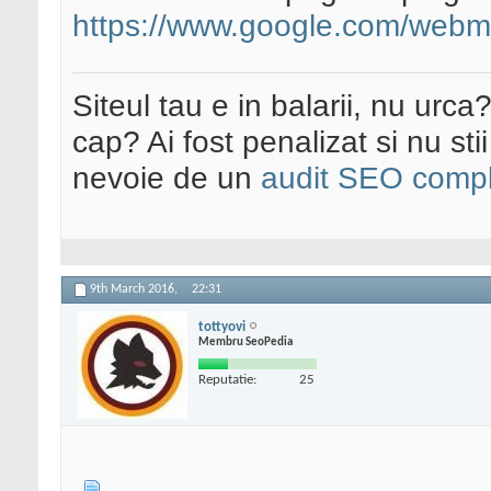
https://www.google.com/webma
Siteul tau e in balarii, nu urca
cap? Ai fost penalizat si nu sti
nevoie de un
audit SEO compl
9th March 2016,
22:31
tottyovi
Membru SeoPedia
Reputatie:
25