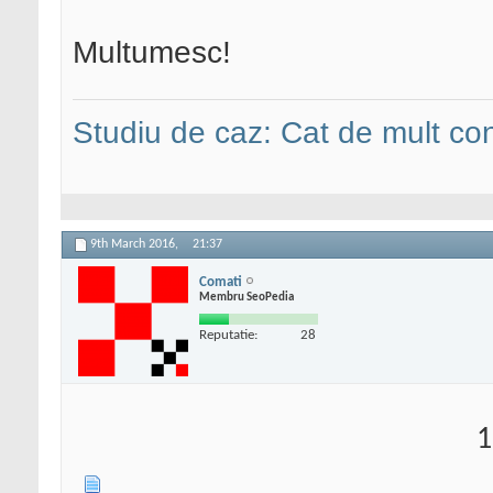
Multumesc!
Studiu de caz: Cat de mult co
9th March 2016,
21:37
Comati
Membru SeoPedia
Reputatie:
28
1