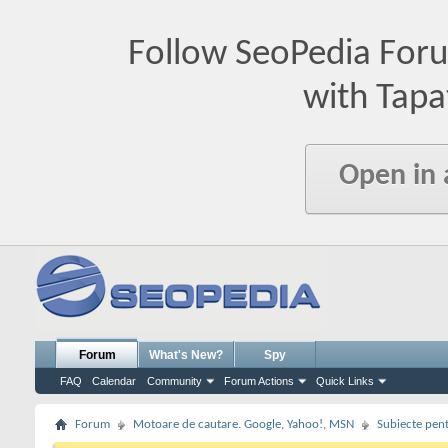
Follow SeoPedia For
with Tapa
Open in
Forum
What's New?
Spy
FAQ
Calendar
Community
Forum Actions
Quick Links
Forum
Motoare de cautare. Google, Yahoo!, MSN
Subiecte pent