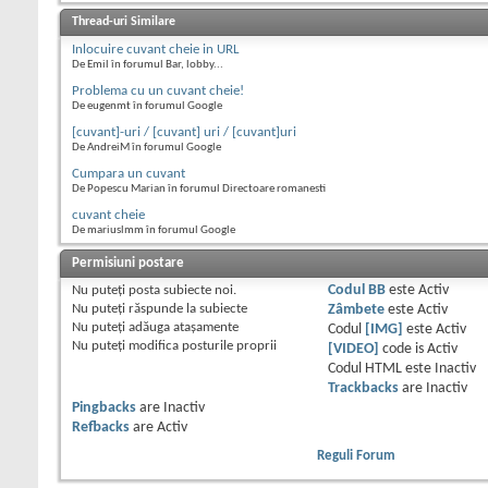
Thread-uri Similare
Inlocuire cuvant cheie in URL
De Emil în forumul Bar, lobby...
Problema cu un cuvant cheie!
De eugenmt în forumul Google
[cuvant]-uri / [cuvant] uri / [cuvant]uri
De AndreiM în forumul Google
Cumpara un cuvant
De Popescu Marian în forumul Directoare romanesti
cuvant cheie
De mariuslmm în forumul Google
Permisiuni postare
Nu puteţi
posta subiecte noi.
Codul BB
este
Activ
Nu puteţi
răspunde la subiecte
Zâmbete
este
Activ
Nu puteţi
adăuga ataşamente
Codul
[IMG]
este
Activ
Nu puteţi
modifica posturile proprii
[VIDEO]
code is
Activ
Codul HTML este
Inactiv
Trackbacks
are
Inactiv
Pingbacks
are
Inactiv
Refbacks
are
Activ
Reguli Forum