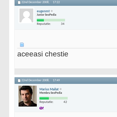
22nd December 2008,
17:22
eugenmt
Junior SeoPedia
Reputatie:
34
aceeasi chestie
22nd December 2008,
17:49
Marius Mailat
Membru SeoPedia
Reputatie:
42