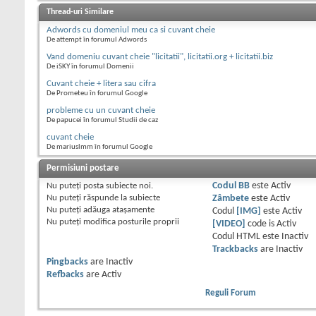
Thread-uri Similare
Adwords cu domeniul meu ca si cuvant cheie
De attempt în forumul Adwords
Vand domeniu cuvant cheie "licitatii", licitatii.org + licitatii.biz
De iSKY în forumul Domenii
Cuvant cheie + litera sau cifra
De Prometeu în forumul Google
probleme cu un cuvant cheie
De papucei în forumul Studii de caz
cuvant cheie
De mariuslmm în forumul Google
Permisiuni postare
Nu puteţi
posta subiecte noi.
Codul BB
este
Activ
Nu puteţi
răspunde la subiecte
Zâmbete
este
Activ
Nu puteţi
adăuga ataşamente
Codul
[IMG]
este
Activ
Nu puteţi
modifica posturile proprii
[VIDEO]
code is
Activ
Codul HTML este
Inactiv
Trackbacks
are
Inactiv
Pingbacks
are
Inactiv
Refbacks
are
Activ
Reguli Forum