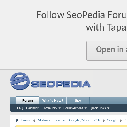
Follow SeoPedia For
with Tapa
Open in
Forum
What's New?
Spy
FAQ
Calendar
Community
Forum Actions
Quick Links
Forum
Motoare de cautare. Google, Yahoo!, MSN
Google
Pr