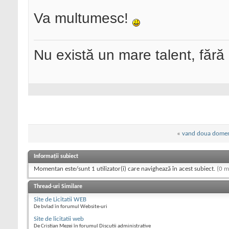
Va multumesc!
Nu există un mare talent, fără
«
vand doua domeni
Informații subiect
Momentan este/sunt 1 utilizator(i) care navighează în acest subiect.
(0 m
Thread-uri Similare
Site de Licitatii WEB
De bvlad în forumul Website-uri
Site de licitatii web
De Cristian Mezei în forumul Discutii administrative