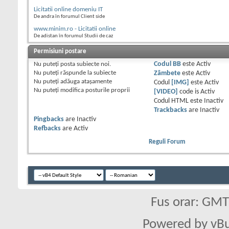
Licitatii online domeniu IT
De andra în forumul Client side
www.minim.ro - Licitatii online
De adistan în forumul Studii de caz
Permisiuni postare
Nu puteţi
posta subiecte noi.
Codul BB
este
Activ
Nu puteţi
răspunde la subiecte
Zâmbete
este
Activ
Nu puteţi
adăuga ataşamente
Codul
[IMG]
este
Activ
Nu puteţi
modifica posturile proprii
[VIDEO]
code is
Activ
Codul HTML este
Inactiv
Trackbacks
are
Inactiv
Pingbacks
are
Inactiv
Refbacks
are
Activ
Reguli Forum
Fus orar: GM
Powered by vBu