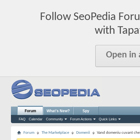
Follow SeoPedia For
with Tapa
Open in
Forum
What's New?
Spy
FAQ
Calendar
Community
Forum Actions
Quick Links
Forum
The Marketplace
Domenii
Vand domeniu cuvant cheie "li