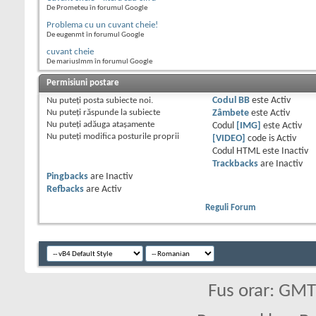
De Prometeu în forumul Google
Problema cu un cuvant cheie!
De eugenmt în forumul Google
cuvant cheie
De mariuslmm în forumul Google
Permisiuni postare
Nu puteţi
posta subiecte noi.
Codul BB
este
Activ
Nu puteţi
răspunde la subiecte
Zâmbete
este
Activ
Nu puteţi
adăuga ataşamente
Codul
[IMG]
este
Activ
Nu puteţi
modifica posturile proprii
[VIDEO]
code is
Activ
Codul HTML este
Inactiv
Trackbacks
are
Inactiv
Pingbacks
are
Inactiv
Refbacks
are
Activ
Reguli Forum
Fus orar: GM