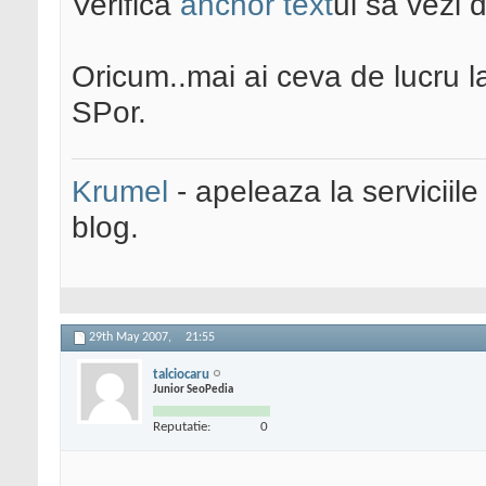
Verifica
anchor text
ul sa vezi 
Oricum..mai ai ceva de lucru la
SPor.
Krumel
- apeleaza la serviciile
blog.
29th May 2007,
21:55
talciocaru
Junior SeoPedia
Reputatie:
0