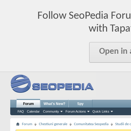
Follow SeoPedia For
with Tapa
Open in
Forum
What's New?
Spy
FAQ
Calendar
Community
Forum Actions
Quick Links
Forum
Chestiuni generale
Comunitatea Seopedia
Studii de 