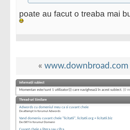
poate au facut o treaba mai b
«
www.downbroad.com
Informații subiect
Momentan este/sunt 1 utilizator(i) care navighează în acest subiect.
(0 m
Thread-uri Similare
Adwords cu domeniul meu ca si cuvant cheie
De attempt în forumul Adwords
Vand domeniu cuvant cheie "licitatii", licitatii.org + licitatii.biz
De iSKY în forumul Domenii
Cuvant cheie + litera sau cifra