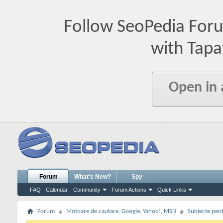
Follow SeoPedia For
with Tapa
Open in
Forum
What's New?
Spy
FAQ
Calendar
Community
Forum Actions
Quick Links
Forum
Motoare de cautare. Google, Yahoo!, MSN
Subiecte pent