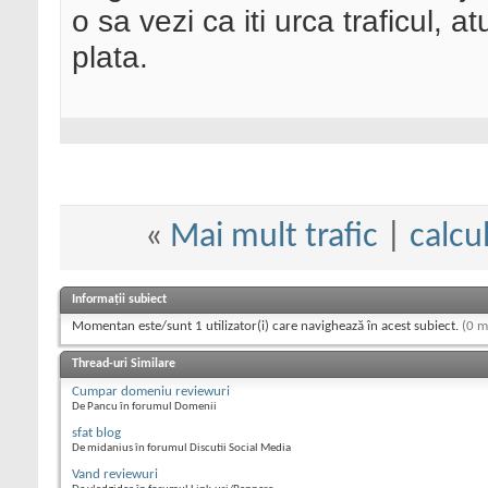
o sa vezi ca iti urca traficul, a
plata.
«
Mai mult trafic
|
calcu
Informații subiect
Momentan este/sunt 1 utilizator(i) care navighează în acest subiect.
(0 m
Thread-uri Similare
Cumpar domeniu reviewuri
De Pancu în forumul Domenii
sfat blog
De midanius în forumul Discutii Social Media
Vand reviewuri