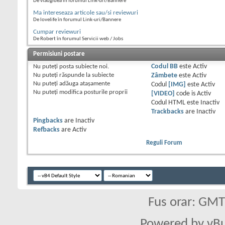
De vladgidea în forumul Link-uri/Bannere
Ma intereseaza articole sau/si reviewuri
De lovelife în forumul Link-uri/Bannere
Cumpar reviewuri
De Robert în forumul Servicii web / Jobs
Permisiuni postare
Nu puteţi
posta subiecte noi.
Codul BB
este
Activ
Nu puteţi
răspunde la subiecte
Zâmbete
este
Activ
Nu puteţi
adăuga ataşamente
Codul
[IMG]
este
Activ
Nu puteţi
modifica posturile proprii
[VIDEO]
code is
Activ
Codul HTML este
Inactiv
Trackbacks
are
Inactiv
Pingbacks
are
Inactiv
Refbacks
are
Activ
Reguli Forum
Fus orar: GM
Powered by vBu