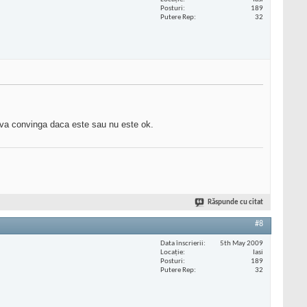
Posturi
189
Putere Rep
32
a va convinga daca este sau nu este ok.
Răspunde cu citat
#8
Data înscrierii
5th May 2009
Locaţie
Iasi
Posturi
189
Putere Rep
32