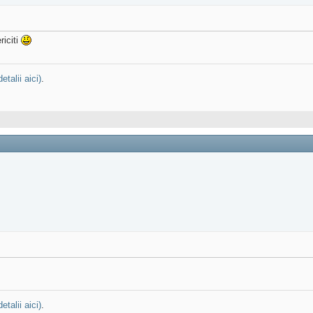
riciti
detalii aici)
.
detalii aici)
.