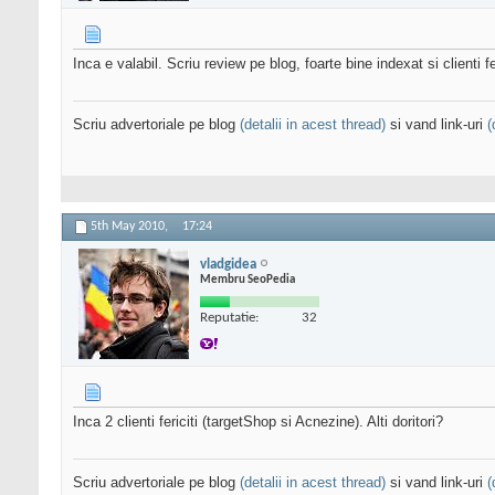
Inca e valabil. Scriu review pe blog, foarte bine indexat si clienti fe
Scriu advertoriale pe blog
(detalii in acest thread)
si vand link-uri
(
5th May 2010,
17:24
vladgidea
Membru SeoPedia
Reputatie:
32
Inca 2 clienti fericiti (targetShop si Acnezine). Alti doritori?
Scriu advertoriale pe blog
(detalii in acest thread)
si vand link-uri
(