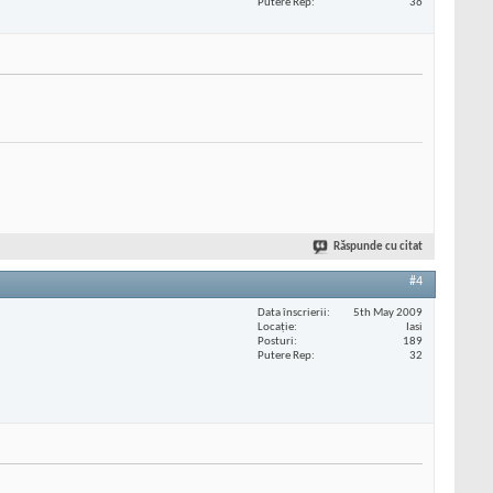
Putere Rep
36
Răspunde cu citat
#4
Data înscrierii
5th May 2009
Locaţie
Iasi
Posturi
189
Putere Rep
32