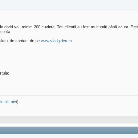
e doriti voi, minim 200 cuvinte. Toti clientii au fost mulțumiți până acum. Pretul 
merita.
ularul de contact de pe
www.vladgidea.ro
stuia;
detalii aici)
.