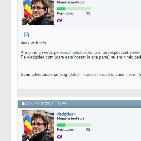
Membru SeoPedia
Reputatie:
32
back with info...
Am prins un virus pe
www.mediablocks.ro
si pe respectivul server
Pe vladgidea.com (care este hostat in alta parte) nu era nimic pe
Scriu advertoriale pe blog
(detalii in acest thread)
si vand link-uri
(
22nd March 2010,
12:44
vladgidea
Membru SeoPedia
Reputatie:
32