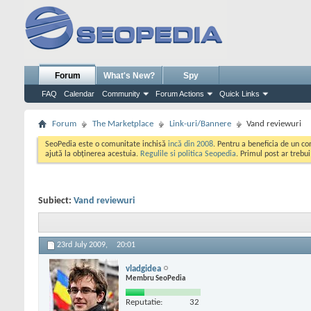
Forum
What's New?
Spy
FAQ
Calendar
Community
Forum Actions
Quick Links
Forum
The Marketplace
Link-uri/Bannere
Vand reviewuri
SeoPedia este o comunitate inchisă
incă din 2008
. Pentru a beneficia de un c
ajută la obținerea acestuia.
Regulile si politica Seopedia
. Primul post ar trebu
Subiect:
Vand reviewuri
23rd July 2009,
20:01
vladgidea
Membru SeoPedia
Reputatie:
32