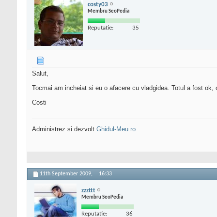
costy03
Membru SeoPedia
Reputatie:
35
Salut,
Tocmai am incheiat si eu o afacere cu vladgidea. Totul a fost o
Costi
Administrez si dezvolt
Ghidul-Meu.ro
11th September 2009,
16:33
zzzttt
Membru SeoPedia
Reputatie:
36