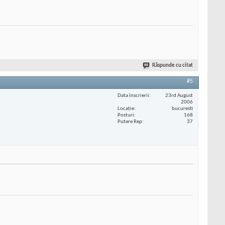
Răspunde cu citat
#5
Data înscrierii
23rd August
2006
Locaţie
bucuresti
Posturi
168
Putere Rep
37