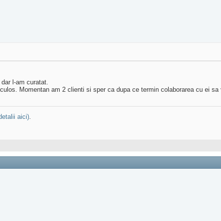
 dar l-am curatat.
riculos. Momentan am 2 clienti si sper ca dupa ce termin colaborarea cu ei s
detalii aici)
.