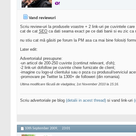
Vand reviewuri
Scriu review-uri la produsele voastre + 2 link-uri pe cuvintele care l
cat de cat
SEO
ca dati seama exact pe ce dati banii si eu zic ca 
nu stiu cat mă găsiti pe forum la PM asa ca mai bine folosiți form
Later edit:
Advertorialul presupune:
-un articol de 200-250 cuvinte (continut relevant, d'oh);
-2 link-uri dofollow pe cuvinte cheie furnizate de client;
-imagine cu logo-ul clientului sau o poza cu produsul/serviciul ace
-promovare pe Twitter la 1300+ de followeri (din romania).
Ultima modificare făcută de vladgidea; 1st November 2010 la
15:16
.
Scriu advertoriale pe blog
(detalii in acest thread)
si vand link-uri
(
10th September 2009,
23:01