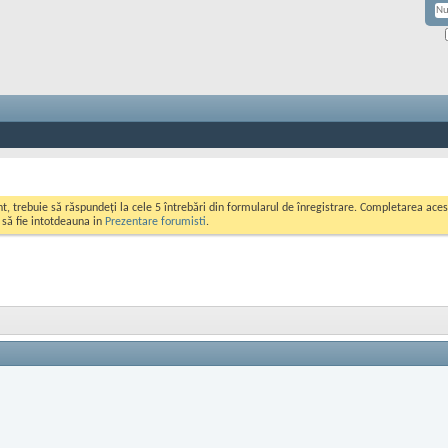
ont, trebuie să răspundeți la cele 5 întrebări din formularul de înregistrare. Completarea a
i să fie intotdeauna in
Prezentare forumisti
.