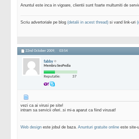
Anuntul este inca in vigoare, clientii sunt foarte multumiti de servici
Scriu advertoriale pe blog
(detalii in acest thread)
si vand link-uri
(
22nd October 2009,
03:54
fabby
Membru SeoPedia
Reputatie:
37
vezi ca ai virusi pe site!
intram sa servicii oferi..si mi-a aparut ca fiind virusat!
Web design
este jobul de baza.
Anunturi gratuite online
este site-u