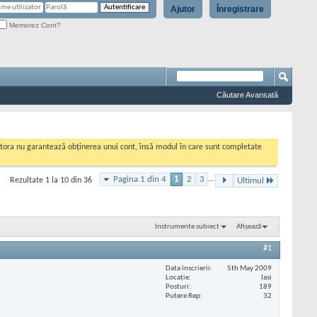
Ajutor
Înregistrare
Memorez Cont?
Căutare Avansată
cestora nu garantează obținerea unui cont, însă modul în care sunt completate
Pagina 1 din 4
1
2
3
...
Rezultate 1 la 10 din 36
Ultimul
Instrumente subiect
Afișează
#1
Data înscrierii
5th May 2009
Locaţie
Iasi
Posturi
189
Putere Rep
32