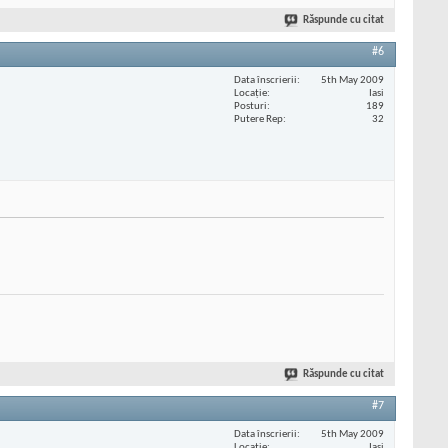
Răspunde cu citat
#6
Data înscrierii
5th May 2009
Locaţie
Iasi
Posturi
189
Putere Rep
32
Răspunde cu citat
#7
Data înscrierii
5th May 2009
Locaţie
Iasi