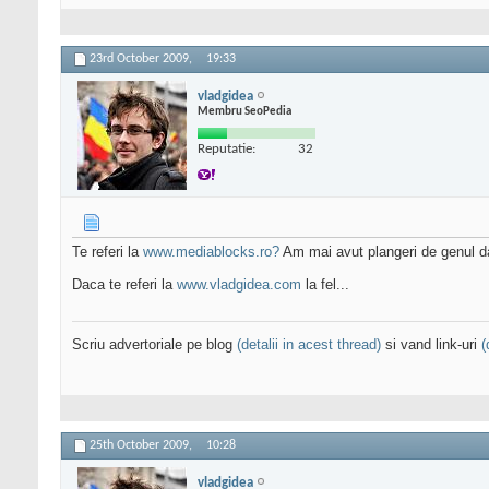
23rd October 2009,
19:33
vladgidea
Membru SeoPedia
Reputatie:
32
Te referi la
www.mediablocks.ro?
Am mai avut plangeri de genul da
Daca te referi la
www.vladgidea.com
la fel...
Scriu advertoriale pe blog
(detalii in acest thread)
si vand link-uri
(
25th October 2009,
10:28
vladgidea