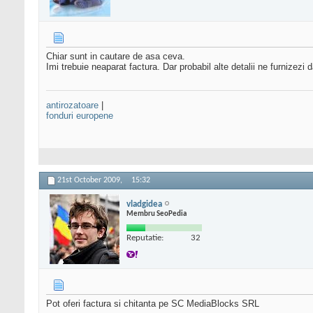
Chiar sunt in cautare de asa ceva.
Imi trebuie neaparat factura. Dar probabil alte detalii ne furnizezi
antirozatoare
|
fonduri europene
21st October 2009,
15:32
vladgidea
Membru SeoPedia
Reputatie:
32
Pot oferi factura si chitanta pe SC MediaBlocks SRL