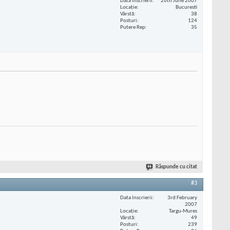
Data înscrierii
26th June 2007
Locaţie
Bucuresti
Vârstă
38
Posturi
124
Putere Rep
35
Răspunde cu citat
#3
Data înscrierii
3rd February
2007
Locaţie
Targu-Mures
Vârstă
49
Posturi
239