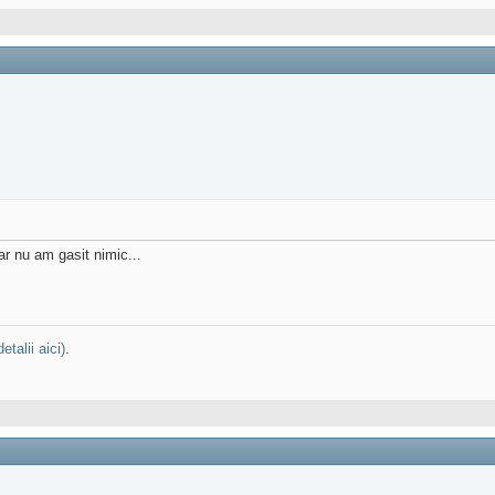
r nu am gasit nimic...
detalii aici)
.