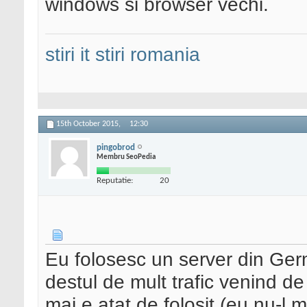
windows si browser vechi.
stiri it
stiri romania
15th October 2015,
12:30
pingobrod
Membru SeoPedia
Reputatie:
20
Eu folosesc un server din Ger
destul de mult trafic venind de
mai e atat de folosit (eu nu-l m