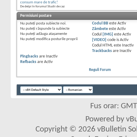
consum mare de trafic!
De delpi în forumul Studii de caz
Permisiuni postare
Nu puteţi
posta subiecte noi.
Codul BB
este
Activ
Nu puteţi
răspunde la subiecte
Zâmbete
este
Activ
Nu puteţi
adăuga ataşamente
Codul
[IMG]
este
Activ
Nu puteţi
modifica posturile proprii
[VIDEO]
code is
Activ
Codul HTML este
Inactiv
Trackbacks
are
Inactiv
Pingbacks
are
Inactiv
Refbacks
are
Activ
Reguli Forum
Fus orar: GM
Powered by vBu
Copyright © 2026 vBulletin Solu