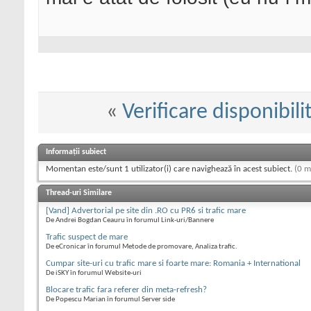
«
Verificare disponibil
Informații subiect
Momentan este/sunt 1 utilizator(i) care navighează în acest subiect.
(0 m
Thread-uri Similare
[Vand] Advertorial pe site din .RO cu PR6 si trafic mare
De Andrei Bogdan Ceauru în forumul Link-uri/Bannere
Trafic suspect de mare
De eCronicar în forumul Metode de promovare, Analiza trafic.
Cumpar site-uri cu trafic mare si foarte mare: Romania + International
De iSKY în forumul Website-uri
Blocare trafic fara referer din meta-refresh?
De Popescu Marian în forumul Server side