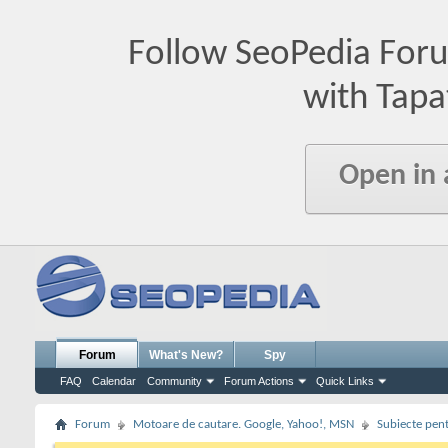
Follow SeoPedia For
with Tapa
Open in
Forum
What's New?
Spy
FAQ
Calendar
Community
Forum Actions
Quick Links
Forum
Motoare de cautare. Google, Yahoo!, MSN
Subiecte pent