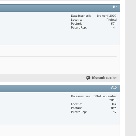
#9
Data înscrierii
3rd April 2007
Locaţie
Ploiesti
Posturi
574
Putere Rep
44
Răspunde cu citat
#10
Data înscrierii
23rd September
2010
Locaţie
Iasi
Posturi
896
Putere Rep
47