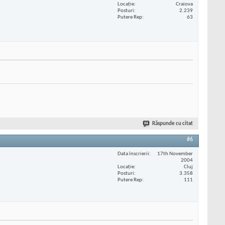
Locaţie
Craiova
Posturi
2.239
Putere Rep
63
Răspunde cu citat
#6
Data înscrierii
17th November
2004
Locaţie
Cluj
Posturi
3.358
Putere Rep
111