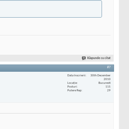
Răspunde cu citat
#7
Data înscrierii
30th December
2010
Locaţie
Bucuresti
Posturi
115
Putere Rep
29