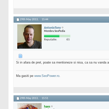
29th May 2013,
15:44
AntonioTony
Membru SeoPedia
Reputatie:
65
Si in afara de pret, poate sa mentioneze si nisa, ca sa nu vanda a
Ma gasiti pe
www.SeoPower.ro
.
29th May 2013,
15:51
haos