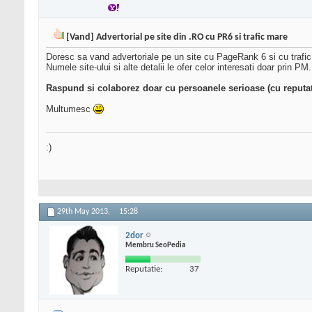
[Vand] Advertorial pe site din .RO cu PR6 si trafic mare
Doresc sa vand advertoriale pe un site cu PageRank 6 si cu trafic 
Numele site-ului si alte detalii le ofer celor interesati doar prin PM.
Raspund si colaborez doar cu persoanele serioase (cu reputat
Multumesc
:)
29th May 2013,
15:28
2dor
Membru SeoPedia
Reputatie:
37