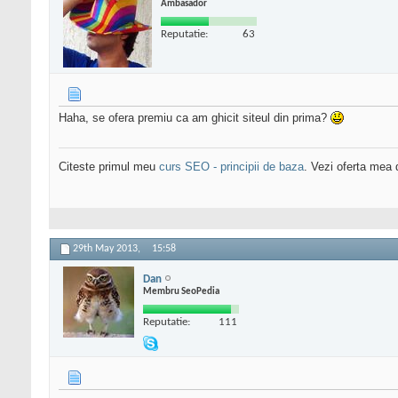
Ambasador
Reputatie:
63
Haha, se ofera premiu ca am ghicit siteul din prima?
Citeste primul meu
curs SEO - principii de baza
. Vezi oferta mea
29th May 2013,
15:58
Dan
Membru SeoPedia
Reputatie:
111