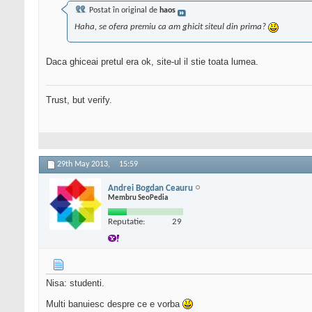
Postat în original de
haos
Haha, se ofera premiu ca am ghicit siteul din prima?
Daca ghiceai pretul era ok, site-ul il stie toata lumea.
Trust, but verify.
29th May 2013,
15:59
Andrei Bogdan Ceauru
Membru SeoPedia
Reputatie:
29
Nisa: studenti.
Multi banuiesc despre ce e vorba