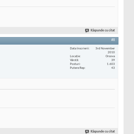
Răspunde cu citat
#8
Data înscrierii
3rd November
2010
Locaţie
Orsova
Vârstă
39
Posturi
1.603
Putere Rep
43
Răspunde cu citat