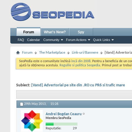
Forum
What's New?
Spy
FAQ
Calendar
Community
Forum Actions
Quick Links
Forum
The Marketplace
Link-uri/Bannere
[Vand] Advertorial
SeoPedia este o comunitate inchisă
incă din 2008
. Pentru a beneficia de un c
ajută la obținerea acestuia.
Regulile si politica Seopedia
. Primul post ar trebu
Subiect:
[Vand] Advertorial pe site din .RO cu PR6 si trafic mare
29th May 2013,
15:26
Andrei Bogdan Ceauru
Membru SeoPedia
Reputatie:
29