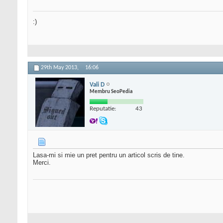
:)
29th May 2013,
16:06
Vali D
Membru SeoPedia
Reputatie:
43
Lasa-mi si mie un pret pentru un articol scris de tine.
Merci.