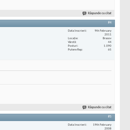
Răspunde cu citat
#4
Data înscrierii
9th February
2011
Locaţie
Brasov
Vârstă
44
Posturi
1.090
Putere Rep
65
Răspunde cu citat
#5
Data înscrierii
19th February
2008