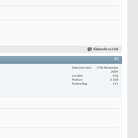
Răspunde cu citat
#3
Data înscrierii
17th November
2004
Locaţie
Cluj
Posturi
3.358
Putere Rep
111