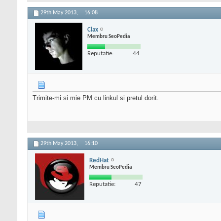
29th May 2013,
16:08
Clax
Membru SeoPedia
Reputatie:
44
Trimite-mi si mie PM cu linkul si pretul dorit.
29th May 2013,
16:10
RedHat
Membru SeoPedia
Reputatie:
47