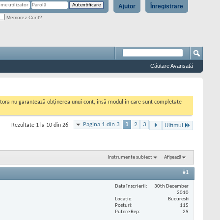
Ajutor
Înregistrare
Memorez Cont?
Căutare Avansată
cestora nu garantează obținerea unui cont, însă modul în care sunt completate
Pagina 1 din 3
1
2
3
Rezultate 1 la 10 din 26
Ultimul
Instrumente subiect
Afișează
#1
Data înscrierii
30th December
2010
Locaţie
Bucuresti
Posturi
115
Putere Rep
29