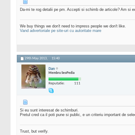
Da-mi te rog detalii pe pm. Accepti si schimb de articole? Am si e
We buy things we don't need to impress people we don't like.
Vand advertoriale pe site-uri cu autoritate mare
29th May 2013,
15:40
Dan
Membru SeoPedia
Reputatie:
111
Si eu sunt interesat de schimburi.
Pretul cred ca il poti pune si public, e un criteriu important de sele
Trust, but verify.