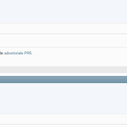
 de
advertoriale PR5
.