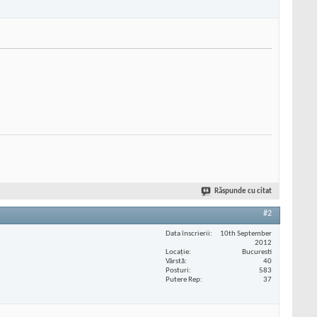
Răspunde cu citat
#2
Data înscrierii
10th September
2012
Locaţie
Bucuresti
Vârstă
40
Posturi
583
Putere Rep
37