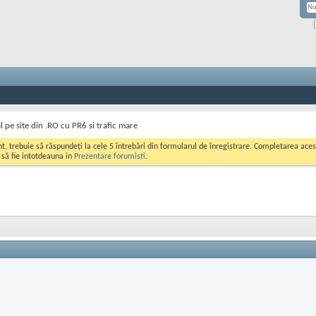
 pe site din .RO cu PR6 si trafic mare
ont, trebuie să răspundeți la cele 5 întrebări din formularul de înregistrare. Completarea a
i să fie intotdeauna in
Prezentare forumisti
.