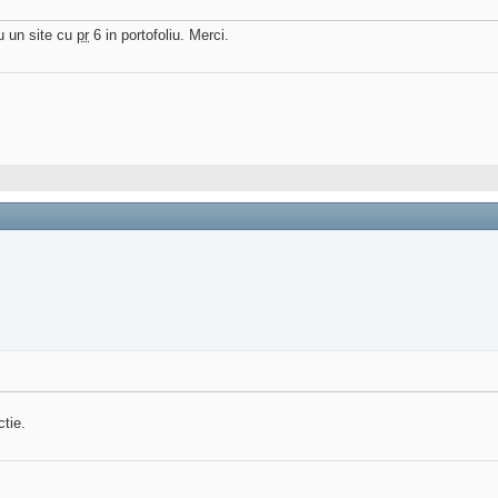
u un site cu
pr
6 in portofoliu. Merci.
ctie.