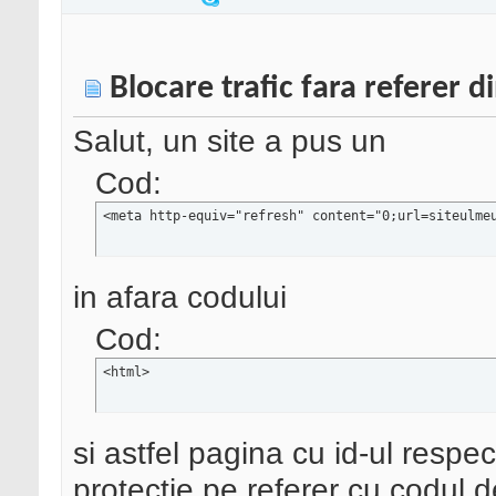
Blocare trafic fara referer 
Salut, un site a pus un
Cod:
<meta http-equiv="refresh" content="0;url=siteulme
in afara codului
Cod:
<html>
si astfel pagina cu id-ul respec
protectie pe referer cu codul d