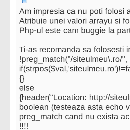
Am impresia ca nu poti folosi 
Atribuie unei valori arrayu si 
Php-ul este cam buggie la parte
Ti-as recomanda sa folosesti i
!preg_match("/siteulmeu\.r
if(strpos($val,'siteulmeu.ro')!=f
{}
else
{header("Location: http://siteu
boolean (testeaza asta echo va
preg_match cand nu exista acel 
!!!!