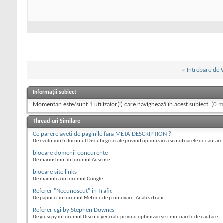
«
Intrebare de
Informații subiect
Momentan este/sunt 1 utilizator(i) care navighează în acest subiect.
(0 m
Thread-uri Similare
Ce parere aveti de paginile fara META DESCRIPTION ?
De evolution în forumul Discutii generale privind optimizarea si motoarele de cautare
blocare domenii concurente
De mariuslmm în forumul Adsense
blocare site links
De mamulea în forumul Google
Referer "Necunoscut" in Trafic
De papucei în forumul Metode de promovare, Analiza trafic.
Referer cgi by Stephen Downes
De giusepy în forumul Discutii generale privind optimizarea si motoarele de cautare