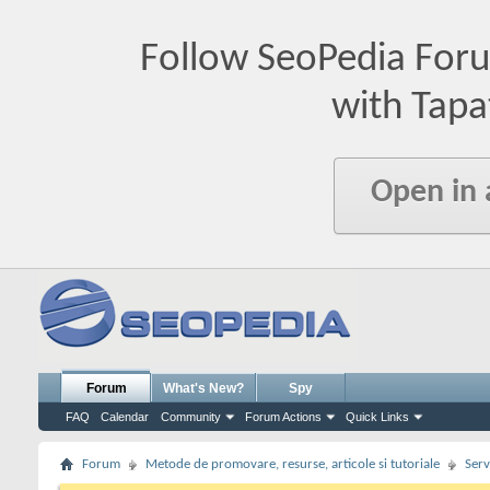
Follow SeoPedia For
with Tapa
Open in
Forum
What's New?
Spy
FAQ
Calendar
Community
Forum Actions
Quick Links
Forum
Metode de promovare, resurse, articole si tutoriale
Serv