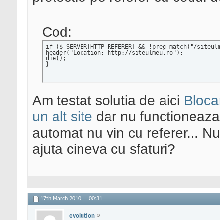
Cod:
if ($_SERVER[HTTP_REFERER] && !preg_match("/siteulm
header("Location: http://siteulmeu.ro");

die();

}
Am testat solutia de aici
Bloca
un alt site
dar nu functioneaza, 
automat nu vin cu referer... N
ajuta cineva cu sfaturi?
17th March 2010,
00:31
evolution