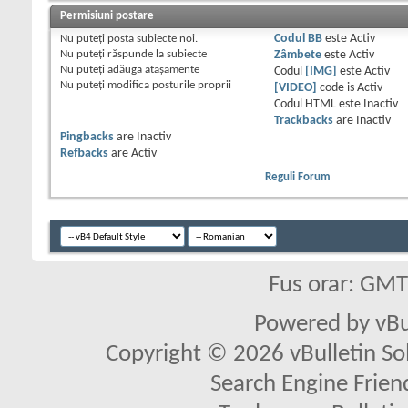
Permisiuni postare
Nu puteţi
posta subiecte noi.
Codul BB
este
Activ
Nu puteţi
răspunde la subiecte
Zâmbete
este
Activ
Nu puteţi
adăuga ataşamente
Codul
[IMG]
este
Activ
Nu puteţi
modifica posturile proprii
[VIDEO]
code is
Activ
Codul HTML este
Inactiv
Trackbacks
are
Inactiv
Pingbacks
are
Inactiv
Refbacks
are
Activ
Reguli Forum
Fus orar: GM
Powered by vBu
Copyright © 2026 vBulletin Solu
Search Engine Frien