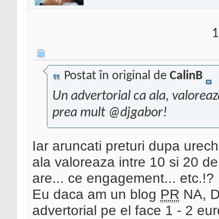
1
Postat în original de
CalinB
Un advertorial ca ala, valorea
prea mult @djgabor!
Iar aruncati preturi dupa urech
ala valoreaza intre 10 si 20 de e
are... ce engagement... etc.!?
Eu daca am un blog
PR
NA, D
advertorial pe el face 1 - 2 eu