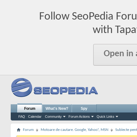
Follow SeoPedia For
with Tapa
Open in
Forum
What's New?
Spy
FAQ
Calendar
Community
Forum Actions
Quick Links
Forum
Motoare de cautare. Google, Yahoo!, MSN
Subiecte pent