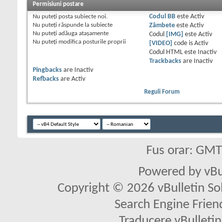
Permisiuni postare
Nu puteţi
posta subiecte noi.
Codul BB
este
Activ
Nu puteţi
răspunde la subiecte
Zâmbete
este
Activ
Nu puteţi
adăuga ataşamente
Codul
[IMG]
este
Activ
Nu puteţi
modifica posturile proprii
[VIDEO]
code is
Activ
Codul HTML este
Inactiv
Trackbacks
are
Inactiv
Pingbacks
are
Inactiv
Refbacks
are
Activ
Reguli Forum
Fus orar: GM
Powered by vBu
Copyright © 2026 vBulletin Solu
Search Engine Frien
Traducere vBullet