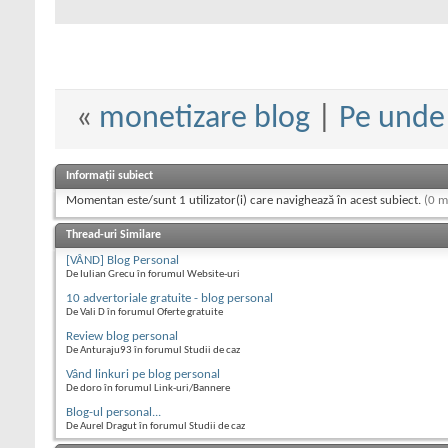
«
monetizare blog
|
Pe unde 
Informații subiect
Momentan este/sunt 1 utilizator(i) care navighează în acest subiect.
(0 m
Thread-uri Similare
[VÂND] Blog Personal
De Iulian Grecu în forumul Website-uri
10 advertoriale gratuite - blog personal
De Vali D în forumul Oferte gratuite
Review blog personal
De Anturaju93 în forumul Studii de caz
Vând linkuri pe blog personal
De doro în forumul Link-uri/Bannere
Blog-ul personal...
De Aurel Dragut în forumul Studii de caz