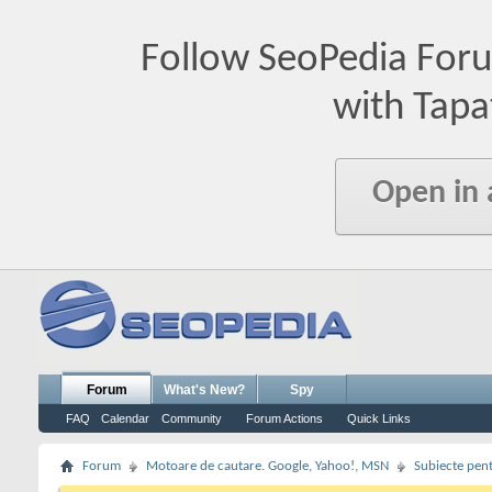
Follow SeoPedia For
with Tapa
Open in
Forum
What's New?
Spy
FAQ
Calendar
Community
Forum Actions
Quick Links
Forum
Motoare de cautare. Google, Yahoo!, MSN
Subiecte pent