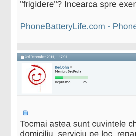
"frigidere"? Incearca spre exemp
PhoneBatteryLife.com - Phone 
3rd December 2014,
17:04
RedJohn
Membru SeoPedia
Reputatie:
25
Tocmai astea sunt cuvintele che
domiciliu, serviciu pe loc, rep