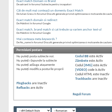
Exact match Domain vs Brand
De adriant în forumul Subiecte pentru incepatori
Cât de mult mai contează un domeniu Exact Match
De Iulian Grecu în forumul Discutii generale privind optimizarea si motoarele de caut
Exact match domain si redirect
De Maldinii în forumul Google
Exact match, brand match si cat trebuie sa variem anchor text-ul
De Maldinii în forumul Google
Mai conteaza meta keywords ?
De No_name în forumul Discutii generale privind optimizarea si motoarele de cautare
Permisiuni postare
Nu puteţi
posta subiecte noi.
Codul BB
este
Activ
Nu puteţi
răspunde la subiecte
Zâmbete
este
Activ
Nu puteţi
adăuga ataşamente
Codul
[IMG]
este
Activ
Nu puteţi
modifica posturile proprii
[VIDEO]
code is
Activ
Codul HTML este
Inactiv
Trackbacks
are
Inactiv
Pingbacks
are
Inactiv
Refbacks
are
Activ
Reguli Forum