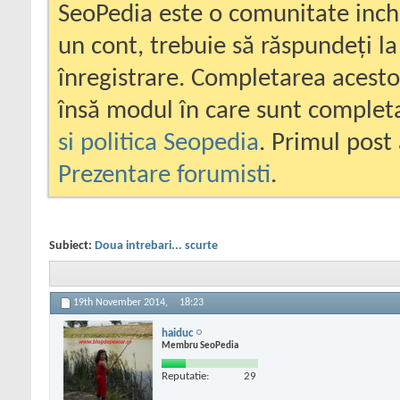
SeoPedia este o comunitate inc
un cont, trebuie să răspundeți la
înregistrare. Completarea acesto
însă modul în care sunt completa
si politica Seopedia
. Primul post 
Prezentare forumisti
.
Subiect:
Doua intrebari... scurte
19th November 2014,
18:23
haiduc
Membru SeoPedia
Reputatie:
29