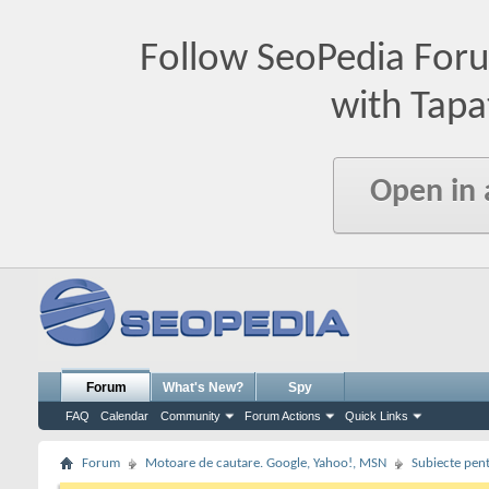
Follow SeoPedia For
with Tapa
Open in
Forum
What's New?
Spy
FAQ
Calendar
Community
Forum Actions
Quick Links
Forum
Motoare de cautare. Google, Yahoo!, MSN
Subiecte pent