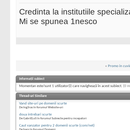
Credinta la institutiile special
Mi se spunea 1nesco
«
Promo in cuvi
Informații subiect
Momentan este/sunt 1 utilizator(i) care navighează în acest subiect.
(0 m
Thread-uri Similare
Vand site-uri pe domenii scurte
De Ing3ras în forumul Website-uri
doua intrebari scurte
De GabriELoS în forumul Subiecte pentru incepatori
Caut vanzator pentru 2 domenii scurte (com/net)
De haos în forumul Domenii