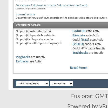
De vanzare 2 domenii scurte de 3-4 caractere (net/com)
De haos în forumul Domenii
domenii scurte
De anntidot în forumul Discutii generale privind optimizarea si motoarele de cautare
Permisiuni postare
Nu puteţi
posta subiecte noi.
Codul BB
este
Activ
Nu puteţi
răspunde la subiecte
Zâmbete
este
Activ
Nu puteţi
adăuga ataşamente
Codul
[IMG]
este
Activ
Nu puteţi
modifica posturile proprii
[VIDEO]
code is
Activ
Codul HTML este
Inactiv
Trackbacks
are
Inactiv
Pingbacks
are
Inactiv
Refbacks
are
Activ
Reguli Forum
Fus orar: GM
Powered by vBu