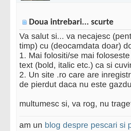
Doua intrebari... scurte
Va salut si... va necajesc (pen
timp) cu (deocamdata doar) do
1. Mai folositi/se mai folosest
text (bold, italic etc.) ca si c
2. Un site .ro care are inregi
de pierdut daca nu este gazdu
multumesc si, va rog, nu trageti
am un
blog despre pescari si 