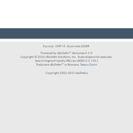
Fus orar: GMT +3. Acum este
13:09
.
Powered by vBulletin™ Versiunea 4.2.0
Copyright © 2026 vBulletin Solutions, Inc. Toate drepturile rezervate.
Search Engine Friendly URLs by
vBSEO
3.5.1 PL1
Traducere vBulletin™ in Romana:
Teascu Dorin
Copyright 2002-2015
SeoPedia