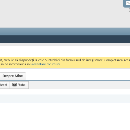
ont, trebuie să răspundeți la cele 5 întrebări din formularul de înregistrare. Completarea a
i să fie intotdeauna in
Prezentare forumisti
.
Despre Mine
rieteni
Photos