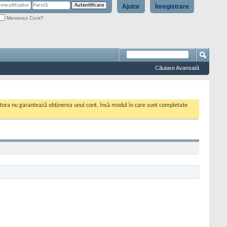
Ajutor
Înregistrare
Memorez Cont?
Căutare Avansată
cestora nu garantează obținerea unui cont, însă modul în care sunt completate