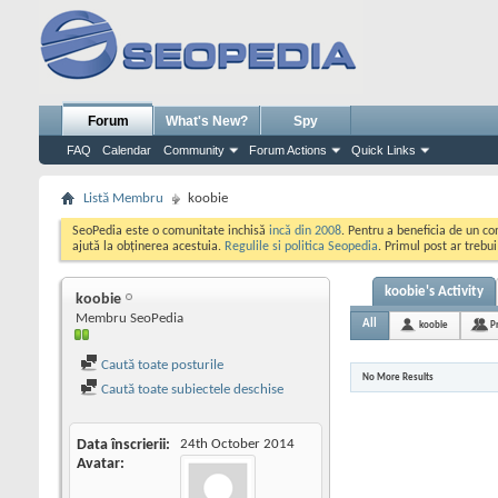
Forum
What's New?
Spy
FAQ
Calendar
Community
Forum Actions
Quick Links
Listă Membru
koobie
SeoPedia este o comunitate inchisă
incă din 2008
. Pentru a beneficia de un c
ajută la obținerea acestuia.
Regulile si politica Seopedia
. Primul post ar trebu
koobie's Activity
koobie
Membru SeoPedia
All
koobie
P
Caută toate posturile
No More Results
Caută toate subiectele deschise
Data înscrierii
24th October 2014
Avatar