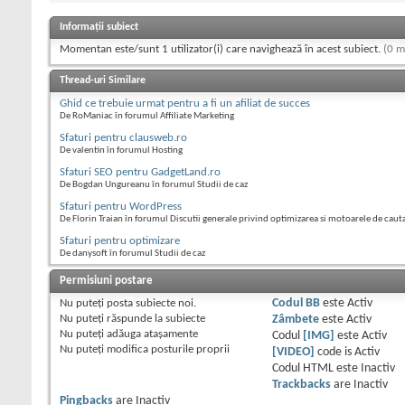
Informații subiect
Momentan este/sunt 1 utilizator(i) care navighează în acest subiect.
(0 m
Thread-uri Similare
Ghid ce trebuie urmat pentru a fi un afiliat de succes
De RoManiac în forumul Affiliate Marketing
Sfaturi pentru clausweb.ro
De valentin în forumul Hosting
Sfaturi SEO pentru GadgetLand.ro
De Bogdan Ungureanu în forumul Studii de caz
Sfaturi pentru WordPress
De Florin Traian în forumul Discutii generale privind optimizarea si motoarele de caut
Sfaturi pentru optimizare
De danysoft în forumul Studii de caz
Permisiuni postare
Nu puteţi
posta subiecte noi.
Codul BB
este
Activ
Nu puteţi
răspunde la subiecte
Zâmbete
este
Activ
Nu puteţi
adăuga ataşamente
Codul
[IMG]
este
Activ
Nu puteţi
modifica posturile proprii
[VIDEO]
code is
Activ
Codul HTML este
Inactiv
Trackbacks
are
Inactiv
Pingbacks
are
Inactiv