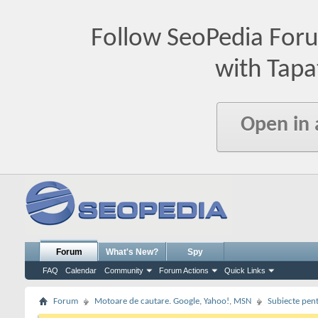
Follow SeoPedia For
with Tapa
Open in
Forum
What's New?
Spy
FAQ
Calendar
Community
Forum Actions
Quick Links
Forum
Motoare de cautare. Google, Yahoo!, MSN
Subiecte pent