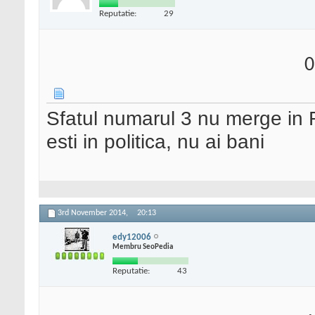
Reputatie:
29
0
Sfatul numarul 3 nu merge in 
esti in politica, nu ai bani
3rd November 2014,
20:13
edy12006
Membru SeoPedia
Reputatie:
43