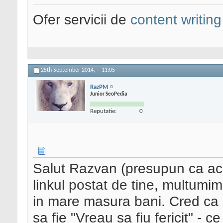
Ofer servicii de
content writing
25th September 2014,
11:05
RazPM
Junior SeoPedia
Reputatie:
0
Salut Razvan (presupun ca ace
linkul postat de tine, multum
in mare masura bani. Cred ca 
sa fie "Vreau sa fiu fericit" - 