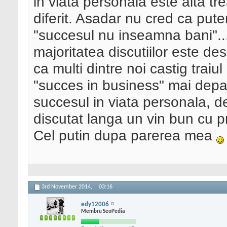
in viata personala este alta t
diferit. Asadar nu cred ca put
"succesul nu inseamna bani"..
majoritatea discutiilor este des
ca multi dintre noi castig traiul
"succes in business" mai dep
succesul in viata personala, d
discutat langa un vin bun cu pr
Cel putin dupa parerea mea
3rd November 2014,
03:16
edy12006
Membru SeoPedia