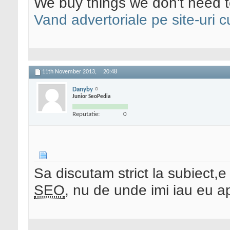
We buy things we don't need t
Vand advertoriale pe site-uri c
11th November 2013,
20:48
Danyby
Junior SeoPedia
Reputatie:
0
Sa discutam strict la subiect,
SEO
, nu de unde imi iau eu a