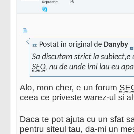
Reputatie:
98
Postat în original de
Danyby
Sa discutam strict la subiect,e
SEO
, nu de unde imi iau eu apa
Alo, mon cher, e un forum
SE
ceea ce priveste warez-ul si al
Daca te pot ajuta cu un sfat s
pentru siteul tau, da-mi un me