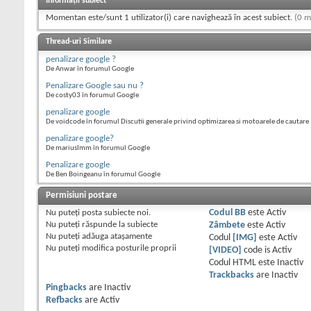
Informații subiect
Momentan este/sunt 1 utilizator(i) care navighează în acest subiect.
(0 m
Thread-uri Similare
penalizare google ?
De Anwar în forumul Google
Penalizare Google sau nu ?
De costy03 în forumul Google
penalizare google
De voidcode în forumul Discutii generale privind optimizarea si motoarele de cautare
penalizare google?
De mariuslmm în forumul Google
Penalizare google
De Ben Boingeanu în forumul Google
Permisiuni postare
Nu puteţi
posta subiecte noi.
Codul BB
este
Activ
Nu puteţi
răspunde la subiecte
Zâmbete
este
Activ
Nu puteţi
adăuga ataşamente
Codul
[IMG]
este
Activ
Nu puteţi
modifica posturile proprii
[VIDEO]
code is
Activ
Codul HTML este
Inactiv
Trackbacks
are
Inactiv
Pingbacks
are
Inactiv
Refbacks
are
Activ