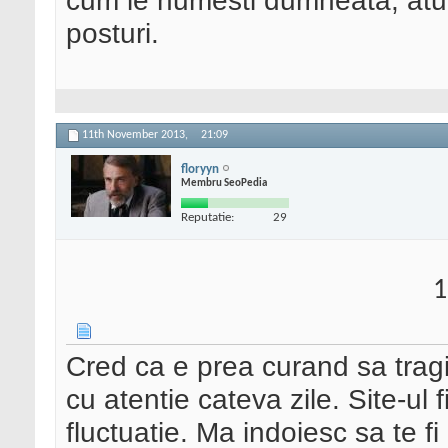
cum le numesti dumneata, atun
posturi.
11th November 2013,
21:09
floryyn
Membru SeoPedia
Reputatie:
29
1
Cred ca e prea curand sa tragi
cu atentie cateva zile. Site-ul 
fluctuatie. Ma indoiesc sa te fi