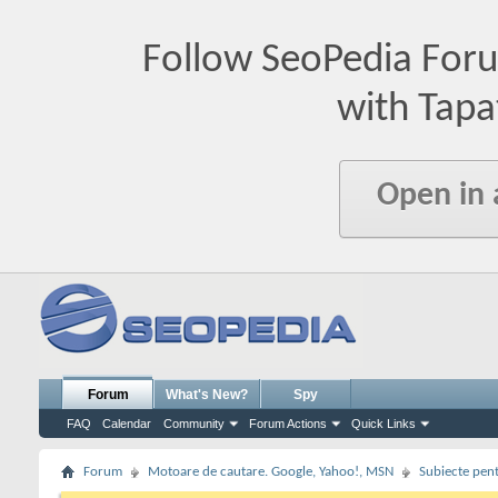
Follow SeoPedia For
with Tapa
Open in
Forum
What's New?
Spy
FAQ
Calendar
Community
Forum Actions
Quick Links
Forum
Motoare de cautare. Google, Yahoo!, MSN
Subiecte pent