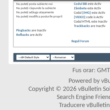
Nu puteţi
posta subiecte noi.
Codul BB
este
Activ
Nu puteţi
răspunde la subiecte
Zâmbete
este
Activ
Nu puteţi
adăuga ataşamente
Codul
[IMG]
este
Activ
Nu puteţi
modifica posturile proprii
[VIDEO]
code is
Activ
Codul HTML este
Inactiv
Trackbacks
are
Inactiv
Pingbacks
are
Inactiv
Refbacks
are
Activ
Reguli Forum
Fus orar: GM
Powered by vBu
Copyright © 2026 vBulletin Solu
Search Engine Frien
Traducere vBullet