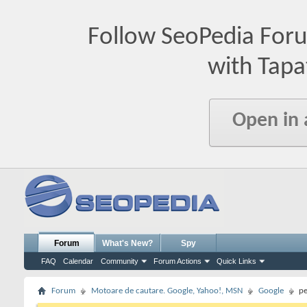
Follow SeoPedia For
with Tapa
Open in
Forum
What's New?
Spy
FAQ
Calendar
Community
Forum Actions
Quick Links
Forum
Motoare de cautare. Google, Yahoo!, MSN
Google
pe