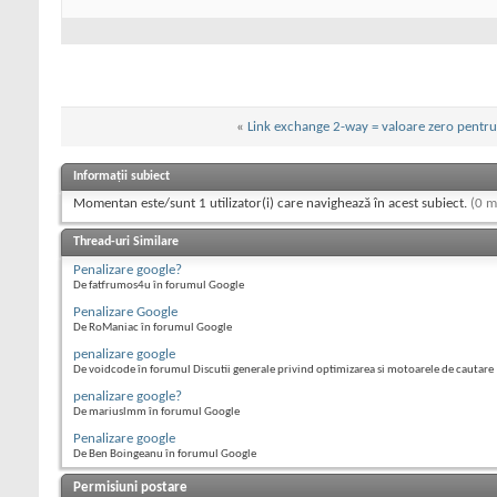
«
Link exchange 2-way = valoare zero pentr
Informații subiect
Momentan este/sunt 1 utilizator(i) care navighează în acest subiect.
(0 m
Thread-uri Similare
Penalizare google?
De fatfrumos4u în forumul Google
Penalizare Google
De RoManiac în forumul Google
penalizare google
De voidcode în forumul Discutii generale privind optimizarea si motoarele de cautare
penalizare google?
De mariuslmm în forumul Google
Penalizare google
De Ben Boingeanu în forumul Google
Permisiuni postare