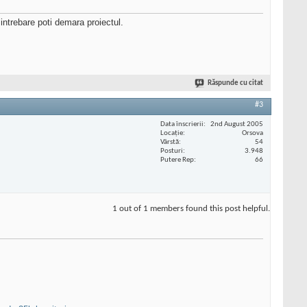
 intrebare poti demara proiectul.
Răspunde cu citat
#3
Data înscrierii
2nd August 2005
Locaţie
Orsova
Vârstă
54
Posturi
3.948
Putere Rep
66
1 out of 1 members found this post helpful.