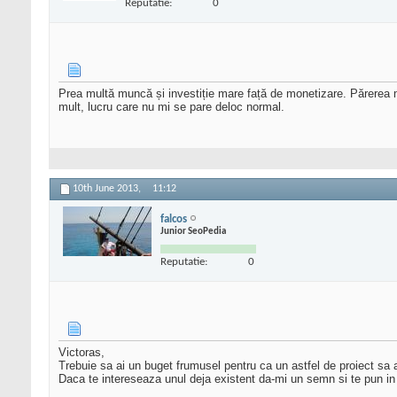
Reputatie:
0
Prea multă muncă și investiție mare față de monetizare. Părerea m
mult, lucru care nu mi se pare deloc normal.
10th June 2013,
11:12
falcos
Junior SeoPedia
Reputatie:
0
Victoras,
Trebuie sa ai un buget frumusel pentru ca un astfel de proiect sa a
Daca te intereseaza unul deja existent da-mi un semn si te pun in 