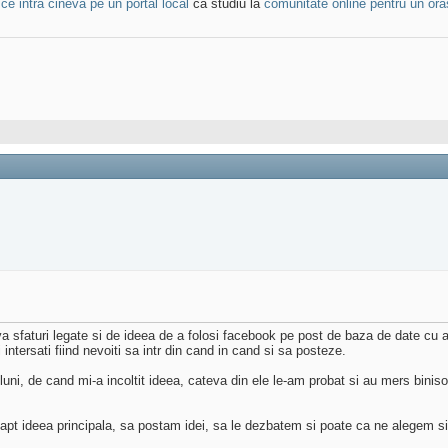
ce intra cineva pe un portal local
ca studiu la
comunitate online pentru un oras
faturi legate si de ideea de a folosi facebook pe post de baza de date cu an
intersati fiind nevoiti sa intr din cand in cand si sa posteze.
luni, de cand mi-a incoltit ideea, cateva din ele le-am probat si au mers bini
e fapt ideea principala, sa postam idei, sa le dezbatem si poate ca ne alegem si