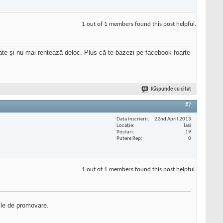
1 out of 1 members found this post helpful.
ate și nu mai rentează deloc. Plus că te bazezi pe facebook foarte
Răspunde cu citat
#7
Data înscrierii
22nd April 2013
Locaţie
Iasi
Posturi
19
Putere Rep
0
1 out of 1 members found this post helpful.
rile de promovare.