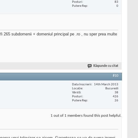
Posturi
83
Putere Rep
0
fi 265 subdomenii + domeniul principal pe .ro , nu sper prea multe
Răspunde cu citat
#10
Data înscrierii
14th March 2013
Locaţie
Bucuresti
Vârstă
38
Posturi
426
Putere Rep
26
1 out of 1 members found this post helpful.
ionarea unui televizor sa zicem. Garanteaza ca va da suma inapoi