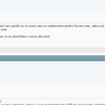
are l-am gandit eu va avea cate un subdomeniu pentru fiecare oras, adica vor 
 oras.
 doar ca sa deschidem cumva discutia!
i.
d si un mic comision. Ionescu cere un imprumut de 1000 de euro pentru achizit