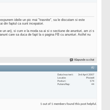
expunem ideile un pic mai "trasnite", sa le discutam si este
i din faptul ca sunt incepatori.
e un an), si cum e la moda sa ai si o sectiune de anunturi, am zi s
nunt care sa duca de fapt la o pagina FB cu anunturi. Astfel nu
Răspunde cu citat
#2
Data înscrierii
3rd April 2007
Locaţie
Ploiesti
Posturi
574
Putere Rep
44
1 out of 1 members found this post helpful.