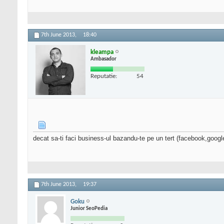
7th June 2013,
18:40
kleampa
Ambasador
Reputatie:
54
decat sa-ti faci business-ul bazandu-te pe un tert (facebook,google
7th June 2013,
19:37
Goku
Junior SeoPedia