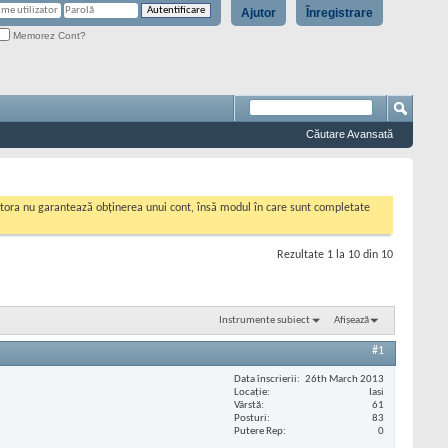
Ajutor
Înregistrare
Memorez Cont?
Căutare Avansată
cestora nu garantează obținerea unui cont, însă modul în care sunt completate
Rezultate 1 la 10 din 10
Instrumente subiect
Afișează
#1
Data înscrierii
26th March 2013
Locaţie
Iasi
Vârstă
61
Posturi
83
Putere Rep
0