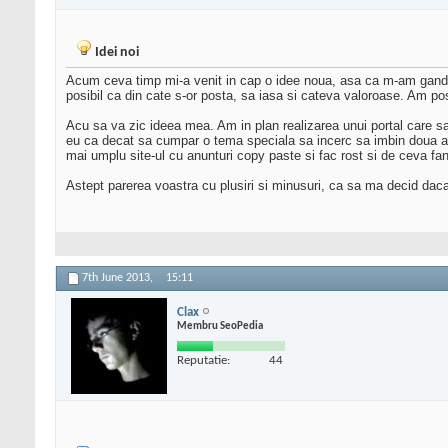
Idei noi
Acum ceva timp mi-a venit in cap o idee noua, asa ca m-am gandit 
posibil ca din cate s-or posta, sa iasa si cateva valoroase. Am pos
Acu sa va zic ideea mea. Am in plan realizarea unui portal care sa
eu ca decat sa cumpar o tema speciala sa incerc sa imbin doua as
mai umplu site-ul cu anunturi copy paste si fac rost si de ceva fa
Astept parerea voastra cu plusiri si minusuri, ca sa ma decid daca
7th June 2013,
15:11
Clax
Membru SeoPedia
Reputatie:
44