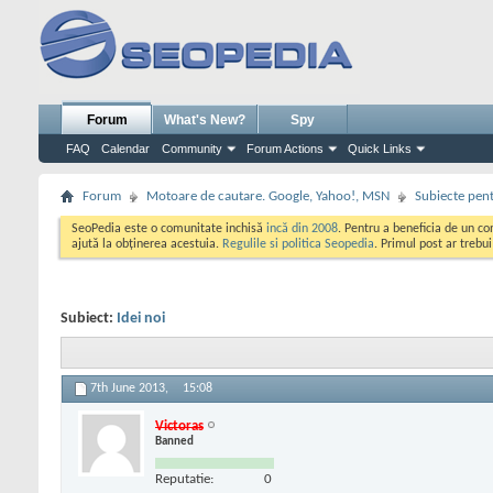
Forum
What's New?
Spy
FAQ
Calendar
Community
Forum Actions
Quick Links
Forum
Motoare de cautare. Google, Yahoo!, MSN
Subiecte pent
SeoPedia este o comunitate inchisă
incă din 2008
. Pentru a beneficia de un c
ajută la obținerea acestuia.
Regulile si politica Seopedia
. Primul post ar trebu
Subiect:
Idei noi
7th June 2013,
15:08
Victoras
Banned
Reputatie:
0