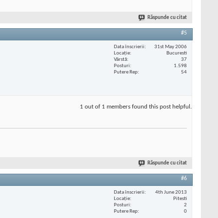
Răspunde cu citat
#5
Data înscrierii
31st May 2006
Locaţie
Bucuresti
Vârstă
37
Posturi
1.598
Putere Rep
54
1 out of 1 members found this post helpful.
Răspunde cu citat
#6
Data înscrierii
4th June 2013
Locaţie
Pitesti
Posturi
2
Putere Rep
0