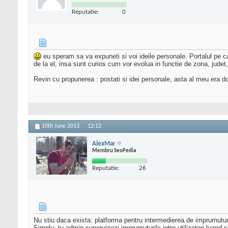
Reputatie:
0
eu speram sa va expuneti si voi ideile personale. Portalul pe c
de la el, insa sunt curios cum vor evolua in functie de zona, judet,
Revin cu propunerea : postati si idei personale, asta al meu era
10th June 2013,
12:12
AlexMar
Membru SeoPedia
Reputatie:
26
Nu stiu daca exista: platforma pentru intermedierea de imprumutur
Simplu: tu admin supervizezi imprumuturile intre utilizatori luan