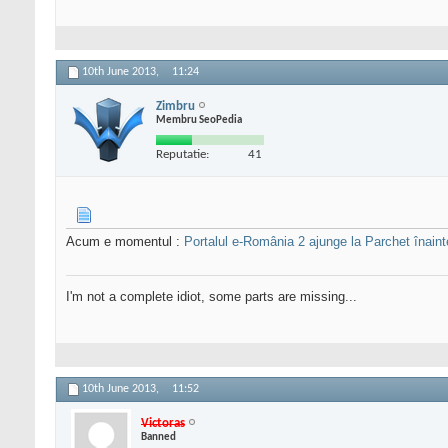
10th June 2013,
11:24
Zimbru
Membru SeoPedia
Reputatie:
41
Acum e momentul :
Portalul e-România 2 ajunge la Parchet înaint
I'm not a complete idiot, some parts are missing...
10th June 2013,
11:52
Victoras
Banned