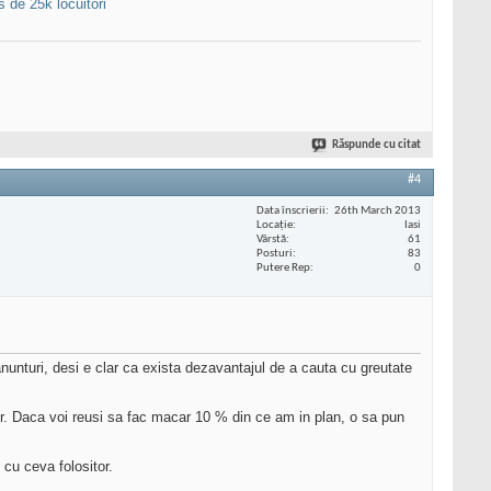
 de 25k locuitori
Răspunde cu citat
#4
Data înscrierii
26th March 2013
Locaţie
Iasi
Vârstă
61
Posturi
83
Putere Rep
0
unturi, desi e clar ca exista dezavantajul de a cauta cu greutate
sor. Daca voi reusi sa fac macar 10 % din ce am in plan, o sa pun
 cu ceva folositor.