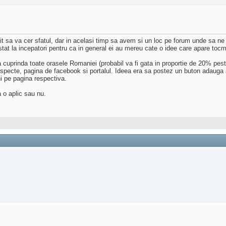
sa va cer sfatul, dar in acelasi timp sa avem si un loc pe forum unde sa ne 
tat la incepatori pentru ca in general ei au mereu cate o idee care apare tocma
 cuprinda toate orasele Romaniei (probabil va fi gata in proportie de 20% pest
pecte, pagina de facebook si portalul. Ideea era sa postez un buton adauga a
ni pe pagina respectiva.
 o aplic sau nu.