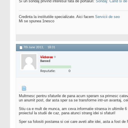
Si un sondaj privind interesul fata de portaluri:
Sondaj: Cand si de 
Credinta la institutiile specializate. Aici facem
Servicii de seo
Mi se spunea 1nesco
7th June 2013,
18:31
Victoras
Banned
Reputatie:
0
Multmesc pentru sfaturile de pana acum speram sa primesc cateva s
un anumit post, dar asta sper sa se transforme intr-un avantaj, cei 
Stiu ca e mult de munca, am ceva informatie stransa in ultimile 6 
proiectul la studii de caz, pana atunci strang idei si sfaturi!
Sper sa folositi postarea si cei care aveti alte idei, asta a fost d