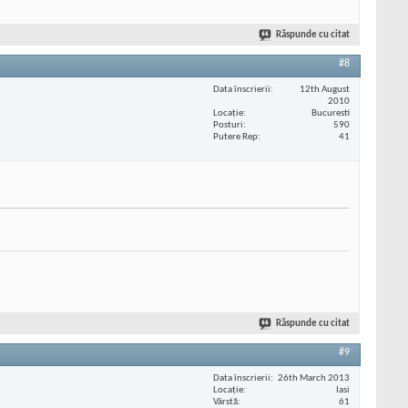
Răspunde cu citat
#8
Data înscrierii
12th August
2010
Locaţie
Bucuresti
Posturi
590
Putere Rep
41
Răspunde cu citat
#9
Data înscrierii
26th March 2013
Locaţie
Iasi
Vârstă
61