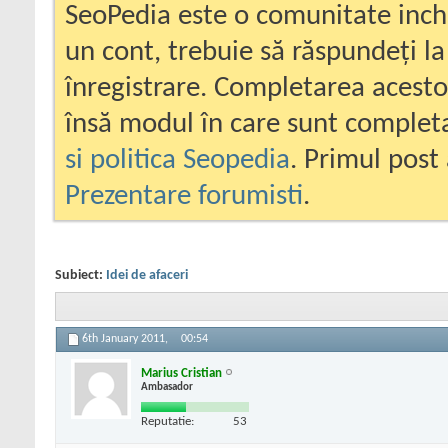
SeoPedia este o comunitate inc
un cont, trebuie să răspundeți la
înregistrare. Completarea acesto
însă modul în care sunt completa
si politica Seopedia
. Primul post 
Prezentare forumisti
.
Subiect:
Idei de afaceri
6th January 2011,
00:54
Marius Cristian
Ambasador
Reputatie:
53