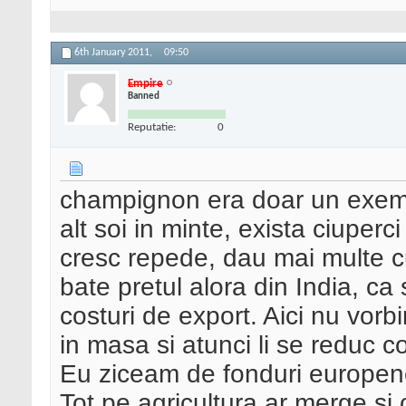
6th January 2011,
09:50
Empire
Banned
Reputatie:
0
champignon era doar un exemp
alt soi in minte, exista ciuperc
cresc repede, dau mai multe cul
bate pretul alora din India, ca 
costuri de export. Aici nu vorb
in masa si atunci li se reduc c
Eu ziceam de fonduri europene d
Tot pe agricultura ar merge si 