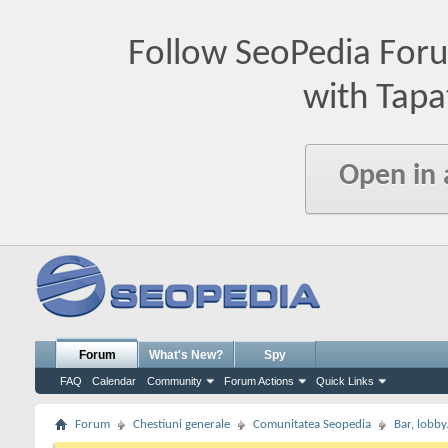
Follow SeoPedia For
with Tapa
Open in
Forum
What's New?
Spy
FAQ
Calendar
Community
Forum Actions
Quick Links
Forum
Chestiuni generale
Comunitatea Seopedia
Bar, lobby.