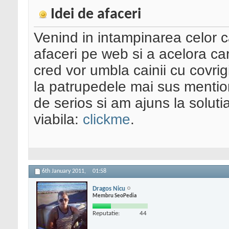
Idei de afaceri
Venind in intampinarea celor c
afaceri pe web si a acelora ca
cred vor umbla cainii cu covrigi
la patrupedele mai sus mentio
de serios si am ajuns la soluti
viabila:
clickme
.
6th January 2011,
01:58
Dragos Nicu
Membru SeoPedia
Reputatie:
44