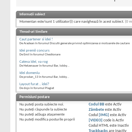
Informații subiect
Momentan este/sunt 1 utilizator(i) care navighează în acest subiect.
(0 m
Thread-uri Similare
Caut partener si idei !
De Aradean în forumul Discutii generale privind optimizarea si motoarele de cautare
Idei premii concurs
De Emil în forumul Chestionare
Cateva idei, va rog
De Hetzenauer în forumul Bar, lobby...
Idei domeniu
De prodan_13 în forumul Bar, lobby...
Layout furat .. idei?
De dojo în forumul Plagiat
Permisiuni postare
Nu puteţi
posta subiecte noi.
Codul BB
este
Activ
Nu puteţi
răspunde la subiecte
Zâmbete
este
Activ
Nu puteţi
adăuga ataşamente
Codul
[IMG]
este
Activ
Nu puteţi
modifica posturile proprii
[VIDEO]
code is
Activ
Codul HTML este
Inactiv
Trackbacks
are
Inactiv