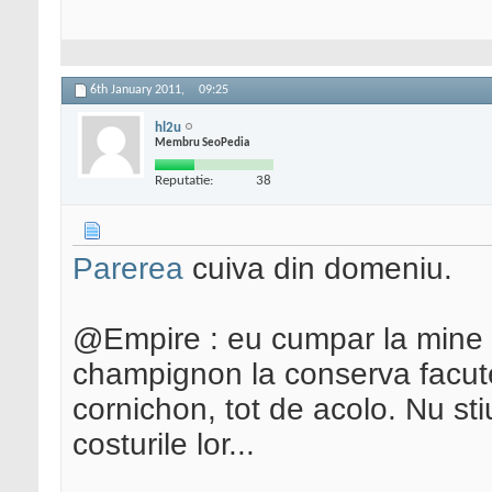
6th January 2011,
09:25
hl2u
Membru SeoPedia
Reputatie:
38
Parerea
cuiva din domeniu.
@Empire : eu cumpar la mine 
champignon la conserva facute 
cornichon, tot de acolo. Nu st
costurile lor...